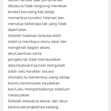
dibuka.Ia tidak langsung menekan
tombol berulang kali,tetapi
memeriksa koneksi internet dan
menutup beberapa tab yang tidak
diperlukan.
Setelah halaman terbuka lebih
stabil,ia membaca menu awal dan
mengenali bagian akses
akun,bantuan,serta
pengaturan.Saat memasukkan
data,keyboard ponsel mengubah
salah satu karakter secara
otomatis.Ia memeriksa ulang setiap
kolom,menemukan kesalahan
kecil,lalu memperbaikinya sebelum
melanjutkan.
Setelah selesai,ia keluar dari akun
karena perangkatnya kadang