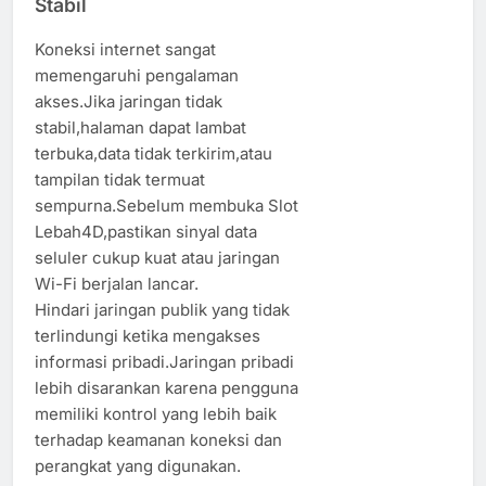
Stabil
Koneksi internet sangat
memengaruhi pengalaman
akses.Jika jaringan tidak
stabil,halaman dapat lambat
terbuka,data tidak terkirim,atau
tampilan tidak termuat
sempurna.Sebelum membuka Slot
Lebah4D,pastikan sinyal data
seluler cukup kuat atau jaringan
Wi-Fi berjalan lancar.
Hindari jaringan publik yang tidak
terlindungi ketika mengakses
informasi pribadi.Jaringan pribadi
lebih disarankan karena pengguna
memiliki kontrol yang lebih baik
terhadap keamanan koneksi dan
perangkat yang digunakan.