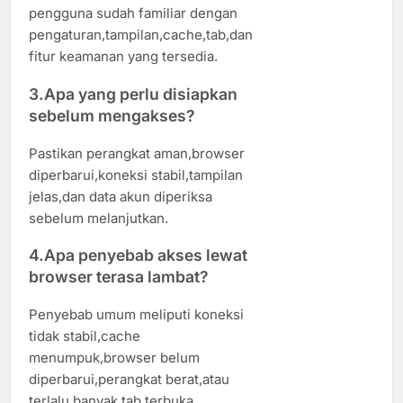
pengguna sudah familiar dengan
pengaturan,tampilan,cache,tab,dan
fitur keamanan yang tersedia.
3.Apa yang perlu disiapkan
sebelum mengakses?
Pastikan perangkat aman,browser
diperbarui,koneksi stabil,tampilan
jelas,dan data akun diperiksa
sebelum melanjutkan.
4.Apa penyebab akses lewat
browser terasa lambat?
Penyebab umum meliputi koneksi
tidak stabil,cache
menumpuk,browser belum
diperbarui,perangkat berat,atau
terlalu banyak tab terbuka.