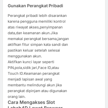
Gunakan Perangkat Pribadi
Perangkat pribadi lebih disarankan
karena pengguna memiliki kontrol
atas riwayat akses,penyimpanan
data,dan keamanan akun.Jika
memakai perangkat bersama,jangan
aktifkan fitur simpan kata sandi dan
pastikan keluar setelah selesai
menggunakan akun.
Aktifkan kunci layar seperti
PIN,pola,sidik jari,Face ID,atau
Touch ID.Keamanan perangkat
menjadi lapisan awal yang
membantu melindungi akun jika
perangkat dipinjam atau digunakan
orang lain.
Cara Mengakses Slot