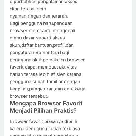
diperhatikan,pengalaman akses
akan terasa lebih
nyaman,ringan,dan terarah.
Bagi pengguna baru,panduan
browser membantu mengenali
menu dasar seperti akses
akun,daftar,bantuan,profil,dan
pengaturan.Sementara bagi
pengguna aktif,pemakaian browser
favorit dapat membuat aktivitas
harian terasa lebih efisien karena
pengguna sudah familiar dengan
tampilan,pengaturan,dan cara kerja
browser tersebut.
Mengapa Browser Favorit
Menjadi Pilihan Praktis?
Browser favorit biasanya dipilih
karena pengguna sudah terbiasa
dengan fitur,riwayat,pengaturan