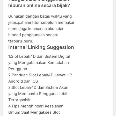
hiburan online secara bijak?
Gunakan dengan batas waktu yang
jelas,pahami fitur sebelum memakai
menu,jaga keamanan akun,dan
hindari penggunaan secara
terburu-buru.
Internal Linking Suggestion
1.Slot Lebah4D dan Sistem Digital
yang Mengutamakan Kemudahan
Pengguna
2.Panduan Slot Lebah4D Lewat HP
Android dan iOS
3.Slot Lebah4D dan Sistem Akun
yang Membantu Pengguna Lebih
Terorganisir
4.Tips Menghindari Kesalahan
Umum Saat Mengakses Slot