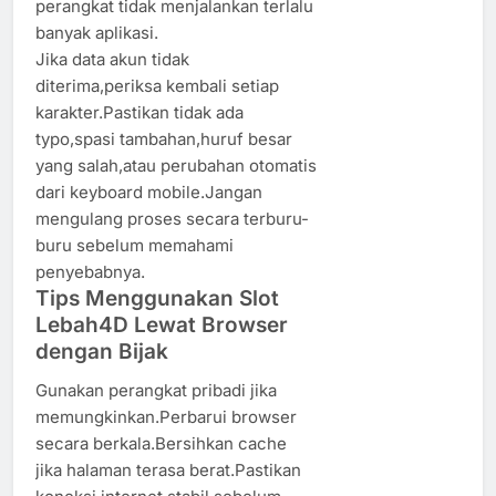
perangkat tidak menjalankan terlalu
banyak aplikasi.
Jika data akun tidak
diterima,periksa kembali setiap
karakter.Pastikan tidak ada
typo,spasi tambahan,huruf besar
yang salah,atau perubahan otomatis
dari keyboard mobile.Jangan
mengulang proses secara terburu-
buru sebelum memahami
penyebabnya.
Tips Menggunakan Slot
Lebah4D Lewat Browser
dengan Bijak
Gunakan perangkat pribadi jika
memungkinkan.Perbarui browser
secara berkala.Bersihkan cache
jika halaman terasa berat.Pastikan