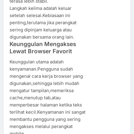
terasa lebih stabil.
Langkah kelima adalah keluar
setelah selesai.Kebiasaan ini
penting,terutama jika perangkat
sering dipinjam keluarga atau
digunakan bersama orang lain.
Keunggulan Mengakses
Lewat Browser Favorit
Keunggulan utama adalah
kenyamanan.Pengguna sudah
mengenal cara kerja browser yang
digunakan,sehingga lebih mudah
mengatur tampilan,memeriksa
cache,menutup tab,atau
memperbesar halaman ketika teks
terlihat kecil.Kenyamanan ini sangat
membantu pengguna yang sering
mengakses melalui perangkat
mobile.