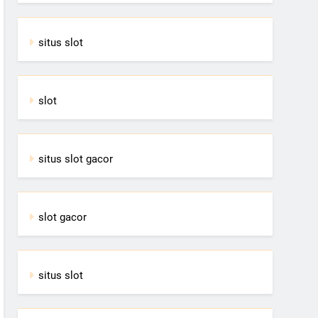
situs slot
slot
situs slot gacor
slot gacor
situs slot