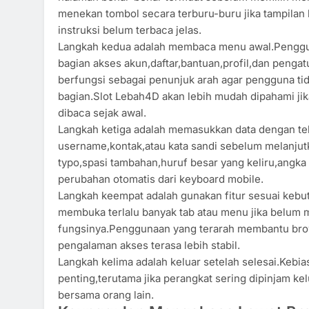
menekan tombol secara terburu-buru jika tampilan
instruksi belum terbaca jelas.
Langkah kedua adalah membaca menu awal.Penggu
bagian akses akun,daftar,bantuan,profil,dan penga
berfungsi sebagai penunjuk arah agar pengguna tid
bagian.Slot Lebah4D akan lebih mudah dipahami jik
dibaca sejak awal.
Langkah ketiga adalah memasukkan data dengan teli
username,kontak,atau kata sandi sebelum melanjutk
typo,spasi tambahan,huruf besar yang keliru,angka 
perubahan otomatis dari keyboard mobile.
Langkah keempat adalah gunakan fitur sesuai keb
membuka terlalu banyak tab atau menu jika belum
fungsinya.Penggunaan yang terarah membantu brow
pengalaman akses terasa lebih stabil.
Langkah kelima adalah keluar setelah selesai.Kebia
penting,terutama jika perangkat sering dipinjam ke
bersama orang lain.