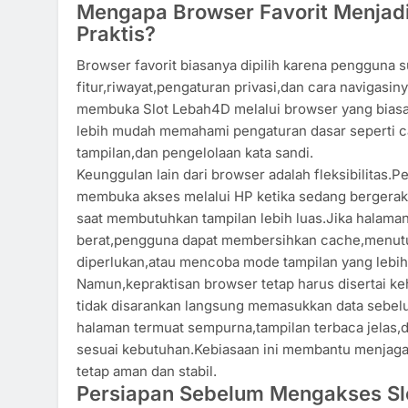
Mengapa Browser Favorit Menjadi
Praktis?
Browser favorit biasanya dipilih karena pengguna 
fitur,riwayat,pengaturan privasi,dan cara navigasi
membuka Slot Lebah4D melalui browser yang bias
lebih mudah memahami pengaturan dasar seperti 
tampilan,dan pengelolaan kata sandi.
Keunggulan lain dari browser adalah fleksibilitas.
membuka akses melalui HP ketika sedang bergerak,
saat membutuhkan tampilan lebih luas.Jika halaman
berat,pengguna dapat membersihkan cache,menutu
diperlukan,atau mencoba mode tampilan yang lebih
Namun,kepraktisan browser tetap harus disertai k
tidak disarankan langsung memasukkan data sebe
halaman termuat sempurna,tampilan terbaca jelas,d
sesuai kebutuhan.Kebiasaan ini membantu menjag
tetap aman dan stabil.
Persiapan Sebelum Mengakses Sl