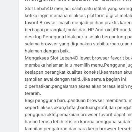
Slot Lebah4D menjadi salah satu istilah yang serin
ketika ingin memahami akses platform digital melal
favorit.Browser masih menjadi pilihan praktis kare
berbagai perangkat,mulai dari HP Android,iPhone,ta
desktop.Pengguna tidak perlu selalu bergantung pa
selama browser yang digunakan stabil,terbaru,da
halaman dengan baik.
Mengakses Slot Lebah4D lewat browser favorit bu
membuka halaman lalu memilih menu.Pengguna ju
kesiapan perangkat,kualitas koneksi,keamanan ak
tampilan awal dengan teliti.Jika semua bagian ini
diperhatikan,pengalaman akses akan terasa lebih 
terarah.
Bagi pengguna baru,panduan browser membantu m
seperti akses akun,daftar,bantuan,profil,dan peng
pengguna aktif,pemakaian browser favorit dapat me
harian terasa lebih efisien karena pengguna sudah 
tampilan,pengaturan,dan cara kerja browser terseb