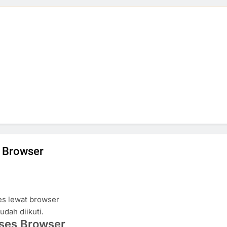
 Browser
s lewat browser
udah diikuti.
ses Browser