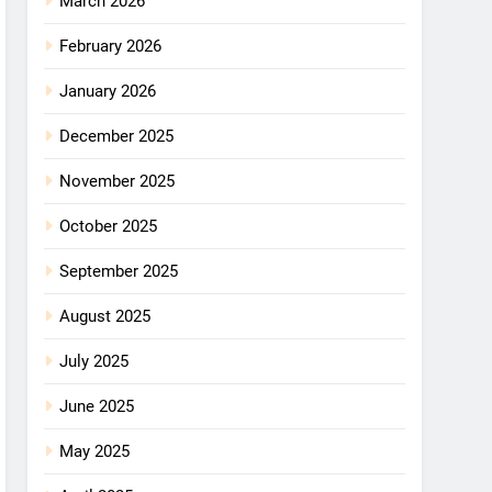
March 2026
February 2026
January 2026
December 2025
November 2025
October 2025
September 2025
August 2025
July 2025
June 2025
May 2025