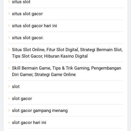
situs slot
situs slot gacor
situs slot gacor hari ini
situs slot gacor.
Situs Slot Online, Fitur Slot Digital, Strategi Bermain Slot,
Tips Slot Gacor, Hiburan Kasino Digital
Skill Bermain Game, Tips & Trik Gaming, Pengembangan
Diri Gamer, Strategi Game Online
slot
slot gacor
slot gacor gampang menang
slot gacor hari ini