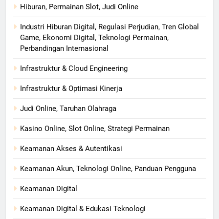
Hiburan, Permainan Slot, Judi Online
Industri Hiburan Digital, Regulasi Perjudian, Tren Global
Game, Ekonomi Digital, Teknologi Permainan,
Perbandingan Internasional
Infrastruktur & Cloud Engineering
Infrastruktur & Optimasi Kinerja
Judi Online, Taruhan Olahraga
Kasino Online, Slot Online, Strategi Permainan
Keamanan Akses & Autentikasi
Keamanan Akun, Teknologi Online, Panduan Pengguna
Keamanan Digital
Keamanan Digital & Edukasi Teknologi