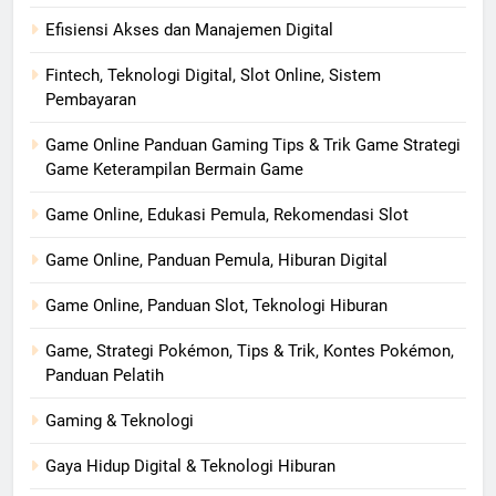
Efisiensi Akses dan Manajemen Digital
Fintech, Teknologi Digital, Slot Online, Sistem
Pembayaran
Game Online Panduan Gaming Tips & Trik Game Strategi
Game Keterampilan Bermain Game
Game Online, Edukasi Pemula, Rekomendasi Slot
Game Online, Panduan Pemula, Hiburan Digital
Game Online, Panduan Slot, Teknologi Hiburan
Game, Strategi Pokémon, Tips & Trik, Kontes Pokémon,
Panduan Pelatih
Gaming & Teknologi
Gaya Hidup Digital & Teknologi Hiburan