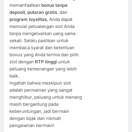
memanfaatkan
bonus tanpa
deposit
,
putaran gratis
, dan
program loyalitas
, Anda dapat
memulai petualangan slot Anda
tanpa mengeluarkan uang sama
sekali. Selalu pastikan untuk
membaca syarat dan ketentuan
bonus yang Anda terima dan pilih
slot dengan
RTP tinggi
untuk
peluang kemenangan yang lebih
baik.
Ingatlah bahwa meskipun slot
adalah permainan yang sangat
menghibur, peluang untuk menang
masih bergantung pada
keberuntungan, jadi bermain
dengan bijak dan nikmati
pengalaman bermain!