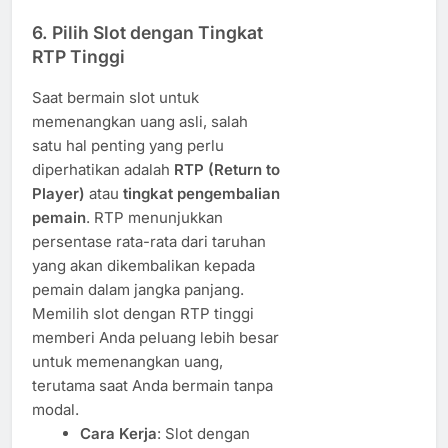
6. Pilih Slot dengan Tingkat
RTP Tinggi
Saat bermain slot untuk
memenangkan uang asli, salah
satu hal penting yang perlu
diperhatikan adalah
RTP (Return to
Player)
atau
tingkat pengembalian
pemain
. RTP menunjukkan
persentase rata-rata dari taruhan
yang akan dikembalikan kepada
pemain dalam jangka panjang.
Memilih slot dengan RTP tinggi
memberi Anda peluang lebih besar
untuk memenangkan uang,
terutama saat Anda bermain tanpa
modal.
Cara Kerja
: Slot dengan