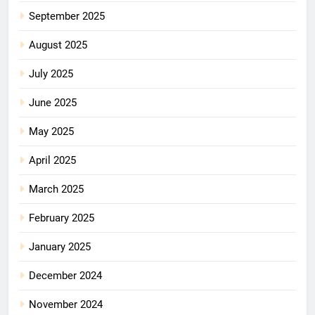
September 2025
August 2025
July 2025
June 2025
May 2025
April 2025
March 2025
February 2025
January 2025
December 2024
November 2024