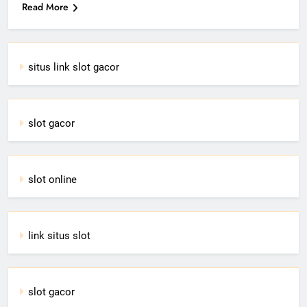
Read More
situs link slot gacor
slot gacor
slot online
link situs slot
slot gacor