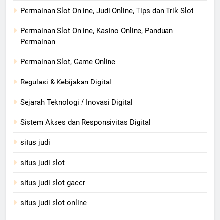
Permainan Slot Online, Judi Online, Tips dan Trik Slot
Permainan Slot Online, Kasino Online, Panduan
Permainan
Permainan Slot, Game Online
Regulasi & Kebijakan Digital
Sejarah Teknologi / Inovasi Digital
Sistem Akses dan Responsivitas Digital
situs judi
situs judi slot
situs judi slot gacor
situs judi slot online