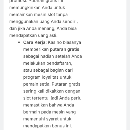
promosi. Putaran gratis ini
memungkinkan Anda untuk
memainkan mesin slot tanpa
menggunakan uang Anda sendiri,
dan jika Anda menang, Anda bisa
mendapatkan uang asli.
Cara Kerja
: Kasino biasanya
memberikan
putaran gratis
sebagai hadiah setelah Anda
melakukan pendaftaran,
atau sebagai bagian dari
program loyalitas untuk
pemain setia. Putaran gratis
sering kali dikaitkan dengan
slot tertentu, jadi Anda perlu
memastikan bahwa Anda
bermain pada mesin yang
memenuhi syarat untuk
mendapatkan bonus ini.