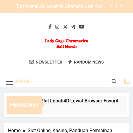
Skip
Slot Lebah4D dengan Sistem Akses Praktis dan
to
Responsif
content
Panduan Akses LAE138 Login untuk Pengguna
Lama dan Baru
Cara Mengakses Slot Lebah4D Lewat Browser
Favorit
Tips Membuka Lebah4D Alternatif Saat Akses
Utama Bermasalah
Lady Gaga
Dapatkan Koleksi Merchandise Resmi
Slot Lebah4D dengan Sistem Akses Praktis dan
NEWSLETTER
RANDOM NEWS
Responsif
Chromatica Ball
Dari Konser Lady Gaga Chromatica Ball
Panduan Akses LAE138 Login untuk Pengguna
Hanya Di Situs Ini.
Lama dan Baru
Merch
MENU
ra Mengakses Slot Lebah4D Lewat Browser Favorit
Tip
HEADLINES
Months Ago
3 Mo
Home
Slot Online, Kasino, Panduan Permainan