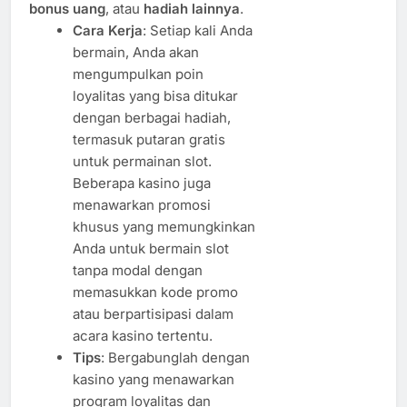
bonus uang
, atau
hadiah lainnya
.
Cara Kerja
: Setiap kali Anda
bermain, Anda akan
mengumpulkan poin
loyalitas yang bisa ditukar
dengan berbagai hadiah,
termasuk putaran gratis
untuk permainan slot.
Beberapa kasino juga
menawarkan promosi
khusus yang memungkinkan
Anda untuk bermain slot
tanpa modal dengan
memasukkan kode promo
atau berpartisipasi dalam
acara kasino tertentu.
Tips
: Bergabunglah dengan
kasino yang menawarkan
program loyalitas dan