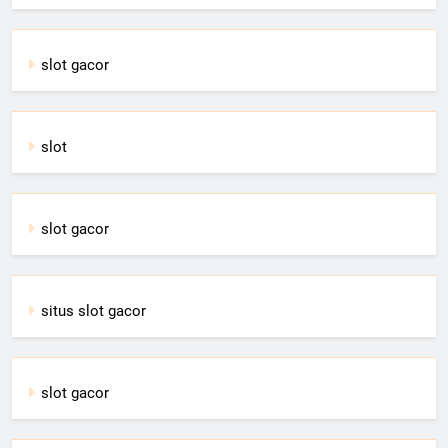
slot gacor
slot
slot gacor
situs slot gacor
slot gacor