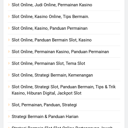
Slot Online, Judi Online, Permainan Kasino
Slot Online, Kasino Online, Tips Bermain.
Slot Online, Kasino, Panduan Permainan
Slot Online, Panduan Bermain Slot, Kasino
Slot Online, Permainan Kasino, Panduan Permainan
Slot Online, Permainan Slot, Tema Slot
Slot Online, Strategi Bermain, Kemenangan
Slot Online, Strategi Slot, Panduan Bermain, Tips & Trik
Kasino, Hiburan Digital, Jackpot Slot
Slot, Permainan, Panduan, Strategi
Strategi Bermain & Panduan Harian