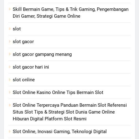
Skill Bermain Game, Tips & Trik Gaming, Pengembangan
Diri Gamer, Strategi Game Online
slot
slot gacor
slot gacor gampang menang
slot gacor hari ini
slot online
Slot Online Kasino Online Tips Bermain Slot
Slot Online Terpercaya Panduan Bermain Slot Referensi
Situs Slot Tips & Strategi Slot Dunia Game Online
Hiburan Digital Platform Slot Resmi
Slot Online, Inovasi Gaming, Teknologi Digital