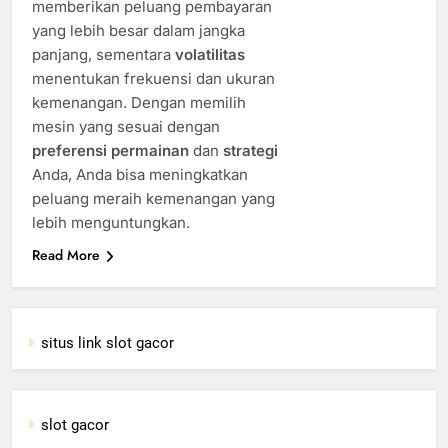
memberikan peluang pembayaran
yang lebih besar dalam jangka
panjang, sementara
volatilitas
menentukan frekuensi dan ukuran
kemenangan. Dengan memilih
mesin yang sesuai dengan
preferensi permainan
dan
strategi
Anda, Anda bisa meningkatkan
peluang meraih kemenangan yang
lebih menguntungkan.
Read More
situs link slot gacor
slot gacor