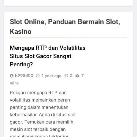
Slot Online, Panduan Bermain Slot,
Kasino
Mengapa RTP dan Volatilitas
Situs Slot Gacor Sangat
Penting?
b998d00
1 year ago
0
7
mins
Pelajari mengapa RTP dan
volatilitas memainkan peran
penting dalam menentukan
keberhasilan Anda di situs slot
gacor. Temukan cara memilih
mesin slot terbaik dengan
memahami kedua faktor ini.