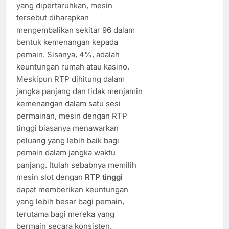
yang dipertaruhkan, mesin
tersebut diharapkan
mengembalikan sekitar 96 dalam
bentuk kemenangan kepada
pemain. Sisanya, 4%, adalah
keuntungan rumah atau kasino.
Meskipun RTP dihitung dalam
jangka panjang dan tidak menjamin
kemenangan dalam satu sesi
permainan, mesin dengan RTP
tinggi biasanya menawarkan
peluang yang lebih baik bagi
pemain dalam jangka waktu
panjang. Itulah sebabnya memilih
mesin slot dengan
RTP tinggi
dapat memberikan keuntungan
yang lebih besar bagi pemain,
terutama bagi mereka yang
bermain secara konsisten.