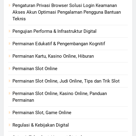
Pengaturan Privasi Browser Solusi Login Keamanan
Akses Akun Optimasi Pengalaman Pengguna Bantuan
Teknis
Pengujian Performa & Infrastruktur Digital
Permainan Edukatif & Pengembangan Kognitif
Permainan Kartu, Kasino Online, Hiburan
Permainan Slot Online
Permainan Slot Online, Judi Online, Tips dan Trik Slot
Permainan Slot Online, Kasino Online, Panduan
Permainan
Permainan Slot, Game Online
Regulasi & Kebijakan Digital