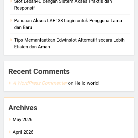
Slot Lebah4D dengan Sistem Akses Praktis dan
Responsif
Panduan Akses LAE138 Login untuk Pengguna Lama
dan Baru
Tips Memanfaatkan Edwinslot Alternatif secara Lebih
Efisien dan Aman
Recent Comments
A WordPress Commenter
on
Hello world!
Archives
May 2026
April 2026