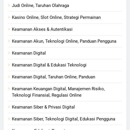
Judi Online, Taruhan Olahraga
Kasino Online, Slot Online, Strategi Permainan
Keamanan Akses & Autentikasi
Keamanan Akun, Teknologi Online, Panduan Pengguna
Keamanan Digital
Keamanan Digital & Edukasi Teknologi
Keamanan Digital, Taruhan Online, Panduan
Keamanan Keuangan Digital, Manajemen Risiko,
Teknologi Finansial, Regulasi Online
Keamanan Siber & Privasi Digital
Keamanan Siber, Teknologi Digital, Edukasi Pengguna