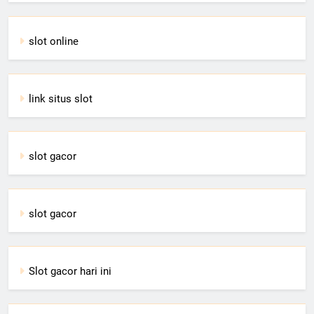
slot online
link situs slot
slot gacor
slot gacor
Slot gacor hari ini