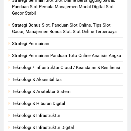
Strategi Bermain Slot Slot Online Bertanggung Jawab
Panduan Slot Pemula Manajemen Modal Digital Slot
Gacor Stabil
Strategi Bonus Slot, Panduan Slot Online, Tips Slot
Gacor, Manajemen Bonus Slot, Slot Online Terpercaya
Strategi Permainan
Strategi Permainan Panduan Toto Online Analisis Angka
Teknologi / Infrastruktur Cloud / Keandalan & Resiliensi
Teknologi & Aksesibilitas
Teknologi & Arsitektur Sistem
Teknologi & Hiburan Digital
Teknologi & Infrastruktur
Teknologi & Infrastruktur Digital