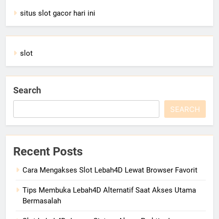
situs slot gacor hari ini
slot
Search
SEARCH
Recent Posts
Cara Mengakses Slot Lebah4D Lewat Browser Favorit
Tips Membuka Lebah4D Alternatif Saat Akses Utama
Bermasalah