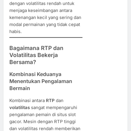
dengan volatilitas rendah untuk
menjaga keseimbangan antara
kemenangan kecil yang sering dan
modal permainan yang tidak cepat
habis.
Bagaimana RTP dan
Volatilitas Bekerja
Bersama?
Kombinasi Keduanya
Menentukan Pengalaman
Bermain
Kombinasi antara
RTP
dan
volatilitas
sangat mempengaruhi
pengalaman pemain di situs slot
gacor. Mesin dengan RTP tinggi
dan volatilitas rendah memberikan