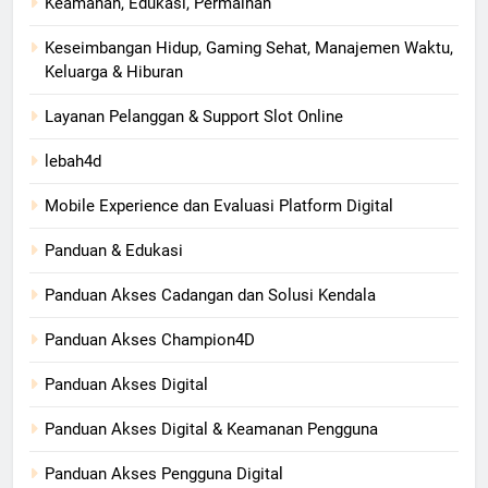
Keamanan, Edukasi, Permainan
Keseimbangan Hidup, Gaming Sehat, Manajemen Waktu,
Keluarga & Hiburan
Layanan Pelanggan & Support Slot Online
lebah4d
Mobile Experience dan Evaluasi Platform Digital
Panduan & Edukasi
Panduan Akses Cadangan dan Solusi Kendala
Panduan Akses Champion4D
Panduan Akses Digital
Panduan Akses Digital & Keamanan Pengguna
Panduan Akses Pengguna Digital