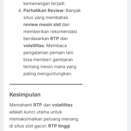
kemenangan terjadi.
Perhatikan Review
: Banyak
situs yang membahas
review mesin slot
dan
memberikan rekomendasi
berdasarkan
RTP
dan
volatilitas
. Membaca
pengalaman pemain lain
bisa memberi gambaran
tentang mesin mana yang
paling menguntungkan.
Kesimpulan
Memahami
RTP
dan
volatilitas
adalah kunci utama untuk
memaksimalkan peluang menang
di situs slot gacor.
RTP tinggi