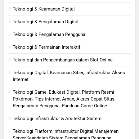
Teknologi & Keamanan Digital
Teknologi & Pengalaman Digital
Teknologi & Pengalaman Pengguna
Teknologi & Permainan Interaktif
Teknologi dan Pengembangan dalam Slot Online
Teknologi Digital, Keamanan Siber, Infrastruktur Akses
Internet
Teknologi Game, Edukasi Digital, Platform Resmi
Pokémon, Tips Internet Aman, Akses Cepat Situs,
Pengalaman Pengguna, Panduan Game Online
Teknologi Infrastruktur & Arsitektur Sistem
Teknologi Platform,Infrastruktur Digital,Manajemen
Server,Keandalan Sistem,Pengalaman Pengguna