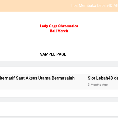
Tips Membuka Lebah4D Alt
Slot Lebah4D denga
Panduan Akses LAE138
y Gaga Chromatica Ba
Cara Mengakse
oleksi Merchandise Resmi Dari Konser Lady Gaga Chromatica Ba
Tips Membuka Lebah4D Alt
SAMPLE PAGE
Slot Lebah4D denga
Panduan Akses LAE138
at Akses Utama Bermasalah
Slot Lebah4D dengan Sistem
3 Months Ago