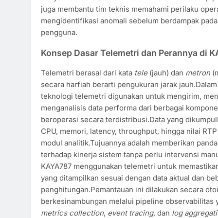
juga membantu tim teknis memahami perilaku opera
mengidentifikasi anomali sebelum berdampak pad
pengguna.
Konsep Dasar Telemetri dan Perannya di 
Telemetri berasal dari kata
tele
(jauh) dan
metron
(m
secara harfiah berarti pengukuran jarak jauh.Dala
teknologi telemetri digunakan untuk mengirim, me
menganalisis data performa dari berbagai kompone
beroperasi secara terdistribusi.Data yang dikumpul
CPU, memori, latency, throughput, hingga nilai RTP
modul analitik.Tujuannya adalah memberikan pand
terhadap kinerja sistem tanpa perlu intervensi man
KAYA787 menggunakan telemetri untuk memastikan 
yang ditampilkan sesuai dengan data aktual dan be
penghitungan.Pemantauan ini dilakukan secara oto
berkesinambungan melalui pipeline observabilitas ya
metrics collection
,
event tracing
, dan
log aggregat