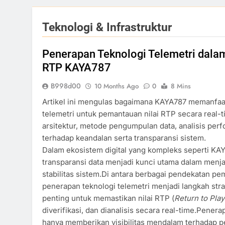
Teknologi & Infrastruktur
Penerapan Teknologi Telemetri dal
RTP KAYA787
B998d00
10 Months Ago
0
8 Mins
Artikel ini mengulas bagaimana KAYA787 memanfaa
telemetri untuk pemantauan nilai RTP secara real
arsitektur, metode pengumpulan data, analisis per
terhadap keandalan serta transparansi sistem.
Dalam ekosistem digital yang kompleks seperti KA
transparansi data menjadi kunci utama dalam menj
stabilitas sistem.Di antara berbagai pendekatan p
penerapan teknologi telemetri menjadi langkah str
penting untuk memastikan nilai RTP (
Return to Play
diverifikasi, dan dianalisis secara real-time.Penera
hanya memberikan visibilitas mendalam terhadap pe