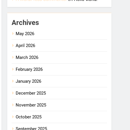
Archives
May 2026
April 2026
March 2026
February 2026
January 2026
December 2025
November 2025
October 2025
September 2025