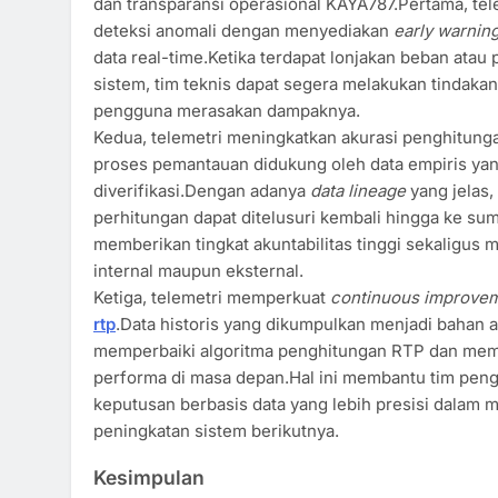
dan transparansi operasional KAYA787.Pertama, te
deteksi anomali dengan menyediakan
early warnin
data real-time.Ketika terdapat lonjakan beban ata
sistem, tim teknis dapat segera melakukan tindaka
pengguna merasakan dampaknya.
Kedua, telemetri meningkatkan akurasi penghitung
proses pemantauan didukung oleh data empiris yan
diverifikasi.Dengan adanya
data lineage
yang jelas, 
perhitungan dapat ditelusuri kembali hingga ke sum
memberikan tingkat akuntabilitas tinggi sekaligus
internal maupun eksternal.
Ketiga, telemetri memperkuat
continuous improve
rtp
.Data historis yang dikumpulkan menjadi bahan a
memperbaiki algoritma penghitungan RTP dan mem
performa di masa depan.Hal ini membantu tim p
keputusan berbasis data yang lebih presisi dalam
peningkatan sistem berikutnya.
Kesimpulan