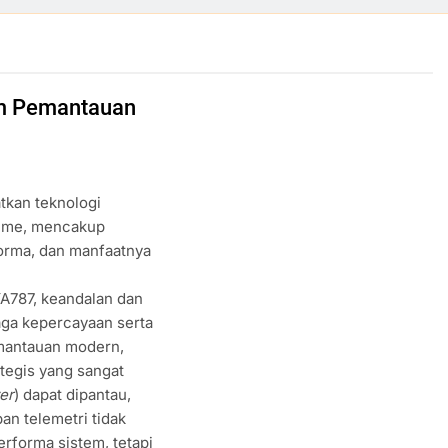
am Pemantauan
tkan teknologi
-time, mencakup
forma, dan manfaatnya
YA787, keandalan dan
aga kepercayaan serta
emantauan modern,
ategis yang sangat
er
) dapat dipantau,
pan telemetri tidak
rforma sistem, tetapi