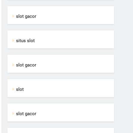
slot gacor
situs slot
slot gacor
slot
slot gacor