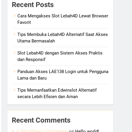
Recent Posts
Cara Mengakses Slot Lebah4D Lewat Browser
Favorit
Tips Membuka Lebah4D Alternatif Saat Akses
Utama Bermasalah
Slot Lebah4D dengan Sistem Akses Praktis
dan Responsif
Panduan Akses LAE138 Login untuk Pengguna
Lama dan Baru
Tips Memanfaatkan Edwinslot Alternatif
secara Lebih Efisien dan Aman
Recent Comments
A WordPress Commenter
on
Hello world!