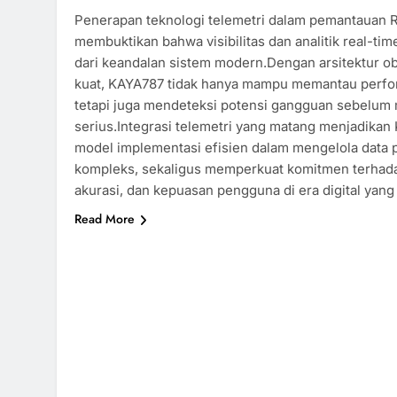
Penerapan teknologi telemetri dalam pemantauan
membuktikan bahwa visibilitas dan analitik real-ti
dari keandalan sistem modern.Dengan arsitektur ob
kuat, KAYA787 tidak hanya mampu memantau perfo
tetapi juga mendeteksi potensi gangguan sebelu
serius.Integrasi telemetri yang matang menjadika
model implementasi efisien dalam mengelola data 
kompleks, sekaligus memperkuat komitmen terhada
akurasi, dan kepuasan pengguna di era digital yang
Read More