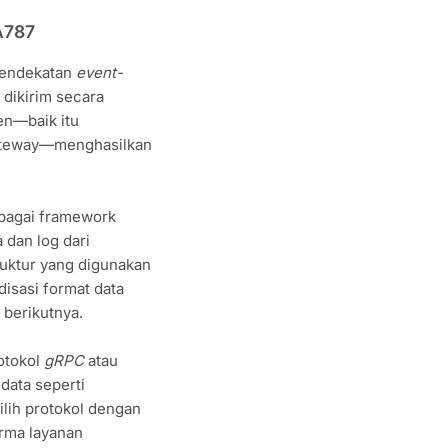
A787
 pendekatan
event-
dikirim secara
en—baik itu
 gateway—menghasilkan
bagai framework
dan log dari
uktur yang digunakan
isasi format data
 berikutnya.
rotokol
gRPC
atau
data seperti
lih protokol dengan
rma layanan