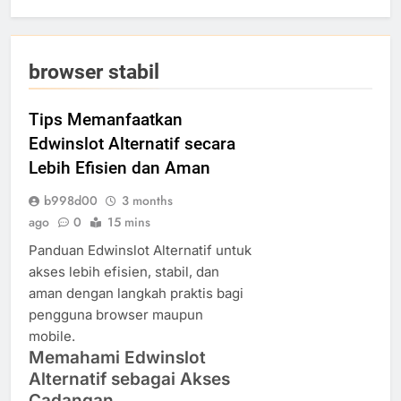
browser stabil
Tips Memanfaatkan
Edwinslot Alternatif secara
Lebih Efisien dan Aman
b998d00
3 months
ago
0
15 mins
Panduan Edwinslot Alternatif untuk
akses lebih efisien, stabil, dan
aman dengan langkah praktis bagi
pengguna browser maupun
mobile.
Memahami Edwinslot
Alternatif sebagai Akses
Cadangan