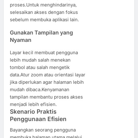
proses.Untuk menghindarinya,
selesaikan akses dengan fokus
sebelum membuka aplikasi lain.
Gunakan Tampilan yang
Nyaman
Layar kecil membuat pengguna
lebih mudah salah menekan
tombol atau salah mengetik
data.Atur zoom atau orientasi layar
jika diperlukan agar halaman lebih
mudah dibaca.Kenyamanan
tampilan membantu proses akses
menjadi lebih efisien.
Skenario Praktis
Penggunaan Efisien
Bayangkan seorang pengguna
membuka halaman utama melalui