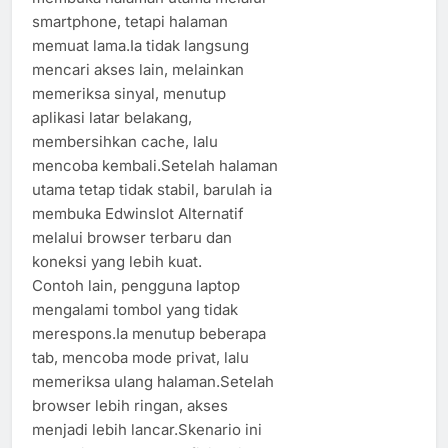
smartphone, tetapi halaman
memuat lama.Ia tidak langsung
mencari akses lain, melainkan
memeriksa sinyal, menutup
aplikasi latar belakang,
membersihkan cache, lalu
mencoba kembali.Setelah halaman
utama tetap tidak stabil, barulah ia
membuka Edwinslot Alternatif
melalui browser terbaru dan
koneksi yang lebih kuat.
Contoh lain, pengguna laptop
mengalami tombol yang tidak
merespons.Ia menutup beberapa
tab, mencoba mode privat, lalu
memeriksa ulang halaman.Setelah
browser lebih ringan, akses
menjadi lebih lancar.Skenario ini