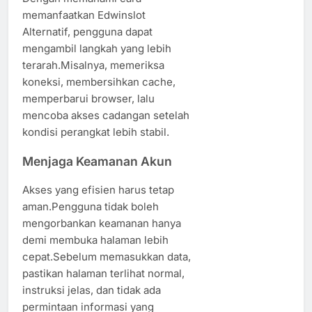
memanfaatkan Edwinslot
Alternatif, pengguna dapat
mengambil langkah yang lebih
terarah.Misalnya, memeriksa
koneksi, membersihkan cache,
memperbarui browser, lalu
mencoba akses cadangan setelah
kondisi perangkat lebih stabil.
Menjaga Keamanan Akun
Akses yang efisien harus tetap
aman.Pengguna tidak boleh
mengorbankan keamanan hanya
demi membuka halaman lebih
cepat.Sebelum memasukkan data,
pastikan halaman terlihat normal,
instruksi jelas, dan tidak ada
permintaan informasi yang