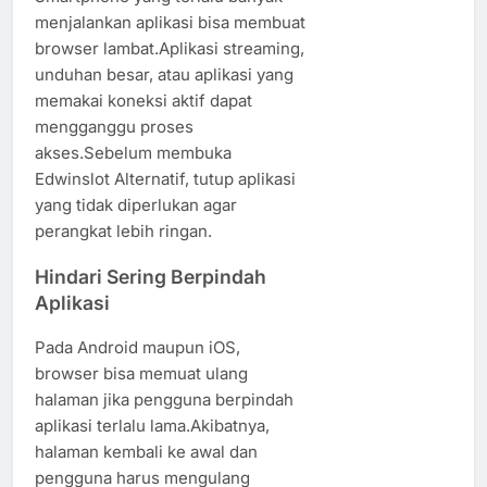
menjalankan aplikasi bisa membuat
browser lambat.Aplikasi streaming,
unduhan besar, atau aplikasi yang
memakai koneksi aktif dapat
mengganggu proses
akses.Sebelum membuka
Edwinslot Alternatif, tutup aplikasi
yang tidak diperlukan agar
perangkat lebih ringan.
Hindari Sering Berpindah
Aplikasi
Pada Android maupun iOS,
browser bisa memuat ulang
halaman jika pengguna berpindah
aplikasi terlalu lama.Akibatnya,
halaman kembali ke awal dan
pengguna harus mengulang