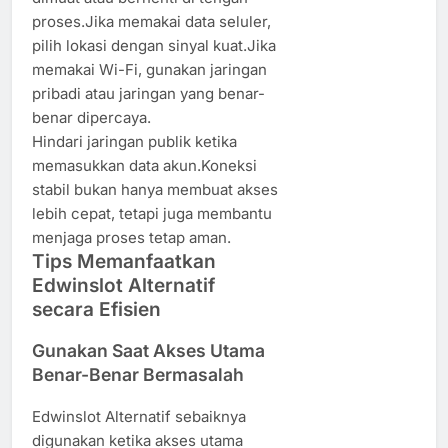
proses.Jika memakai data seluler,
pilih lokasi dengan sinyal kuat.Jika
memakai Wi-Fi, gunakan jaringan
pribadi atau jaringan yang benar-
benar dipercaya.
Hindari jaringan publik ketika
memasukkan data akun.Koneksi
stabil bukan hanya membuat akses
lebih cepat, tetapi juga membantu
menjaga proses tetap aman.
Tips Memanfaatkan
Edwinslot Alternatif
secara Efisien
Gunakan Saat Akses Utama
Benar-Benar Bermasalah
Edwinslot Alternatif sebaiknya
digunakan ketika akses utama