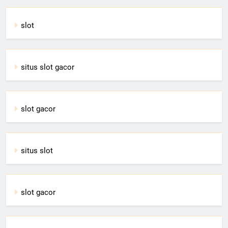
slot
situs slot gacor
slot gacor
situs slot
slot gacor