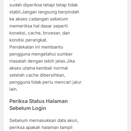
sudah diperiksa tetapi tetap tidak
stabil.Jangan langsung berpindah
ke akses cadangan sebelum
memeriksa hal dasar seperti
koneksi, cache, browser, dan
kondisi perangkat.
Pendekatan ini membantu
pengguna mengetahui sumber
masalah dengan lebih jelas.Jika
akses utama kembali normal
setelah cache dibersihkan,
pengguna tidak perlu mencari jalur
lain.
Periksa Status Halaman
Sebelum Login
Sebelum memasukkan data akun,
periksa apakah halaman tampil