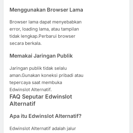
Menggunakan Browser Lama
Browser lama dapat menyebabkan
error, loading lama, atau tampilan
tidak lengkap.Perbarui browser
secara berkala.
Memakai Jaringan Publik
Jaringan publik tidak selalu
aman.Gunakan koneksi pribadi atau
tepercaya saat membuka
Edwinslot Alternatif.
FAQ Seputar Edwinslot
Alternatif
Apa itu Edwinslot Alternatif?
Edwinslot Alternatif adalah jalur