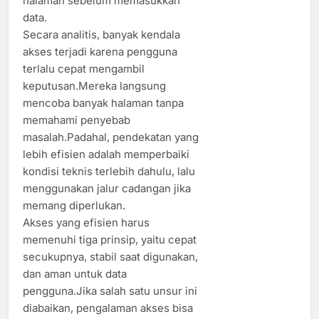
halaman sebelum memasukkan
data.
Secara analitis, banyak kendala
akses terjadi karena pengguna
terlalu cepat mengambil
keputusan.Mereka langsung
mencoba banyak halaman tanpa
memahami penyebab
masalah.Padahal, pendekatan yang
lebih efisien adalah memperbaiki
kondisi teknis terlebih dahulu, lalu
menggunakan jalur cadangan jika
memang diperlukan.
Akses yang efisien harus
memenuhi tiga prinsip, yaitu cepat
secukupnya, stabil saat digunakan,
dan aman untuk data
pengguna.Jika salah satu unsur ini
diabaikan, pengalaman akses bisa