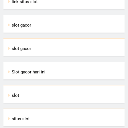
link situs slot
slot gacor
slot gacor
Slot gacor hari ini
slot
situs slot