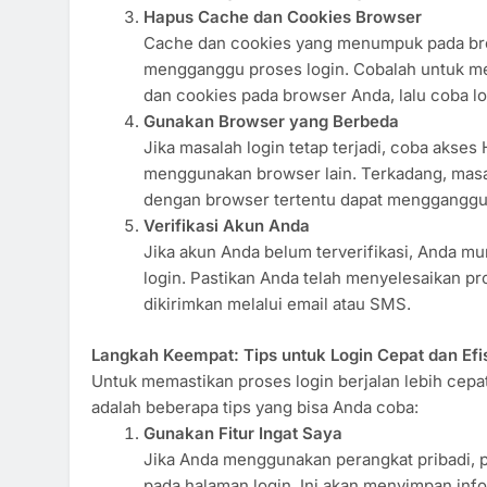
Hapus Cache dan Cookies Browser
Cache dan cookies yang menumpuk pada br
mengganggu proses login. Cobalah untuk 
dan cookies pada browser Anda, lalu coba lo
Gunakan Browser yang Berbeda
Jika masalah login tetap terjadi, coba akses
menggunakan browser lain. Terkadang, masal
dengan browser tertentu dapat mengganggu 
Verifikasi Akun Anda
Jika akun Anda belum terverifikasi, Anda mu
login. Pastikan Anda telah menyelesaikan pro
dikirimkan melalui email atau SMS.
Langkah Keempat: Tips untuk Login Cepat dan Efi
Untuk memastikan proses login berjalan lebih cepat
adalah beberapa tips yang bisa Anda coba:
Gunakan Fitur Ingat Saya
Jika Anda menggunakan perangkat pribadi, pi
pada halaman login. Ini akan menyimpan info