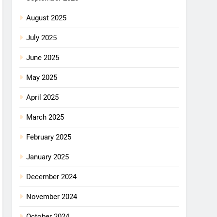
August 2025
July 2025
June 2025
May 2025
April 2025
March 2025
February 2025
January 2025
December 2024
November 2024
October 2024