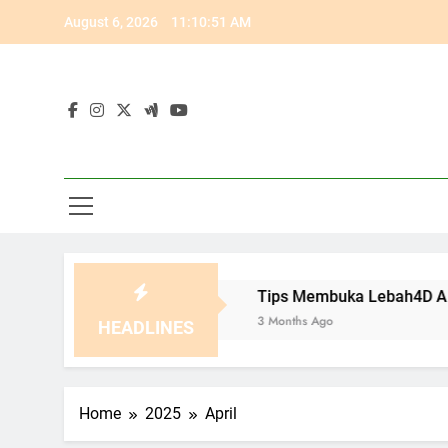
Skip
August 6, 2026
11:10:52 AM
to
content
Lad
Dapatkan K
 Browser Favorit
Tips Membuka Lebah4D Alternatif Sa
3 Months Ago
HEADLINES
Home
2025
April