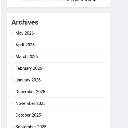
Archives
May 2026
April 2026
March 2026
February 2026
January 2026
December 2025
November 2025
October 2025
September 2025