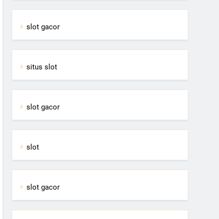
slot gacor
situs slot
slot gacor
slot
slot gacor