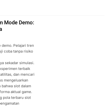
lam Mode Demo:
a
demo. Pelajari tren
ji coba tanpa risiko
ya sekadar simulasi.
ksperimen terbaik
atilitas, dan mencari
rus mengeluarkan
n bahwa slot dalam
forma aktual game.
 pola terbaru slot
 pengamatan