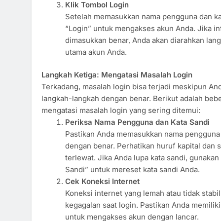
Klik Tombol Login
Setelah memasukkan nama pengguna dan kata
“Login” untuk mengakses akun Anda. Jika in
dimasukkan benar, Anda akan diarahkan lan
utama akun Anda.
Langkah Ketiga: Mengatasi Masalah Login
Terkadang, masalah login bisa terjadi meskipun An
langkah-langkah dengan benar. Berikut adalah bebe
mengatasi masalah login yang sering ditemui:
Periksa Nama Pengguna dan Kata Sandi
Pastikan Anda memasukkan nama pengguna d
dengan benar. Perhatikan huruf kapital dan
terlewat. Jika Anda lupa kata sandi, gunakan 
Sandi” untuk mereset kata sandi Anda.
Cek Koneksi Internet
Koneksi internet yang lemah atau tidak stab
kegagalan saat login. Pastikan Anda memiliki
untuk mengakses akun dengan lancar.