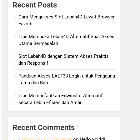
Recent Posts
Cara Mengakses Slot Lebah4D Lewat Browser
Favorit
Tips Membuka Lebah4D Alternatif Saat Akses
Utama Bermasalah
Slot Lebah4D dengan Sistem Akses Praktis
dan Responsif
Panduan Akses LAE138 Login untuk Pengguna
Lama dan Baru
Tips Memanfaatkan Edwinslot Alternatif
secara Lebih Efisien dan Aman
Recent Comments
A WordPress Commenter
on
Hello world!