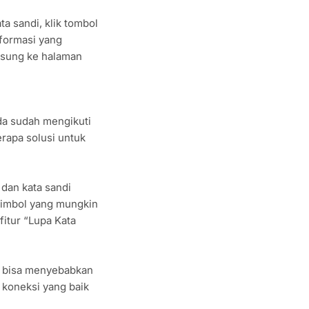
 sandi, klik tombol
formasi yang
gsung ke halaman
da sudah mengikuti
rapa solusi untuk
an kata sandi
 simbol yang mungkin
fitur “Lupa Kata
il bisa menyebabkan
 koneksi yang baik