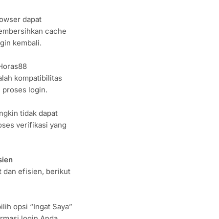
owser dapat
membersihkan cache
gin kembali.
 Horas88
ah kompatibilitas
proses login.
ngkin tidak dapat
ses verifikasi yang
sien
 dan efisien, berikut
lih opsi “Ingat Saya”
rmasi login Anda,