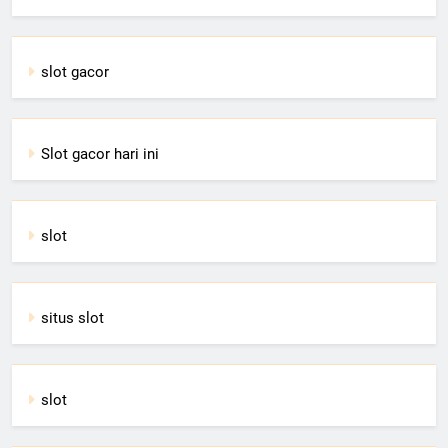
slot gacor
Slot gacor hari ini
slot
situs slot
slot