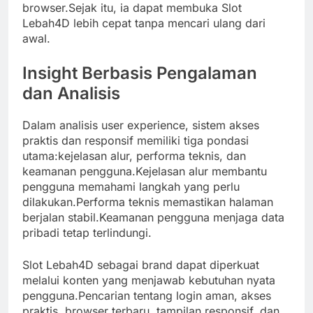
browser.Sejak itu, ia dapat membuka Slot
Lebah4D lebih cepat tanpa mencari ulang dari
awal.
Insight Berbasis Pengalaman
dan Analisis
Dalam analisis user experience, sistem akses
praktis dan responsif memiliki tiga pondasi
utama:kejelasan alur, performa teknis, dan
keamanan pengguna.Kejelasan alur membantu
pengguna memahami langkah yang perlu
dilakukan.Performa teknis memastikan halaman
berjalan stabil.Keamanan pengguna menjaga data
pribadi tetap terlindungi.
Slot Lebah4D sebagai brand dapat diperkuat
melalui konten yang menjawab kebutuhan nyata
pengguna.Pencarian tentang login aman, akses
praktis, browser terbaru, tampilan responsif, dan