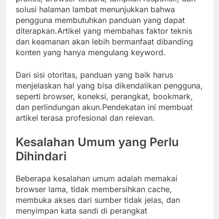
solusi halaman lambat menunjukkan bahwa
pengguna membutuhkan panduan yang dapat
diterapkan.Artikel yang membahas faktor teknis
dan keamanan akan lebih bermanfaat dibanding
konten yang hanya mengulang keyword.
Dari sisi otoritas, panduan yang baik harus
menjelaskan hal yang bisa dikendalikan pengguna,
seperti browser, koneksi, perangkat, bookmark,
dan perlindungan akun.Pendekatan ini membuat
artikel terasa profesional dan relevan.
Kesalahan Umum yang Perlu
Dihindari
Beberapa kesalahan umum adalah memakai
browser lama, tidak membersihkan cache,
membuka akses dari sumber tidak jelas, dan
menyimpan kata sandi di perangkat