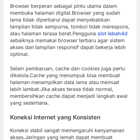
Browser berperan sebagai pintu utama dalam
membuka halaman digital.Browser yang sudah
lama tidak diperbarui dapat menyebabkan
tampilan tidak sempurna, tombol tidak merespons,
atau halaman terasa berat.Pengguna
slot lebah4d
sebaiknya memakai browser terbaru agar sistem
akses dan tampilan responsif dapat bekerja lebih
optimal.
Selain pembaruan, cache dan cookies juga perlu
dikelola.Cache yang menumpuk bisa membuat
halaman menampilkan data lama atau memuat
lebih lambat.Jika akses terasa tidak normal,
membersihkan cache dapat menjadi langkah awal
yang sederhana.
Koneksi Internet yang Konsisten
Koneksi stabil sangat memengaruhi kenyamanan
akses.Jaringan yang lemah dapat membuat