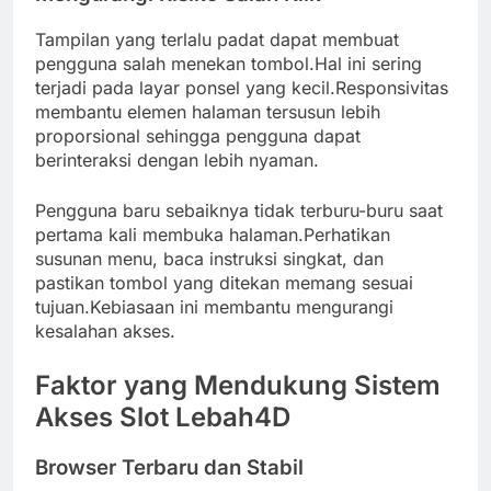
Tampilan yang terlalu padat dapat membuat
pengguna salah menekan tombol.Hal ini sering
terjadi pada layar ponsel yang kecil.Responsivitas
membantu elemen halaman tersusun lebih
proporsional sehingga pengguna dapat
berinteraksi dengan lebih nyaman.
Pengguna baru sebaiknya tidak terburu-buru saat
pertama kali membuka halaman.Perhatikan
susunan menu, baca instruksi singkat, dan
pastikan tombol yang ditekan memang sesuai
tujuan.Kebiasaan ini membantu mengurangi
kesalahan akses.
Faktor yang Mendukung Sistem
Akses Slot Lebah4D
Browser Terbaru dan Stabil