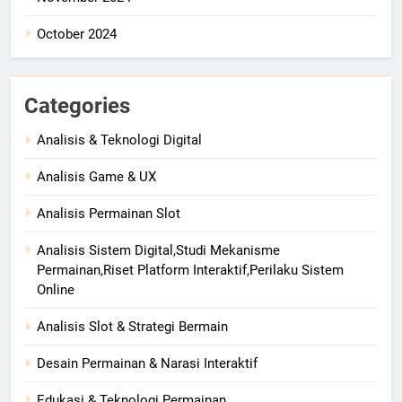
October 2024
Categories
Analisis & Teknologi Digital
Analisis Game & UX
Analisis Permainan Slot
Analisis Sistem Digital,Studi Mekanisme
Permainan,Riset Platform Interaktif,Perilaku Sistem
Online
Analisis Slot & Strategi Bermain
Desain Permainan & Narasi Interaktif
Edukasi & Teknologi Permainan