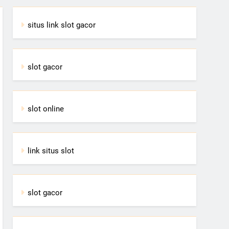
situs link slot gacor
slot gacor
slot online
link situs slot
slot gacor