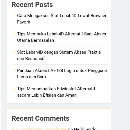
Recent Posts
Cara Mengakses Slot Lebah4D Lewat Browser
Favorit
Tips Membuka Lebah4D Alternatif Saat Akses
Utama Bermasalah
Slot Lebah4D dengan Sistem Akses Praktis
dan Responsif
Panduan Akses LAE138 Login untuk Pengguna
Lama dan Baru
Tips Memanfaatkan Edwinslot Alternatif
secara Lebih Efisien dan Aman
Recent Comments
A WordPress Commenter
on
Hello world!