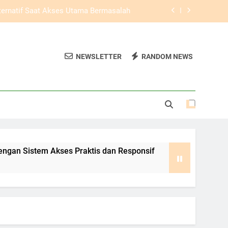
ernatif Saat Akses Utama Bermasalah
n Sistem Akses Praktis dan Responsif
 Login untuk Pengguna Lama dan Baru
NEWSLETTER
RANDOM NEWS
ll Merch
s Slot Lebah4D Lewat Browser Favorit
ll Hanya Di Situs Ini.
ernatif Saat Akses Utama Bermasalah
n Sistem Akses Praktis dan Responsif
 Login untuk Pengguna Lama dan Baru
 Akses Praktis dan Responsif
Panduan Akses LAE138 L
3 Months Ago