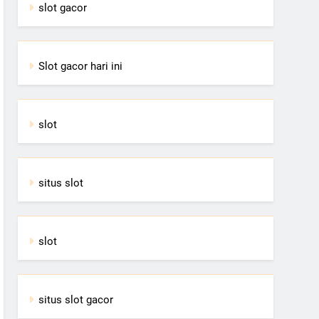
slot gacor
Slot gacor hari ini
slot
situs slot
slot
situs slot gacor