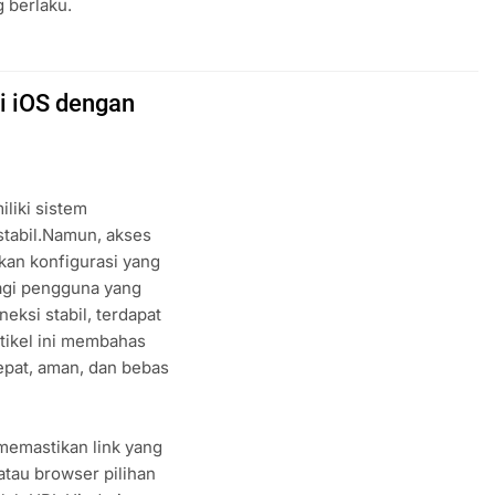
g berlaku.
i iOS dengan
liki sistem
stabil.Namun, akses
kan konfigurasi yang
Bagi pengguna yang
eksi stabil, terdapat
rtikel ini membahas
epat, aman, dan bebas
memastikan link yang
tau browser pilihan