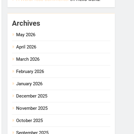
Archives
May 2026
April 2026
March 2026
February 2026
January 2026
December 2025
November 2025
October 2025
September 2025