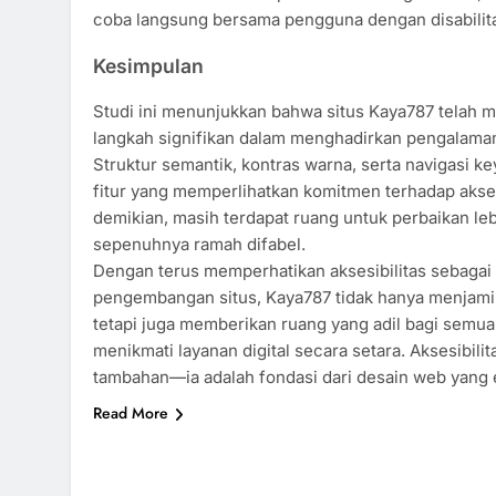
coba langsung bersama pengguna dengan disabilit
Kesimpulan
Studi ini menunjukkan bahwa situs Kaya787 telah 
langkah signifikan dalam menghadirkan pengalaman d
Struktur semantik, kontras warna, serta navigasi ke
fitur yang memperlihatkan komitmen terhadap akses
demikian, masih terdapat ruang untuk perbaikan lebih
sepenuhnya ramah difabel.
Dengan terus memperhatikan aksesibilitas sebagai b
pengembangan situs, Kaya787 tidak hanya menjami
tetapi juga memberikan ruang yang adil bagi semu
menikmati layanan digital secara setara. Aksesibilit
tambahan—ia adalah fondasi dari desain web yang 
Read More