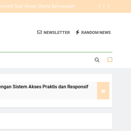
ernatif Saat Akses Utama Bermasalah
n Sistem Akses Praktis dan Responsif
 Login untuk Pengguna Lama dan Baru
NEWSLETTER
RANDOM NEWS
ll Merch
s Slot Lebah4D Lewat Browser Favorit
ll Hanya Di Situs Ini.
ernatif Saat Akses Utama Bermasalah
n Sistem Akses Praktis dan Responsif
 Login untuk Pengguna Lama dan Baru
 Akses Praktis dan Responsif
Panduan Akses LAE138 L
3 Months Ago