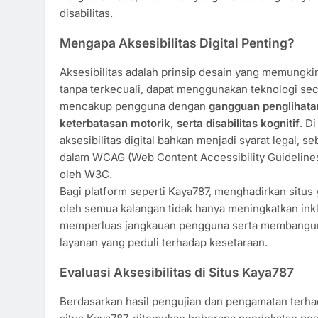
disabilitas.
Mengapa Aksesibilitas Digital Penting?
Aksesibilitas adalah prinsip desain yang memungk
tanpa terkecuali, dapat menggunakan teknologi seca
mencakup pengguna dengan
gangguan penglihata
keterbatasan motorik, serta disabilitas kognitif
. D
aksesibilitas digital bahkan menjadi syarat legal, 
dalam WCAG (Web Content Accessibility Guidelines
oleh W3C.
Bagi platform seperti Kaya787, menghadirkan situs
oleh semua kalangan tidak hanya meningkatkan inklu
memperluas jangkauan pengguna serta membangun 
layanan yang peduli terhadap kesetaraan.
Evaluasi Aksesibilitas di Situs Kaya787
Berdasarkan hasil pengujian dan pengamatan terhad