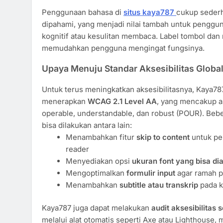
Penggunaan bahasa di
situs kaya787
cukup seder
dipahami, yang menjadi nilai tambah untuk penggun
kognitif atau kesulitan membaca. Label tombol dan
memudahkan pengguna mengingat fungsinya.
Upaya Menuju Standar Aksesibilitas Globa
Untuk terus meningkatkan aksesibilitasnya, Kaya78
menerapkan
WCAG 2.1 Level AA
, yang mencakup a
operable, understandable, dan robust (POUR). Beber
bisa dilakukan antara lain:
Menambahkan fitur
skip to content
untuk pe
reader
Menyediakan opsi
ukuran font yang bisa dia
Mengoptimalkan
formulir input
agar ramah p
Menambahkan
subtitle atau transkrip
pada k
Kaya787 juga dapat melakukan
audit aksesibilitas 
melalui alat otomatis seperti Axe atau Lighthouse, 