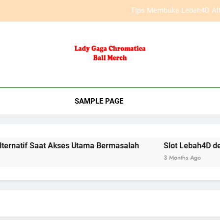
Tips Membuka Lebah4D Alt
Slot Lebah4D denga
Panduan Akses LAE138
y Gaga Chromatica Ba
Cara Mengakse
oleksi Merchandise Resmi Dari Konser Lady Gaga Chromatica Ba
Tips Membuka Lebah4D Alt
SAMPLE PAGE
Slot Lebah4D denga
Panduan Akses LAE138
at Akses Utama Bermasalah
Slot Lebah4D dengan Sistem
3 Months Ago