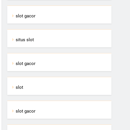
slot gacor
situs slot
slot gacor
slot
slot gacor