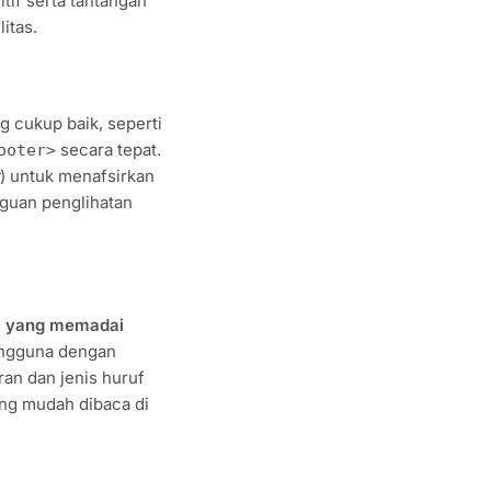
tif serta tantangan
itas.
cukup baik, seperti
secara tepat.
ooter>
) untuk menafsirkan
guan penglihatan
a yang memadai
pengguna dengan
ran dan jenis huruf
ang mudah dibaca di