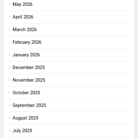
May 2026
April 2026
March 2026
February 2026
January 2026
December 2025
November 2025
October 2025
September 2025
August 2025
July 2025