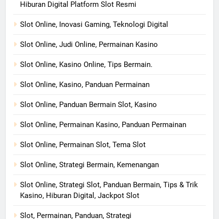
Hiburan Digital Platform Slot Resmi
Slot Online, Inovasi Gaming, Teknologi Digital
Slot Online, Judi Online, Permainan Kasino
Slot Online, Kasino Online, Tips Bermain.
Slot Online, Kasino, Panduan Permainan
Slot Online, Panduan Bermain Slot, Kasino
Slot Online, Permainan Kasino, Panduan Permainan
Slot Online, Permainan Slot, Tema Slot
Slot Online, Strategi Bermain, Kemenangan
Slot Online, Strategi Slot, Panduan Bermain, Tips & Trik
Kasino, Hiburan Digital, Jackpot Slot
Slot, Permainan, Panduan, Strategi