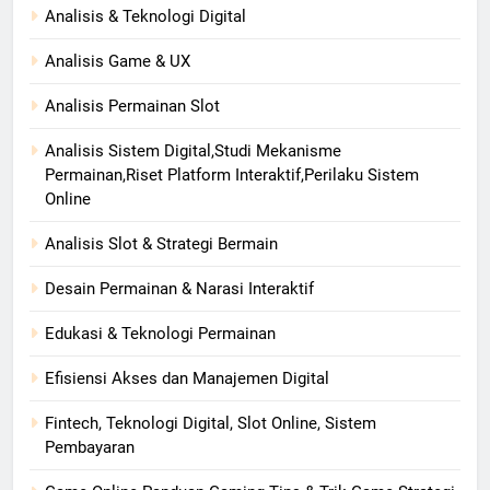
Analisis & Teknologi Digital
Analisis Game & UX
Analisis Permainan Slot
Analisis Sistem Digital,Studi Mekanisme
Permainan,Riset Platform Interaktif,Perilaku Sistem
Online
Analisis Slot & Strategi Bermain
Desain Permainan & Narasi Interaktif
Edukasi & Teknologi Permainan
Efisiensi Akses dan Manajemen Digital
Fintech, Teknologi Digital, Slot Online, Sistem
Pembayaran