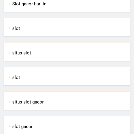
Slot gacor hari ini
slot
situs slot
slot
situs slot gacor
slot gacor