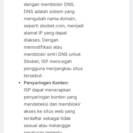
dengan memblokir DNS.
DNS adalah sistem yang
mengubah nama domain,
seperti sbobet.com, menjadi
alamat IP yang dapat
diakses. Dengan
memodifikasi atau
memblokir entri DNS untuk
Sbobet, ISP mencegah
pengguna menjangkau situs
tersebut.
Penyaringan Konten:
ISP dapat menerapkan
penyaringan konten yang
mendeteksi dan memblokir
akses ke situs web yang
terdaftar sebagai tidak
sesuai atau melanggar
peraturan tertentu.