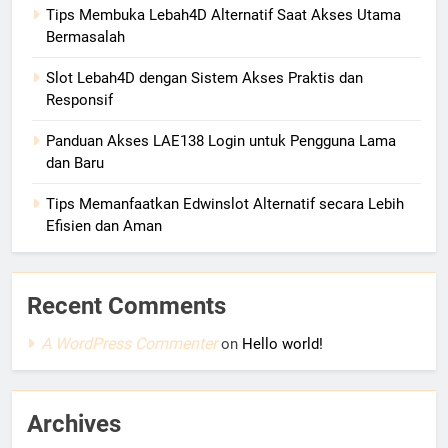
Tips Membuka Lebah4D Alternatif Saat Akses Utama
Bermasalah
Slot Lebah4D dengan Sistem Akses Praktis dan
Responsif
Panduan Akses LAE138 Login untuk Pengguna Lama
dan Baru
Tips Memanfaatkan Edwinslot Alternatif secara Lebih
Efisien dan Aman
Recent Comments
A WordPress Commenter
on
Hello world!
Archives