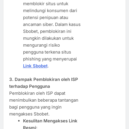
memblokir situs untuk
melindungi konsumen dari
potensi penipuan atau
ancaman siber. Dalam kasus
Sbobet, pemblokiran ini
mungkin dilakukan untuk
mengurangi risiko
pengguna terkena situs
phishing yang menyerupai
Link Sbobet
.
3. Dampak Pemblokiran oleh ISP
terhadap Pengguna
Pemblokiran oleh ISP dapat
menimbulkan beberapa tantangan
bagi pengguna yang ingin
mengakses Sbobet.
Kesulitan Mengakses Link
Resmi: