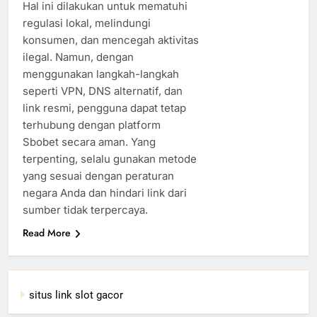
Hal ini dilakukan untuk mematuhi
regulasi lokal, melindungi
konsumen, dan mencegah aktivitas
ilegal. Namun, dengan
menggunakan langkah-langkah
seperti VPN, DNS alternatif, dan
link resmi, pengguna dapat tetap
terhubung dengan platform
Sbobet secara aman. Yang
terpenting, selalu gunakan metode
yang sesuai dengan peraturan
negara Anda dan hindari link dari
sumber tidak terpercaya.
Read More
situs link slot gacor