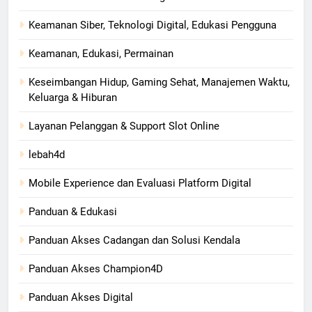
Keamanan Siber, Teknologi Digital, Edukasi Pengguna
Keamanan, Edukasi, Permainan
Keseimbangan Hidup, Gaming Sehat, Manajemen Waktu,
Keluarga & Hiburan
Layanan Pelanggan & Support Slot Online
lebah4d
Mobile Experience dan Evaluasi Platform Digital
Panduan & Edukasi
Panduan Akses Cadangan dan Solusi Kendala
Panduan Akses Champion4D
Panduan Akses Digital