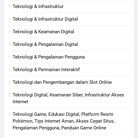
Teknologi & Infrastruktur
Teknologi & Infrastruktur Digital
Teknologi & Keamanan Digital
Teknologi & Pengalaman Digital
Teknologi & Pengalaman Pengguna
Teknologi & Permainan Interaktif
Teknologi dan Pengembangan dalam Slot Online
Teknologi Digital, Keamanan Siber, Infrastruktur Akses
Internet
Teknologi Game, Edukasi Digital, Platform Resmi
Pokémon, Tips Internet Aman, Akses Cepat Situs,
Pengalaman Pengguna, Panduan Game Online