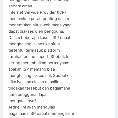
secara aman.
Internet Service Provider (ISP)
memainkan peran penting dalam
menentukan situs web mana yang
dapat diakses oleh pengguna.
Dalam beberapa kasus, ISP dapat
menghalangi akses ke situs
tertentu, termasuk platform
taruhan online seperti Sbobet. Ini
sering menimbulkan pertanyaan:
apakah ISP memang bisa
menghalangi akses link Sbobet?
Jika iya, apa alasan di balik
tindakan tersebut dan bagaimana
cara pengguna dapat
mengatasinya?
Artikel ini akan mengulas
bagaimana ISP dapat memengaruhi