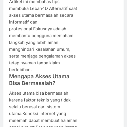
Artikel ini membahas tips
membuka Lebah4D Alternatif saat
akses utama bermasalah secara
informatif dan
profesional.Fokusnya adalah
membantu pengguna memahami
langkah yang lebih aman,
menghindari kesalahan umum,
serta menjaga pengalaman akses
tetap nyaman tanpa klaim
berlebihan.
Mengapa Akses Utama
Bisa Bermasalah?
Akses utama bisa bermasalah
karena faktor teknis yang tidak
selalu berasal dari sistem
utama.Koneksi internet yang
melemah dapat membuat halaman