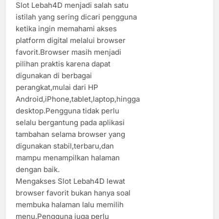
Slot Lebah4D menjadi salah satu
istilah yang sering dicari pengguna
ketika ingin memahami akses
platform digital melalui browser
favorit.Browser masih menjadi
pilihan praktis karena dapat
digunakan di berbagai
perangkat,mulai dari HP
Android,iPhone,tablet,laptop,hingga
desktop.Pengguna tidak perlu
selalu bergantung pada aplikasi
tambahan selama browser yang
digunakan stabil,terbaru,dan
mampu menampilkan halaman
dengan baik.
Mengakses Slot Lebah4D lewat
browser favorit bukan hanya soal
membuka halaman lalu memilih
menu.Pengguna juga perlu