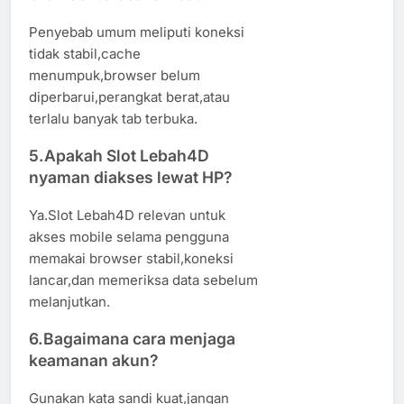
Penyebab umum meliputi koneksi
tidak stabil,cache
menumpuk,browser belum
diperbarui,perangkat berat,atau
terlalu banyak tab terbuka.
5.Apakah Slot Lebah4D
nyaman diakses lewat HP?
Ya.Slot Lebah4D relevan untuk
akses mobile selama pengguna
memakai browser stabil,koneksi
lancar,dan memeriksa data sebelum
melanjutkan.
6.Bagaimana cara menjaga
keamanan akun?
Gunakan kata sandi kuat,jangan