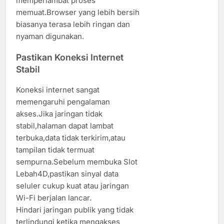
memperlambat proses
memuat.Browser yang lebih bersih
biasanya terasa lebih ringan dan
nyaman digunakan.
Pastikan Koneksi Internet
Stabil
Koneksi internet sangat
memengaruhi pengalaman
akses.Jika jaringan tidak
stabil,halaman dapat lambat
terbuka,data tidak terkirim,atau
tampilan tidak termuat
sempurna.Sebelum membuka Slot
Lebah4D,pastikan sinyal data
seluler cukup kuat atau jaringan
Wi-Fi berjalan lancar.
Hindari jaringan publik yang tidak
terlindungi ketika mengakses