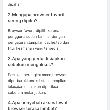
dipahami.
2.Mengapa browser favorit
sering dipilih?
Browser favorit dipilih karena
pengguna sudah familiar dengan
pengaturan,tampilan,cache,tab,dan
fitur keamanan yang tersedia.
3.Apa yang perlu disiapkan
sebelum mengakses?
Pastikan perangkat aman,browser
diperbarui,koneksi stabil,tampilan
jelas,dan data akun diperiksa
sebelum melanjutkan.
4.Apa penyebab akses lewat
browser terasa lambat?