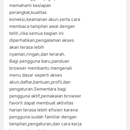
memahami kesiapan
perangkat,kualitas
koneksi,keamanan akun,serta cara
membaca tampilan awal dengan
teliti.Jika semua bagian ini
diperhatikan,pengalaman akses
akan terasa lebih
nyaman,ringan,dan terarah.
Bagi pengguna baru,panduan
browser membantu mengenali
menu dasar seperti akses
akun,daftar,bantuan,profil,dan
pengaturan.Sementara bagi
pengguna aktif,pemakaian browser
favorit dapat membuat aktivitas
harian terasa lebih efisien karena
pengguna sudah familiar dengan
tampilan,pengaturan,dan cara kerja