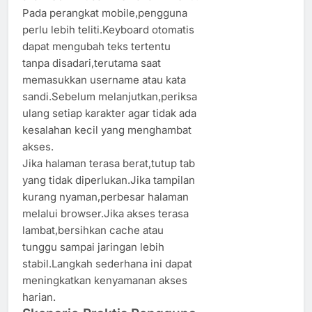
Pada perangkat mobile,pengguna
perlu lebih teliti.Keyboard otomatis
dapat mengubah teks tertentu
tanpa disadari,terutama saat
memasukkan username atau kata
sandi.Sebelum melanjutkan,periksa
ulang setiap karakter agar tidak ada
kesalahan kecil yang menghambat
akses.
Jika halaman terasa berat,tutup tab
yang tidak diperlukan.Jika tampilan
kurang nyaman,perbesar halaman
melalui browser.Jika akses terasa
lambat,bersihkan cache atau
tunggu sampai jaringan lebih
stabil.Langkah sederhana ini dapat
meningkatkan kenyamanan akses
harian.