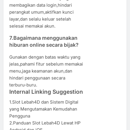
membagikan data login,hindari
perangkat umum,aktifkan kunci
layar,dan selalu keluar setelah
selesai memakai akun.
7.Bagaimana menggunakan
hiburan online secara bijak?
Gunakan dengan batas waktu yang
jelas,pahami fitur sebelum memakai
menu,jaga keamanan akun,dan
hindari penggunaan secara
terburu-buru.
Internal Linking Suggestion
1.Slot Lebah4D dan Sistem Digital
yang Mengutamakan Kemudahan
Pengguna
2.Panduan Slot Lebah4D Lewat HP
Android dan iOS