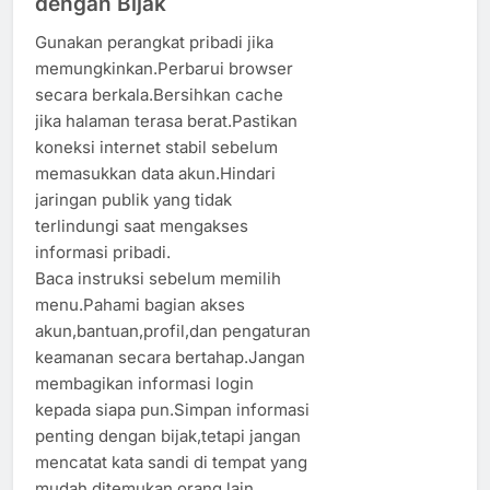
dengan Bijak
Gunakan perangkat pribadi jika
memungkinkan.Perbarui browser
secara berkala.Bersihkan cache
jika halaman terasa berat.Pastikan
koneksi internet stabil sebelum
memasukkan data akun.Hindari
jaringan publik yang tidak
terlindungi saat mengakses
informasi pribadi.
Baca instruksi sebelum memilih
menu.Pahami bagian akses
akun,bantuan,profil,dan pengaturan
keamanan secara bertahap.Jangan
membagikan informasi login
kepada siapa pun.Simpan informasi
penting dengan bijak,tetapi jangan
mencatat kata sandi di tempat yang
mudah ditemukan orang lain.