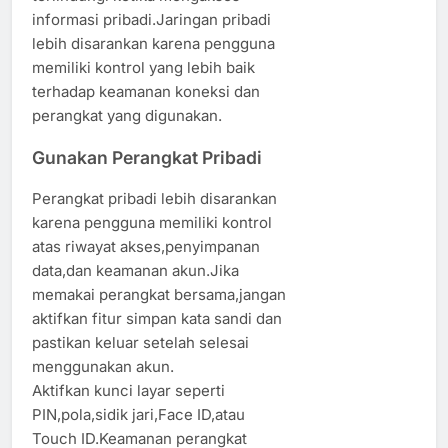
informasi pribadi.Jaringan pribadi
lebih disarankan karena pengguna
memiliki kontrol yang lebih baik
terhadap keamanan koneksi dan
perangkat yang digunakan.
Gunakan Perangkat Pribadi
Perangkat pribadi lebih disarankan
karena pengguna memiliki kontrol
atas riwayat akses,penyimpanan
data,dan keamanan akun.Jika
memakai perangkat bersama,jangan
aktifkan fitur simpan kata sandi dan
pastikan keluar setelah selesai
menggunakan akun.
Aktifkan kunci layar seperti
PIN,pola,sidik jari,Face ID,atau
Touch ID.Keamanan perangkat