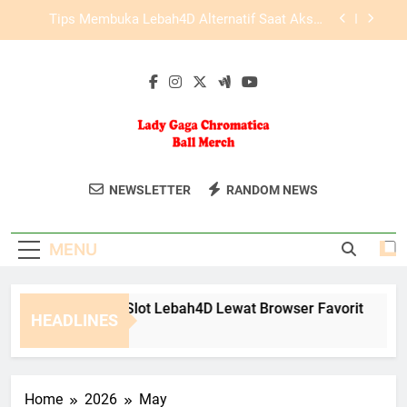
Skip
Slot Lebah4D dengan Sistem Akses Praktis dan
to
Responsif
content
Panduan Akses LAE138 Login untuk Pengguna
Lama dan Baru
Cara Mengakses Slot Lebah4D Lewat Browser
Favorit
Tips Membuka Lebah4D Alternatif Saat Akses
Utama Bermasalah
Lady Gaga
Dapatkan Koleksi Merchandise Resmi
Slot Lebah4D dengan Sistem Akses Praktis dan
NEWSLETTER
RANDOM NEWS
Responsif
Chromatica Ball
Dari Konser Lady Gaga Chromatica Ball
Panduan Akses LAE138 Login untuk Pengguna
Hanya Di Situs Ini.
Lama dan Baru
Merch
MENU
ra Mengakses Slot Lebah4D Lewat Browser Favorit
Tip
HEADLINES
Months Ago
3 Mo
Home
2026
May