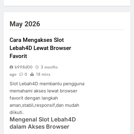
May 2026
Cara Mengakses Slot
Lebah4D Lewat Browser
Favorit
b998d00
3 months
ago
0
18 mins
Slot Lebah4D membantu pengguna
memahami akses lewat browser
favorit dengan langkah
aman,stabil,responsif,dan mudah
diikuti.
Mengenal Slot Lebah4D
dalam Akses Browser