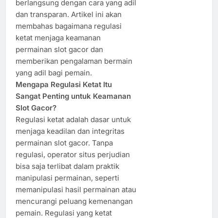
berlangsung dengan cara yang adil
dan transparan. Artikel ini akan
membahas bagaimana regulasi
ketat menjaga keamanan
permainan slot gacor dan
memberikan pengalaman bermain
yang adil bagi pemain.
Mengapa Regulasi Ketat Itu
Sangat Penting untuk Keamanan
Slot Gacor?
Regulasi ketat adalah dasar untuk
menjaga keadilan dan integritas
permainan slot gacor. Tanpa
regulasi, operator situs perjudian
bisa saja terlibat dalam praktik
manipulasi permainan, seperti
memanipulasi hasil permainan atau
mencurangi peluang kemenangan
pemain. Regulasi yang ketat