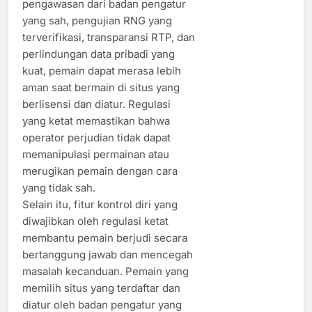
pengawasan dari badan pengatur
yang sah, pengujian RNG yang
terverifikasi, transparansi RTP, dan
perlindungan data pribadi yang
kuat, pemain dapat merasa lebih
aman saat bermain di situs yang
berlisensi dan diatur. Regulasi
yang ketat memastikan bahwa
operator perjudian tidak dapat
memanipulasi permainan atau
merugikan pemain dengan cara
yang tidak sah.
Selain itu, fitur kontrol diri yang
diwajibkan oleh regulasi ketat
membantu pemain berjudi secara
bertanggung jawab dan mencegah
masalah kecanduan. Pemain yang
memilih situs yang terdaftar dan
diatur oleh badan pengatur yang