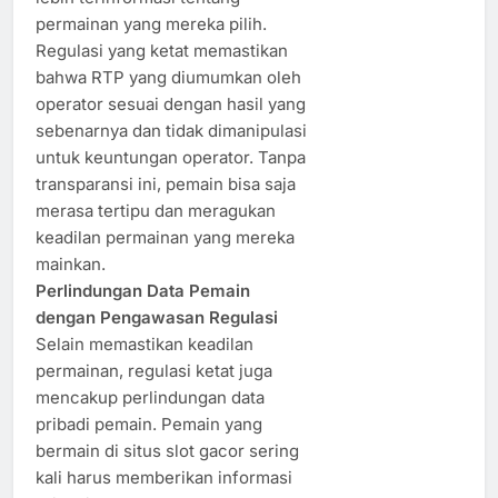
permainan yang mereka pilih.
Regulasi yang ketat memastikan
bahwa RTP yang diumumkan oleh
operator sesuai dengan hasil yang
sebenarnya dan tidak dimanipulasi
untuk keuntungan operator. Tanpa
transparansi ini, pemain bisa saja
merasa tertipu dan meragukan
keadilan permainan yang mereka
mainkan.
Perlindungan Data Pemain
dengan Pengawasan Regulasi
Selain memastikan keadilan
permainan, regulasi ketat juga
mencakup perlindungan data
pribadi pemain. Pemain yang
bermain di situs slot gacor sering
kali harus memberikan informasi