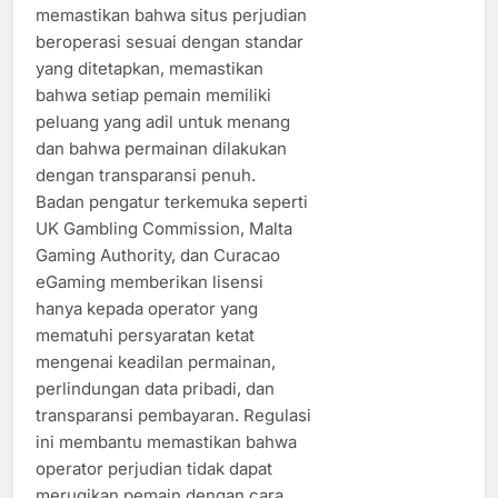
memastikan bahwa situs perjudian
beroperasi sesuai dengan standar
yang ditetapkan, memastikan
bahwa setiap pemain memiliki
peluang yang adil untuk menang
dan bahwa permainan dilakukan
dengan transparansi penuh.
Badan pengatur terkemuka seperti
UK Gambling Commission, Malta
Gaming Authority, dan Curacao
eGaming memberikan lisensi
hanya kepada operator yang
mematuhi persyaratan ketat
mengenai keadilan permainan,
perlindungan data pribadi, dan
transparansi pembayaran. Regulasi
ini membantu memastikan bahwa
operator perjudian tidak dapat
merugikan pemain dengan cara