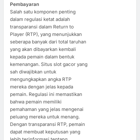
Pembayaran
Salah satu komponen penting
dalam regulasi ketat adalah
transparansi dalam Return to
Player (RTP), yang menunjukkan
seberapa banyak dari total taruhan
yang akan dibayarkan kembali
kepada pemain dalam bentuk
kemenangan. Situs slot gacor yang
sah diwajibkan untuk
mengungkapkan angka RTP
mereka dengan jelas kepada
pemain. Regulasi ini memastikan
bahwa pemain memiliki
pemahaman yang jelas mengenai
peluang mereka untuk menang.
Dengan transparansi RTP, pemain
dapat membuat keputusan yang
lebih terinformasi tentang