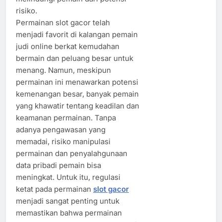
risiko.
Permainan slot gacor telah
menjadi favorit di kalangan pemain
judi online berkat kemudahan
bermain dan peluang besar untuk
menang. Namun, meskipun
permainan ini menawarkan potensi
kemenangan besar, banyak pemain
yang khawatir tentang keadilan dan
keamanan permainan. Tanpa
adanya pengawasan yang
memadai, risiko manipulasi
permainan dan penyalahgunaan
data pribadi pemain bisa
meningkat. Untuk itu, regulasi
ketat pada permainan
slot gacor
menjadi sangat penting untuk
memastikan bahwa permainan