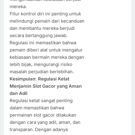
mereka.
Fitur kontrol diri ini penting untuk
melindungi pemain dari kecanduan
dan membantu mereka berjudi
secara bertanggung jawab.
Regulasi ini memastikan bahwa
pemain diberi alat untuk mengatur
kebiasaan bermain mereka dengan
lebih bijak, mengurangi risiko
masalah perjudian berlebihan.
Kesimpulan: Regulasi Ketat
Menjamin Slot Gacor yang Aman
dan Adil
Regulasi ketat sangat penting
dalam memastikan bahwa
permainan slot gacor dilakukan
dengan cara yang adil, aman, dan
transparan. Dengan adanya