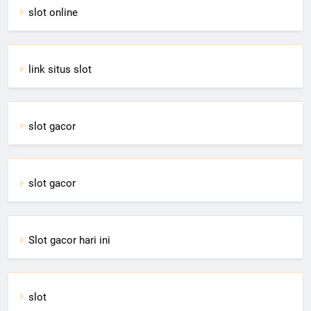
slot online
link situs slot
slot gacor
slot gacor
Slot gacor hari ini
slot