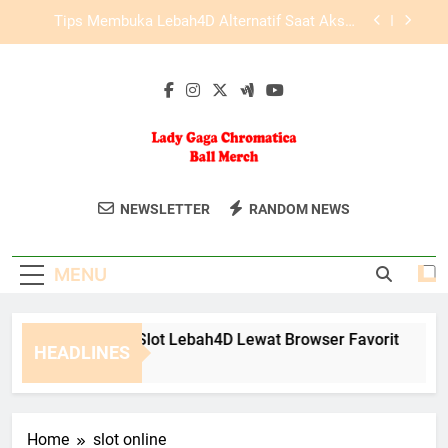
Skip
Slot Lebah4D dengan Sistem Akses Praktis dan
to
Responsif
content
Panduan Akses LAE138 Login untuk Pengguna
Lama dan Baru
Cara Mengakses Slot Lebah4D Lewat Browser
Favorit
Tips Membuka Lebah4D Alternatif Saat Akses
Utama Bermasalah
Lady Gaga
Dapatkan Koleksi Merchandise Resmi
Slot Lebah4D dengan Sistem Akses Praktis dan
NEWSLETTER
RANDOM NEWS
Responsif
Chromatica Ball
Dari Konser Lady Gaga Chromatica Ball
Panduan Akses LAE138 Login untuk Pengguna
Hanya Di Situs Ini.
Lama dan Baru
Merch
MENU
ra Mengakses Slot Lebah4D Lewat Browser Favorit
Tip
HEADLINES
Months Ago
3 Mo
Home
slot online