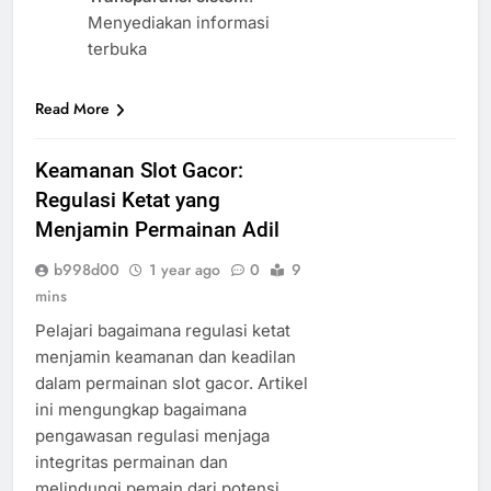
Menyediakan informasi
terbuka
Read More
Keamanan Slot Gacor:
Regulasi Ketat yang
Menjamin Permainan Adil
b998d00
1 year ago
0
9
mins
Pelajari bagaimana regulasi ketat
menjamin keamanan dan keadilan
dalam permainan slot gacor. Artikel
ini mengungkap bagaimana
pengawasan regulasi menjaga
integritas permainan dan
melindungi pemain dari potensi