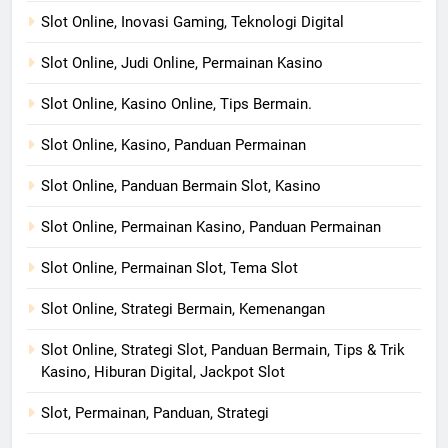
Slot Online, Inovasi Gaming, Teknologi Digital
Slot Online, Judi Online, Permainan Kasino
Slot Online, Kasino Online, Tips Bermain.
Slot Online, Kasino, Panduan Permainan
Slot Online, Panduan Bermain Slot, Kasino
Slot Online, Permainan Kasino, Panduan Permainan
Slot Online, Permainan Slot, Tema Slot
Slot Online, Strategi Bermain, Kemenangan
Slot Online, Strategi Slot, Panduan Bermain, Tips & Trik
Kasino, Hiburan Digital, Jackpot Slot
Slot, Permainan, Panduan, Strategi