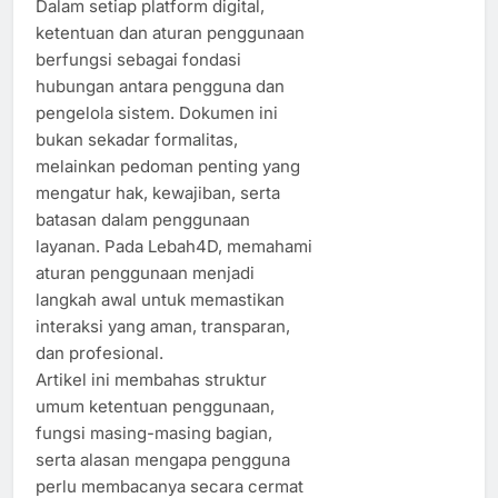
Dalam setiap platform digital,
ketentuan dan aturan penggunaan
berfungsi sebagai fondasi
hubungan antara pengguna dan
pengelola sistem. Dokumen ini
bukan sekadar formalitas,
melainkan pedoman penting yang
mengatur hak, kewajiban, serta
batasan dalam penggunaan
layanan. Pada Lebah4D, memahami
aturan penggunaan menjadi
langkah awal untuk memastikan
interaksi yang aman, transparan,
dan profesional.
Artikel ini membahas struktur
umum ketentuan penggunaan,
fungsi masing-masing bagian,
serta alasan mengapa pengguna
perlu membacanya secara cermat