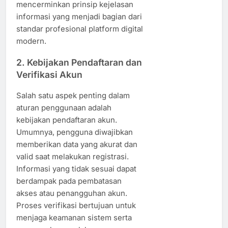
mencerminkan prinsip kejelasan
informasi yang menjadi bagian dari
standar profesional platform digital
modern.
2. Kebijakan Pendaftaran dan
Verifikasi Akun
Salah satu aspek penting dalam
aturan penggunaan adalah
kebijakan pendaftaran akun.
Umumnya, pengguna diwajibkan
memberikan data yang akurat dan
valid saat melakukan registrasi.
Informasi yang tidak sesuai dapat
berdampak pada pembatasan
akses atau penangguhan akun.
Proses verifikasi bertujuan untuk
menjaga keamanan sistem serta