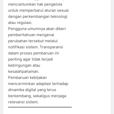
mencantumkan hak pengelola
untuk memperbarui aturan sesuai
dengan perkembangan teknologi
atau regulasi.
Pengguna umumnya akan diberi
pemberitahuan mengenai
perubahan tersebut melalui
notifikasi sistem. Transparansi
dalam proses pembaruan ini
penting agar tidak terjadi
kebingungan atau
kesalahpahaman.
Pembaruan kebijakan
mencerminkan adaptasi terhadap
dinamika digital yang terus
berkembang, sekaligus menjaga
relevansi sistem.