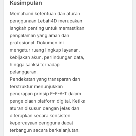
Kesimpulan
Memahami ketentuan dan aturan
penggunaan Lebah4D merupakan
langkah penting untuk memastikan
pengalaman yang aman dan
profesional. Dokumen ini
mengatur ruang lingkup layanan,
kebijakan akun, perlindungan data,
hingga sanksi terhadap
pelanggaran.
Pendekatan yang transparan dan
terstruktur menunjukkan
penerapan prinsip E-E-A-T dalam
pengelolaan platform digital. Ketika
aturan disusun dengan jelas dan
diterapkan secara konsisten,
kepercayaan pengguna dapat
terbangun secara berkelanjutan.