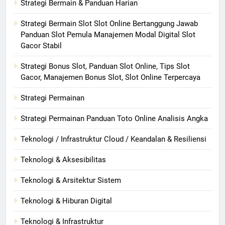
Strategi Bermain & Panduan Harian
Strategi Bermain Slot Slot Online Bertanggung Jawab
Panduan Slot Pemula Manajemen Modal Digital Slot
Gacor Stabil
Strategi Bonus Slot, Panduan Slot Online, Tips Slot
Gacor, Manajemen Bonus Slot, Slot Online Terpercaya
Strategi Permainan
Strategi Permainan Panduan Toto Online Analisis Angka
Teknologi / Infrastruktur Cloud / Keandalan & Resiliensi
Teknologi & Aksesibilitas
Teknologi & Arsitektur Sistem
Teknologi & Hiburan Digital
Teknologi & Infrastruktur