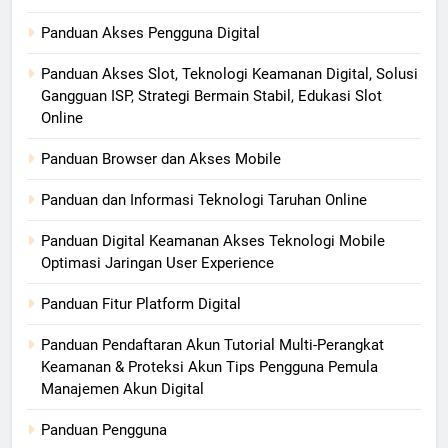
Panduan Akses Pengguna Digital
Panduan Akses Slot, Teknologi Keamanan Digital, Solusi
Gangguan ISP, Strategi Bermain Stabil, Edukasi Slot
Online
Panduan Browser dan Akses Mobile
Panduan dan Informasi Teknologi Taruhan Online
Panduan Digital Keamanan Akses Teknologi Mobile
Optimasi Jaringan User Experience
Panduan Fitur Platform Digital
Panduan Pendaftaran Akun Tutorial Multi-Perangkat
Keamanan & Proteksi Akun Tips Pengguna Pemula
Manajemen Akun Digital
Panduan Pengguna