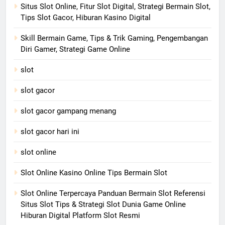
Situs Slot Online, Fitur Slot Digital, Strategi Bermain Slot,
Tips Slot Gacor, Hiburan Kasino Digital
Skill Bermain Game, Tips & Trik Gaming, Pengembangan
Diri Gamer, Strategi Game Online
slot
slot gacor
slot gacor gampang menang
slot gacor hari ini
slot online
Slot Online Kasino Online Tips Bermain Slot
Slot Online Terpercaya Panduan Bermain Slot Referensi
Situs Slot Tips & Strategi Slot Dunia Game Online
Hiburan Digital Platform Slot Resmi