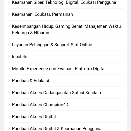
Keamanan Siber, Teknologi Digital, Edukasi Pengguna
Keamanan, Edukasi, Permainan
Keseimbangan Hidup, Gaming Sehat, Manajemen Waktu,
Keluarga & Hiburan
Layanan Pelanggan & Support Slot Online
lebah4d
Mobile Experience dan Evaluasi Platform Digital
Panduan & Edukasi
Panduan Akses Cadangan dan Solusi Kendala
Panduan Akses Champion4D
Panduan Akses Digital
Panduan Akses Digital & Keamanan Pengguna