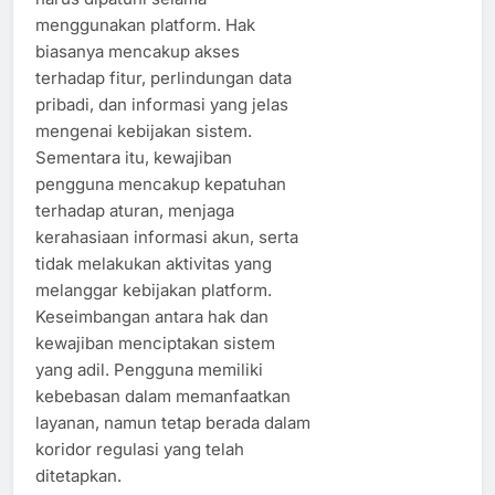
menggunakan platform. Hak
biasanya mencakup akses
terhadap fitur, perlindungan data
pribadi, dan informasi yang jelas
mengenai kebijakan sistem.
Sementara itu, kewajiban
pengguna mencakup kepatuhan
terhadap aturan, menjaga
kerahasiaan informasi akun, serta
tidak melakukan aktivitas yang
melanggar kebijakan platform.
Keseimbangan antara hak dan
kewajiban menciptakan sistem
yang adil. Pengguna memiliki
kebebasan dalam memanfaatkan
layanan, namun tetap berada dalam
koridor regulasi yang telah
ditetapkan.