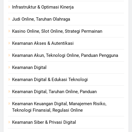
Infrastruktur & Optimasi Kinerja
Judi Online, Taruhan Olahraga
Kasino Online, Slot Online, Strategi Permainan
Keamanan Akses & Autentikasi
Keamanan Akun, Teknologi Online, Panduan Pengguna
Keamanan Digital
Keamanan Digital & Edukasi Teknologi
Keamanan Digital, Taruhan Online, Panduan
Keamanan Keuangan Digital, Manajemen Risiko,
Teknologi Finansial, Regulasi Online
Keamanan Siber & Privasi Digital