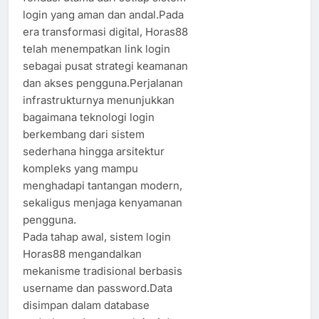
login yang aman dan andal.Pada
era transformasi digital, Horas88
telah menempatkan link login
sebagai pusat strategi keamanan
dan akses pengguna.Perjalanan
infrastrukturnya menunjukkan
bagaimana teknologi login
berkembang dari sistem
sederhana hingga arsitektur
kompleks yang mampu
menghadapi tantangan modern,
sekaligus menjaga kenyamanan
pengguna.
Pada tahap awal, sistem login
Horas88 mengandalkan
mekanisme tradisional berbasis
username dan password.Data
disimpan dalam database