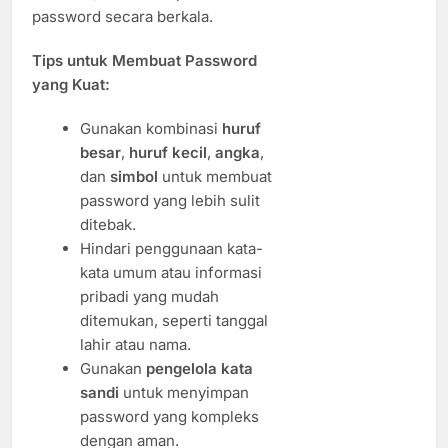
password secara berkala.
Tips untuk Membuat Password
yang Kuat:
Gunakan kombinasi
huruf
besar
,
huruf kecil
,
angka
,
dan
simbol
untuk membuat
password yang lebih sulit
ditebak.
Hindari penggunaan kata-
kata umum atau informasi
pribadi yang mudah
ditemukan, seperti tanggal
lahir atau nama.
Gunakan
pengelola kata
sandi
untuk menyimpan
password yang kompleks
dengan aman.