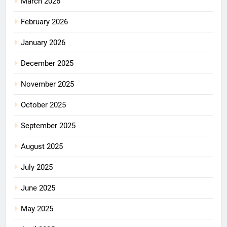
March 2026
February 2026
January 2026
December 2025
November 2025
October 2025
September 2025
August 2025
July 2025
June 2025
May 2025