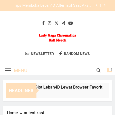
Skip
Slot Lebah4D dengan Sistem Akses Praktis dan
to
Responsif
content
Panduan Akses LAE138 Login untuk Pengguna
Lama dan Baru
Cara Mengakses Slot Lebah4D Lewat Browser
Favorit
Tips Membuka Lebah4D Alternatif Saat Akses
Utama Bermasalah
Lady Gaga
Dapatkan Koleksi Merchandise Resmi
Slot Lebah4D dengan Sistem Akses Praktis dan
NEWSLETTER
RANDOM NEWS
Responsif
Chromatica Ball
Dari Konser Lady Gaga Chromatica Ball
Panduan Akses LAE138 Login untuk Pengguna
Hanya Di Situs Ini.
Lama dan Baru
Merch
MENU
ra Mengakses Slot Lebah4D Lewat Browser Favorit
Tip
HEADLINES
Months Ago
3 Mo
Home
autentikasi