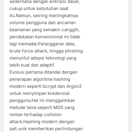
sederhana dengan enkripsi dasar,
cukup untuk kebutuhan saat
itu.Namun, seiring meningkatnya
volume pengguna dan ancaman
keamanan yang semakin canggih,
pendekatan konvensional ini tidak
lagi memadai.Pelanggaran data,
brute force attack, hingga phishing
menuntut adopsi teknologi yang
lebih kuat dan adaptif.
Evolusi pertama ditandai dengan
penerapan algoritma hashing
modern seperti bcrypt dan Argon2
untuk menyimpan kredensial
pengguna.Hal ini menggantikan
metode lama seperti MD5 yang
rentan terhadap collision
attack.Hashing modern dengan
salt unik memberikan perlindungan