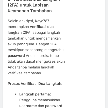
(2FA) untuk Lapisan
Keamanan Tambahan
Selain enkripsi, Kaya787
menerapkan
verifikasi dua
langkah
(2FA) sebagai langkah
tambahan untuk mengamankan
akun pengguna. Dengan 2FA,
meskipun seseorang mengetahui
password
Anda, mereka tetap
tidak akan dapat mengakses akun
Anda tanpa melalui langkah
verifikasi tambahan.
Proses Verifikasi Dua Langkah:
Langkah pertama:
Pengguna memasukkan
username
dan
password