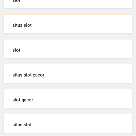
slot
situs slot
slot
situs slot gacor
slot gacor
situs slot