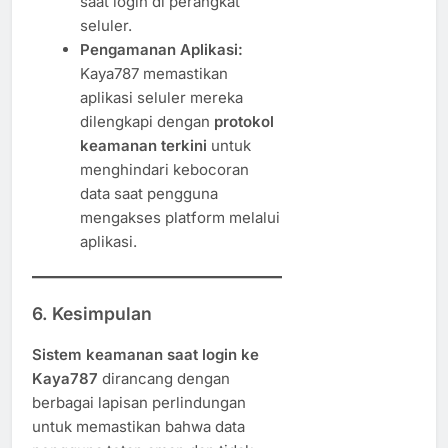
saat login di perangkat
seluler.
Pengamanan Aplikasi:
Kaya787 memastikan
aplikasi seluler mereka
dilengkapi dengan
protokol
keamanan terkini
untuk
menghindari kebocoran
data saat pengguna
mengakses platform melalui
aplikasi.
6.
Kesimpulan
Sistem keamanan saat login ke
Kaya787
dirancang dengan
berbagai lapisan perlindungan
untuk memastikan bahwa data