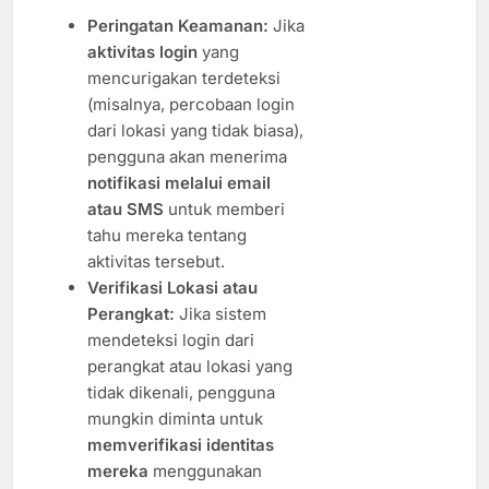
Peringatan Keamanan:
Jika
aktivitas login
yang
mencurigakan terdeteksi
(misalnya, percobaan login
dari lokasi yang tidak biasa),
pengguna akan menerima
notifikasi melalui email
atau SMS
untuk memberi
tahu mereka tentang
aktivitas tersebut.
Verifikasi Lokasi atau
Perangkat:
Jika sistem
mendeteksi login dari
perangkat atau lokasi yang
tidak dikenali, pengguna
mungkin diminta untuk
memverifikasi identitas
mereka
menggunakan