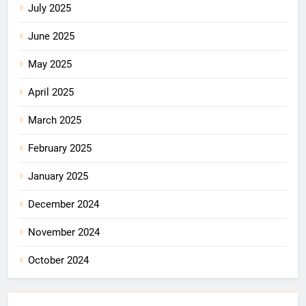
July 2025
June 2025
May 2025
April 2025
March 2025
February 2025
January 2025
December 2024
November 2024
October 2024