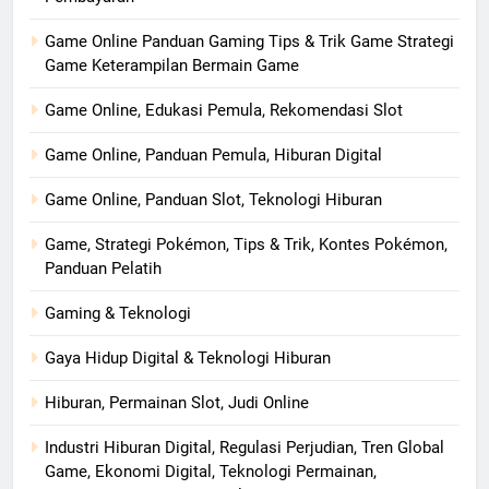
Game Online Panduan Gaming Tips & Trik Game Strategi
Game Keterampilan Bermain Game
Game Online, Edukasi Pemula, Rekomendasi Slot
Game Online, Panduan Pemula, Hiburan Digital
Game Online, Panduan Slot, Teknologi Hiburan
Game, Strategi Pokémon, Tips & Trik, Kontes Pokémon,
Panduan Pelatih
Gaming & Teknologi
Gaya Hidup Digital & Teknologi Hiburan
Hiburan, Permainan Slot, Judi Online
Industri Hiburan Digital, Regulasi Perjudian, Tren Global
Game, Ekonomi Digital, Teknologi Permainan,