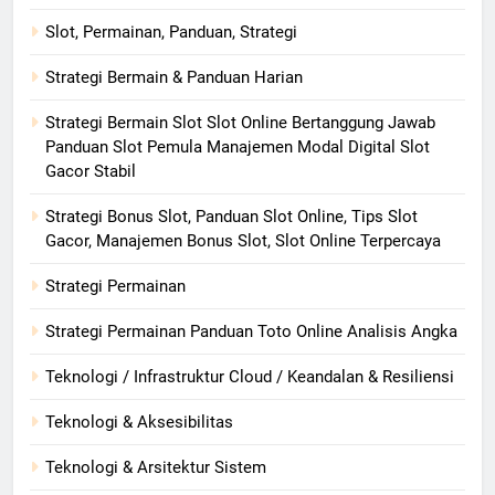
Slot, Permainan, Panduan, Strategi
Strategi Bermain & Panduan Harian
Strategi Bermain Slot Slot Online Bertanggung Jawab
Panduan Slot Pemula Manajemen Modal Digital Slot
Gacor Stabil
Strategi Bonus Slot, Panduan Slot Online, Tips Slot
Gacor, Manajemen Bonus Slot, Slot Online Terpercaya
Strategi Permainan
Strategi Permainan Panduan Toto Online Analisis Angka
Teknologi / Infrastruktur Cloud / Keandalan & Resiliensi
Teknologi & Aksesibilitas
Teknologi & Arsitektur Sistem