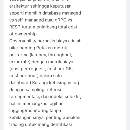
arsitektur sehingga keputusan
seperti memilih database managed
vs self-managed atau gRPC vs
REST turut menimbang total cost
of ownership.
Observability berbasis biaya adalah
pilar penting.Petakan metrik
performa (latency, throughput,
error rate) dengan metrik biaya
(cost per request, cost per GB,
cost per hour) dalam satu
dashboard.Kurangi kebisingan log
dengan sampling, retensi
tersegmentasi, dan indeks selektif;
hal ini memangkas tagihan
logging/monitoring tanpa
kehilangan sinyal penting.Gunakan
tracing untuk mengidentifikasi