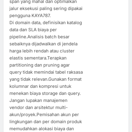
span yang mahal dan optimalkan
jalur eksekusi paling sering dipakai
pengguna KAYA787.
Di domain data, definisikan katalog
data dan SLA biaya per
pipeline.Analisis batch besar
sebaiknya dijadwalkan di jendela
harga lebih rendah atau cluster
elastis sementara.Terapkan
partitioning dan pruning agar
query tidak memindai tabel raksasa
yang tidak relevan.Gunakan format
kolumnar dan kompresi untuk
menekan biaya storage dan query.
Jangan lupakan manajemen
vendor dan arsitektur multi-
akun/proyek.Pemisahan akun per
lingkungan dan per domain produk
memudahkan alokasi biaya dan