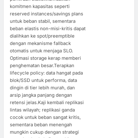
komitmen kapasitas seperti
reserved instances/savings plans
untuk beban stabil, sementara
beban elastis non-misi-kritis dapat
dialihkan ke spot/preemptible
dengan mekanisme fallback
otomatis untuk menjaga SLO.
Optimasi storage kerap memberi
penghematan besar.Terapkan
lifecycle policy: data hangat pada
blok/SSD untuk performa, data
dingin di tier lebih murah, dan
arsip jangka panjang dengan
retensi jelas.Kaji kembali replikasi
lintas wilayah; replikasi ganda
cocok untuk beban sangat kritis,
sementara beban menengah
mungkin cukup dengan strategi