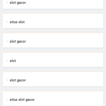
slot gacor
situs slot
slot gacor
slot
slot gacor
situs slot gacor