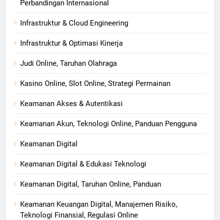
Perbandingan Internasional
Infrastruktur & Cloud Engineering
Infrastruktur & Optimasi Kinerja
Judi Online, Taruhan Olahraga
Kasino Online, Slot Online, Strategi Permainan
Keamanan Akses & Autentikasi
Keamanan Akun, Teknologi Online, Panduan Pengguna
Keamanan Digital
Keamanan Digital & Edukasi Teknologi
Keamanan Digital, Taruhan Online, Panduan
Keamanan Keuangan Digital, Manajemen Risiko,
Teknologi Finansial, Regulasi Online