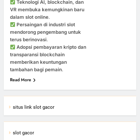
Teknologi AI, blockchain, dan
VR membuka kemungkinan baru
dalam slot online
.
Persaingan di industri slot
mendorong pengembang untuk
terus berinovasi
.
Adopsi pembayaran kripto dan
transparansi blockchain
memberikan keuntungan
tambahan bagi pemain
.
Read More
situs link slot gacor
slot gacor