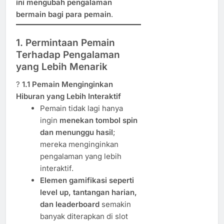
ini mengubah pengalaman
bermain bagi para pemain
.
1. Permintaan Pemain
Terhadap Pengalaman
yang Lebih Menarik
?
1.1 Pemain Menginginkan
Hiburan yang Lebih Interaktif
Pemain tidak lagi hanya
ingin
menekan tombol spin
dan menunggu hasil
;
mereka menginginkan
pengalaman yang lebih
interaktif.
Elemen gamifikasi seperti
level up, tantangan harian,
dan leaderboard
semakin
banyak diterapkan di slot