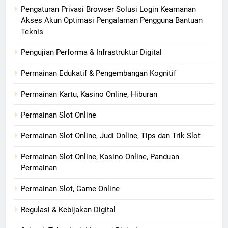
Pengaturan Privasi Browser Solusi Login Keamanan
Akses Akun Optimasi Pengalaman Pengguna Bantuan
Teknis
Pengujian Performa & Infrastruktur Digital
Permainan Edukatif & Pengembangan Kognitif
Permainan Kartu, Kasino Online, Hiburan
Permainan Slot Online
Permainan Slot Online, Judi Online, Tips dan Trik Slot
Permainan Slot Online, Kasino Online, Panduan
Permainan
Permainan Slot, Game Online
Regulasi & Kebijakan Digital