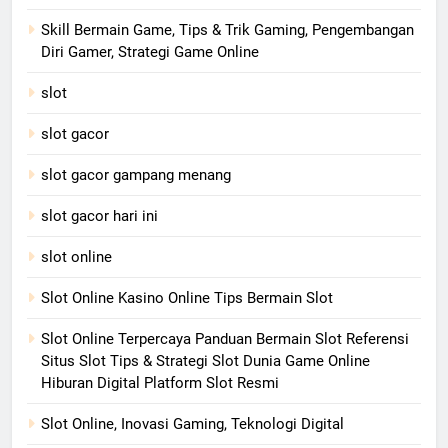
Skill Bermain Game, Tips & Trik Gaming, Pengembangan
Diri Gamer, Strategi Game Online
slot
slot gacor
slot gacor gampang menang
slot gacor hari ini
slot online
Slot Online Kasino Online Tips Bermain Slot
Slot Online Terpercaya Panduan Bermain Slot Referensi
Situs Slot Tips & Strategi Slot Dunia Game Online
Hiburan Digital Platform Slot Resmi
Slot Online, Inovasi Gaming, Teknologi Digital