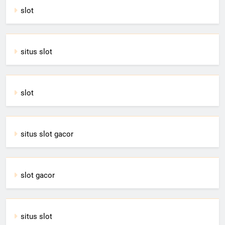
slot
situs slot
slot
situs slot gacor
slot gacor
situs slot