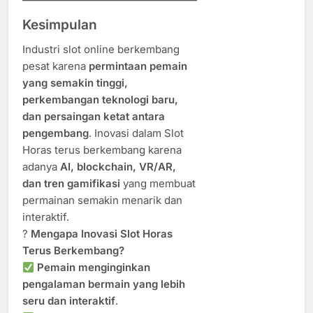
Kesimpulan
Industri slot online berkembang
pesat karena
permintaan pemain
yang semakin tinggi,
perkembangan teknologi baru,
dan persaingan ketat antara
pengembang
. Inovasi dalam Slot
Horas terus berkembang karena
adanya
AI, blockchain, VR/AR,
dan tren gamifikasi
yang membuat
permainan semakin menarik dan
interaktif.
?
Mengapa Inovasi Slot Horas
Terus Berkembang?
Pemain menginginkan
pengalaman bermain yang lebih
seru dan interaktif
.