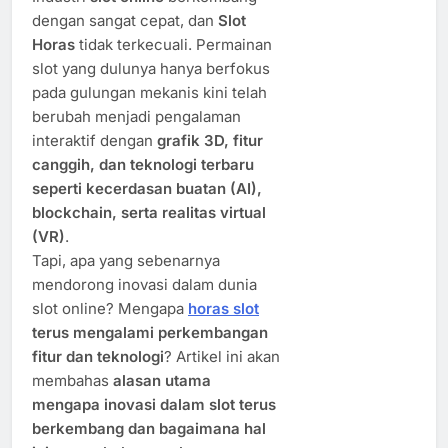
dengan sangat cepat, dan
Slot
Horas
tidak terkecuali. Permainan
slot yang dulunya hanya berfokus
pada gulungan mekanis kini telah
berubah menjadi pengalaman
interaktif dengan
grafik 3D, fitur
canggih, dan teknologi terbaru
seperti kecerdasan buatan (AI),
blockchain, serta realitas virtual
(VR)
.
Tapi, apa yang sebenarnya
mendorong inovasi dalam dunia
slot online? Mengapa
horas slot
terus mengalami perkembangan
fitur dan teknologi
? Artikel ini akan
membahas
alasan utama
mengapa inovasi dalam slot terus
berkembang dan bagaimana hal