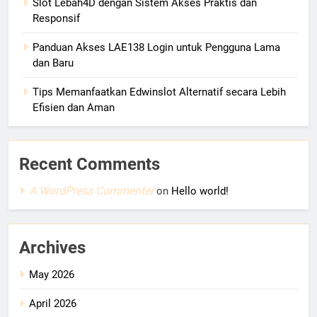
Slot Lebah4D dengan Sistem Akses Praktis dan
Responsif
Panduan Akses LAE138 Login untuk Pengguna Lama
dan Baru
Tips Memanfaatkan Edwinslot Alternatif secara Lebih
Efisien dan Aman
Recent Comments
A WordPress Commenter
on
Hello world!
Archives
May 2026
April 2026