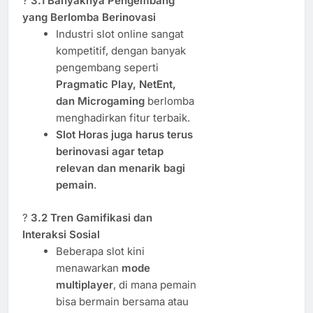
?
3.1 Banyaknya Pengembang
yang Berlomba Berinovasi
Industri slot online sangat
kompetitif, dengan banyak
pengembang seperti
Pragmatic Play, NetEnt,
dan Microgaming
berlomba
menghadirkan fitur terbaik.
Slot Horas juga harus terus
berinovasi agar tetap
relevan dan menarik bagi
pemain
.
?
3.2 Tren Gamifikasi dan
Interaksi Sosial
Beberapa slot kini
menawarkan
mode
multiplayer
, di mana pemain
bisa bermain bersama atau