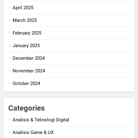
April 2025
March 2025
February 2025
January 2025
December 2024
November 2024
October 2024
Categories
Analisis & Teknologi Digital
Analisis Game & UX