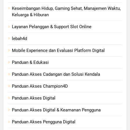
Keseimbangan Hidup, Gaming Sehat, Manajemen Waktu,
Keluarga & Hiburan
Layanan Pelanggan & Support Slot Online
lebah4d
Mobile Experience dan Evaluasi Platform Digital
Panduan & Edukasi
Panduan Akses Cadangan dan Solusi Kendala
Panduan Akses Champion4D
Panduan Akses Digital
Panduan Akses Digital & Keamanan Pengguna
Panduan Akses Pengguna Digital