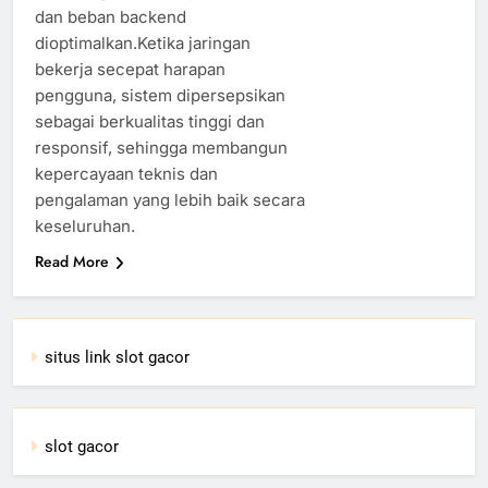
dan beban backend
dioptimalkan.Ketika jaringan
bekerja secepat harapan
pengguna, sistem dipersepsikan
sebagai berkualitas tinggi dan
responsif, sehingga membangun
kepercayaan teknis dan
pengalaman yang lebih baik secara
keseluruhan.
Read More
situs link slot gacor
slot gacor