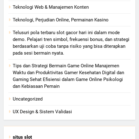
Teknologi Web & Manajemen Konten
Teknologi, Perjudian Online, Permainan Kasino
Telusuri pola terbaru slot gacor hari ini dalam mode
demo. Pelajari tren simbol, frekuensi bonus, dan strategi
berdasarkan uji coba tanpa risiko yang bisa diterapkan
pada sesi bermain nyata.
Tips dan Strategi Bermain Game Online Manajemen
Waktu dan Produktivitas Gamer Kesehatan Digital dan
Gaming Sehat Efisiensi dalam Game Online Psikologi
dan Kebiasaan Pemain
Uncategorized
UX Design & Sistem Validasi
situs slot