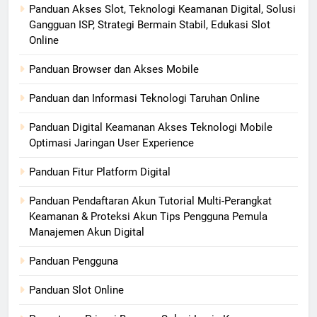
Panduan Akses Slot, Teknologi Keamanan Digital, Solusi
Gangguan ISP, Strategi Bermain Stabil, Edukasi Slot
Online
Panduan Browser dan Akses Mobile
Panduan dan Informasi Teknologi Taruhan Online
Panduan Digital Keamanan Akses Teknologi Mobile
Optimasi Jaringan User Experience
Panduan Fitur Platform Digital
Panduan Pendaftaran Akun Tutorial Multi-Perangkat
Keamanan & Proteksi Akun Tips Pengguna Pemula
Manajemen Akun Digital
Panduan Pengguna
Panduan Slot Online