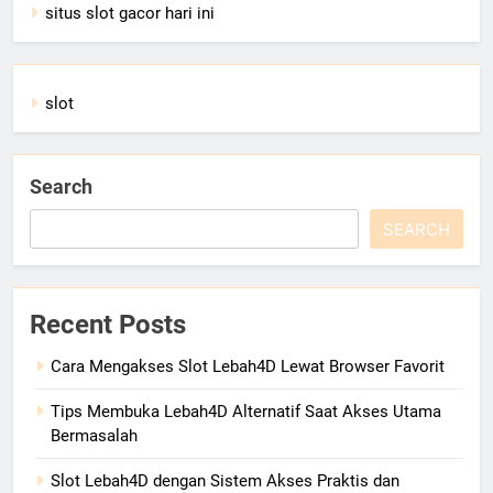
situs slot gacor hari ini
slot
Search
SEARCH
Recent Posts
Cara Mengakses Slot Lebah4D Lewat Browser Favorit
Tips Membuka Lebah4D Alternatif Saat Akses Utama
Bermasalah
Slot Lebah4D dengan Sistem Akses Praktis dan