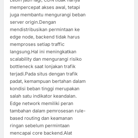
mempercepat akses awal, tetapi
juga membantu mengurangi beban
server origin.Dengan
mendistribusikan permintaan ke
edge node, backend tidak harus
memproses setiap traffic
langsung.Hal ini meningkatkan
scalability dan mengurangi risiko
bottleneck saat lonjakan trafik
terjadi.Pada situs dengan trafik
padat, kemampuan bertahan dalam
kondisi beban tinggi merupakan
salah satu indikator keandalan.
Edge network memiliki peran
tambahan dalam pemrosesan rule-
based routing dan keamanan
ringan sebelum permintaan
mencapai core backend.Alat