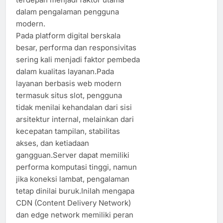
dalam pengalaman pengguna
modern.
Pada platform digital berskala
besar, performa dan responsivitas
sering kali menjadi faktor pembeda
dalam kualitas layanan.Pada
layanan berbasis web modern
termasuk situs slot, pengguna
tidak menilai kehandalan dari sisi
arsitektur internal, melainkan dari
kecepatan tampilan, stabilitas
akses, dan ketiadaan
gangguan.Server dapat memiliki
performa komputasi tinggi, namun
jika koneksi lambat, pengalaman
tetap dinilai buruk.Inilah mengapa
CDN (Content Delivery Network)
dan edge network memiliki peran