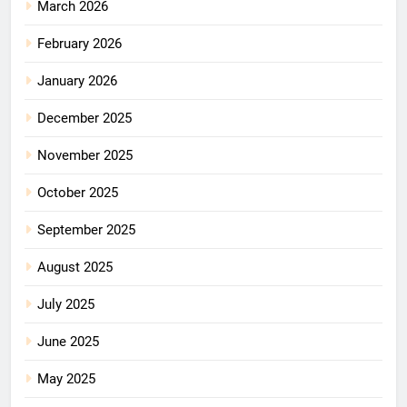
March 2026
February 2026
January 2026
December 2025
November 2025
October 2025
September 2025
August 2025
July 2025
June 2025
May 2025