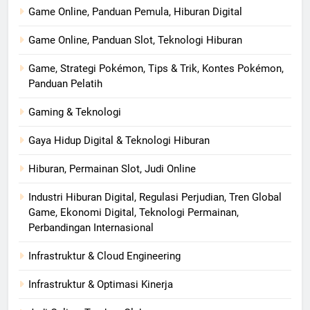
Game Online, Panduan Pemula, Hiburan Digital
Game Online, Panduan Slot, Teknologi Hiburan
Game, Strategi Pokémon, Tips & Trik, Kontes Pokémon,
Panduan Pelatih
Gaming & Teknologi
Gaya Hidup Digital & Teknologi Hiburan
Hiburan, Permainan Slot, Judi Online
Industri Hiburan Digital, Regulasi Perjudian, Tren Global
Game, Ekonomi Digital, Teknologi Permainan,
Perbandingan Internasional
Infrastruktur & Cloud Engineering
Infrastruktur & Optimasi Kinerja