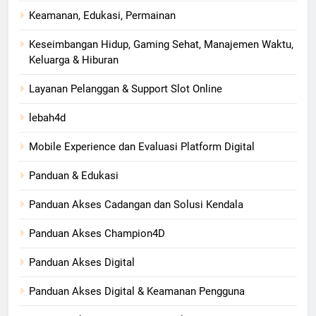
Keamanan, Edukasi, Permainan
Keseimbangan Hidup, Gaming Sehat, Manajemen Waktu,
Keluarga & Hiburan
Layanan Pelanggan & Support Slot Online
lebah4d
Mobile Experience dan Evaluasi Platform Digital
Panduan & Edukasi
Panduan Akses Cadangan dan Solusi Kendala
Panduan Akses Champion4D
Panduan Akses Digital
Panduan Akses Digital & Keamanan Pengguna