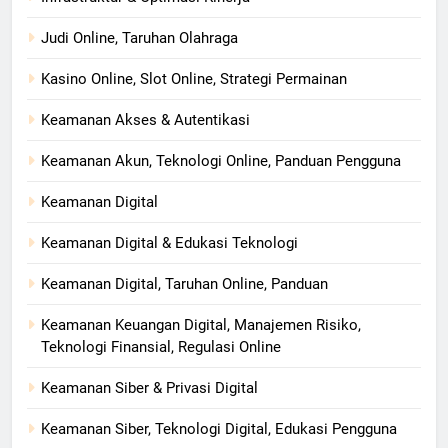
Judi Online, Taruhan Olahraga
Kasino Online, Slot Online, Strategi Permainan
Keamanan Akses & Autentikasi
Keamanan Akun, Teknologi Online, Panduan Pengguna
Keamanan Digital
Keamanan Digital & Edukasi Teknologi
Keamanan Digital, Taruhan Online, Panduan
Keamanan Keuangan Digital, Manajemen Risiko,
Teknologi Finansial, Regulasi Online
Keamanan Siber & Privasi Digital
Keamanan Siber, Teknologi Digital, Edukasi Pengguna