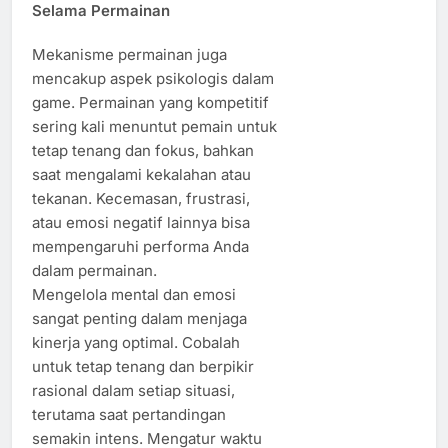
Selama Permainan
Mekanisme permainan juga
mencakup aspek psikologis dalam
game. Permainan yang kompetitif
sering kali menuntut pemain untuk
tetap tenang dan fokus, bahkan
saat mengalami kekalahan atau
tekanan. Kecemasan, frustrasi,
atau emosi negatif lainnya bisa
mempengaruhi performa Anda
dalam permainan.
Mengelola mental dan emosi
sangat penting dalam menjaga
kinerja yang optimal. Cobalah
untuk tetap tenang dan berpikir
rasional dalam setiap situasi,
terutama saat pertandingan
semakin intens. Mengatur waktu