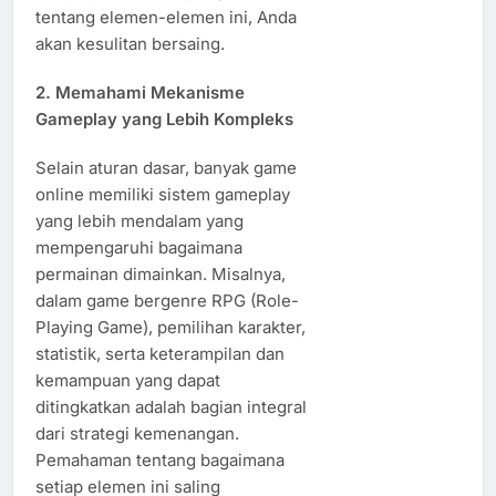
tentang elemen-elemen ini, Anda
akan kesulitan bersaing.
2. Memahami Mekanisme
Gameplay yang Lebih Kompleks
Selain aturan dasar, banyak game
online memiliki sistem gameplay
yang lebih mendalam yang
mempengaruhi bagaimana
permainan dimainkan. Misalnya,
dalam game bergenre RPG (Role-
Playing Game), pemilihan karakter,
statistik, serta keterampilan dan
kemampuan yang dapat
ditingkatkan adalah bagian integral
dari strategi kemenangan.
Pemahaman tentang bagaimana
setiap elemen ini saling