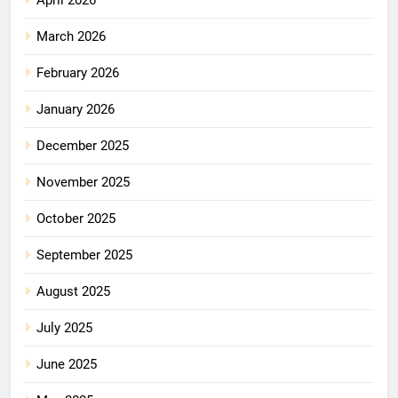
March 2026
February 2026
January 2026
December 2025
November 2025
October 2025
September 2025
August 2025
July 2025
June 2025