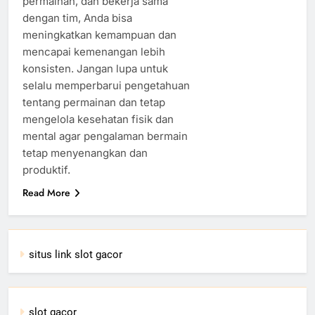
permainan, dan bekerja sama
dengan tim, Anda bisa
meningkatkan kemampuan dan
mencapai kemenangan lebih
konsisten. Jangan lupa untuk
selalu memperbarui pengetahuan
tentang permainan dan tetap
mengelola kesehatan fisik dan
mental agar pengalaman bermain
tetap menyenangkan dan
produktif.
Read More
situs link slot gacor
slot gacor