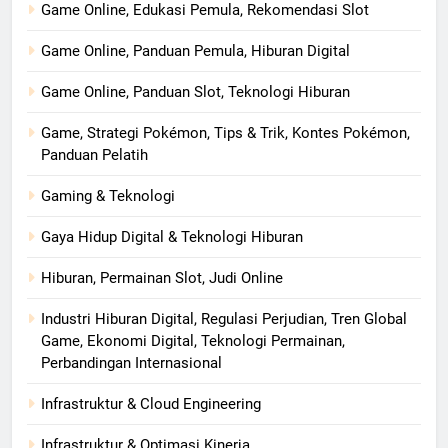
Game Online, Edukasi Pemula, Rekomendasi Slot
Game Online, Panduan Pemula, Hiburan Digital
Game Online, Panduan Slot, Teknologi Hiburan
Game, Strategi Pokémon, Tips & Trik, Kontes Pokémon,
Panduan Pelatih
Gaming & Teknologi
Gaya Hidup Digital & Teknologi Hiburan
Hiburan, Permainan Slot, Judi Online
Industri Hiburan Digital, Regulasi Perjudian, Tren Global
Game, Ekonomi Digital, Teknologi Permainan,
Perbandingan Internasional
Infrastruktur & Cloud Engineering
Infrastruktur & Optimasi Kinerja