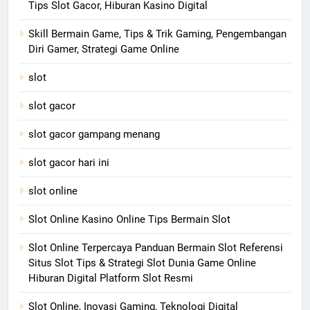
Tips Slot Gacor, Hiburan Kasino Digital
Skill Bermain Game, Tips & Trik Gaming, Pengembangan
Diri Gamer, Strategi Game Online
slot
slot gacor
slot gacor gampang menang
slot gacor hari ini
slot online
Slot Online Kasino Online Tips Bermain Slot
Slot Online Terpercaya Panduan Bermain Slot Referensi
Situs Slot Tips & Strategi Slot Dunia Game Online
Hiburan Digital Platform Slot Resmi
Slot Online, Inovasi Gaming, Teknologi Digital