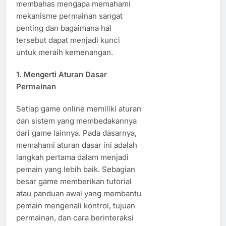
membahas mengapa memahami
mekanisme permainan sangat
penting dan bagaimana hal
tersebut dapat menjadi kunci
untuk meraih kemenangan.
1. Mengerti Aturan Dasar
Permainan
Setiap game online memiliki aturan
dan sistem yang membedakannya
dari game lainnya. Pada dasarnya,
memahami aturan dasar ini adalah
langkah pertama dalam menjadi
pemain yang lebih baik. Sebagian
besar game memberikan tutorial
atau panduan awal yang membantu
pemain mengenali kontrol, tujuan
permainan, dan cara berinteraksi