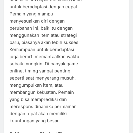
untuk beradaptasi dengan cepat.
Pemain yang mampu
menyesuaikan diri dengan
perubahan ini, baik itu dengan
menggunakan item atau strategi
baru, biasanya akan lebih sukses.
Kemampuan untuk beradaptasi
juga berarti memanfaatkan waktu
sebaik mungkin. Di banyak game
online, timing sangat penting,
seperti saat menyerang musuh,
mengumpulkan item, atau
membangun kekuatan. Pemain
yang bisa memprediksi dan
merespons dinamika permainan
dengan tepat akan memiliki
keuntungan yang besar.