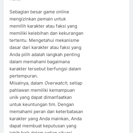
Sebagian besar game online
mengizinkan pemain untuk
memilih karakter atau faksi yang
memiliki kelebihan dan kekurangan
tertentu. Mengetahui mekanisme
dasar dari karakter atau faksi yang
Anda pilih adalah langkah penting
dalam memahami bagaimana
karakter tersebut berfungsi dalam
pertempuran.
Misalnya, dalam
Overwatch
, setiap
pahlawan memiliki kemampuan
unik yang dapat dimanfaatkan
untuk keuntungan tim. Dengan
memahami peran dan keterbatasan
karakter yang Anda mainkan, Anda
dapat membuat keputusan yang
lebih baik dalam setiap situasi.