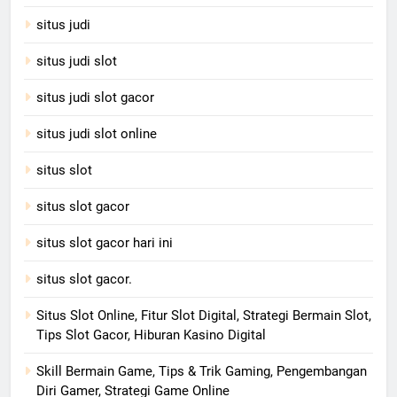
situs judi
situs judi slot
situs judi slot gacor
situs judi slot online
situs slot
situs slot gacor
situs slot gacor hari ini
situs slot gacor.
Situs Slot Online, Fitur Slot Digital, Strategi Bermain Slot,
Tips Slot Gacor, Hiburan Kasino Digital
Skill Bermain Game, Tips & Trik Gaming, Pengembangan
Diri Gamer, Strategi Game Online