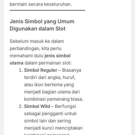
bermain secara keseluruhan.
Jenis Simbol yang Umum
Digunakan dalam Slot
Sebelum masuk ke dalam
perbandingan, kita perlu
memahami dulu
jenis simbol
utama
dalam permainan slot:
Simbol Reguler
– Biasanya
terdiri dari angka, huruf,
atau ikon bertema yang
menjadi bagian utama dari
kombinasi pemenang biasa.
Simbol Wild
– Berfungsi
sebagai pengganti untuk
simbol lain dan sering
menjadi kunci menciptakan