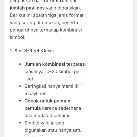
dilepaskan dari
format reel
dan
jumlah paylines
yang digunakan.
Berikut ini adalah tiga jenis format
yang sering ditemukan, beserta
pengaruhnya terhadap kombinasi
simbol:
1.
Slot 3-Reel Klasik
Jumlah kombinasi terbatas
,
biasanya 10–20 simbol per
reel.
Seringkali hanya memiliki 1–
5 paylines.
Cocok untuk pemain
pemula
karena sederhana
dan mudah dipahami.
Simbol wild jarang
digunakan atau hanya satu