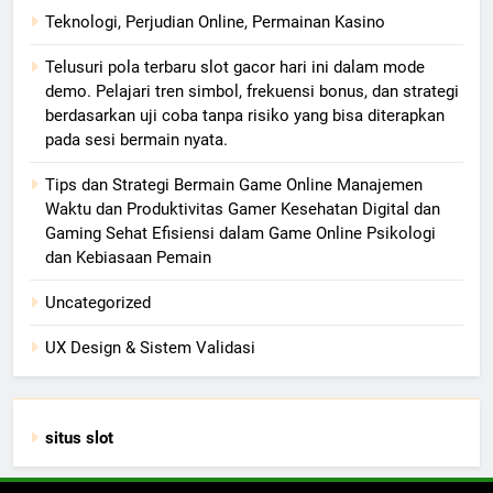
Teknologi, Perjudian Online, Permainan Kasino
Telusuri pola terbaru slot gacor hari ini dalam mode
demo. Pelajari tren simbol, frekuensi bonus, dan strategi
berdasarkan uji coba tanpa risiko yang bisa diterapkan
pada sesi bermain nyata.
Tips dan Strategi Bermain Game Online Manajemen
Waktu dan Produktivitas Gamer Kesehatan Digital dan
Gaming Sehat Efisiensi dalam Game Online Psikologi
dan Kebiasaan Pemain
Uncategorized
UX Design & Sistem Validasi
situs slot