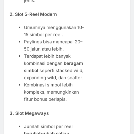
jenis.
2.
Slot 5-Reel Modern
Umumnya menggunakan 10–
15 simbol per reel.
Paylines bisa mencapai 20–
50 jalur, atau lebih.
Terdapat lebih banyak
kombinasi dengan
beragam
simbol
seperti stacked wild,
expanding wild, dan scatter.
Kombinasi simbol lebih
kompleks, memungkinkan
fitur bonus berlapis.
3.
Slot Megaways
Jumlah simbol per reel
berubah-ubah setiap