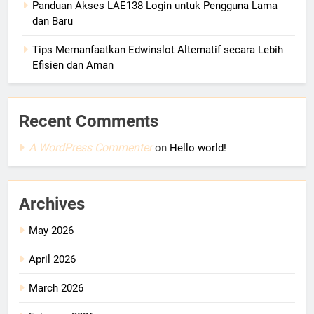
Panduan Akses LAE138 Login untuk Pengguna Lama
dan Baru
Tips Memanfaatkan Edwinslot Alternatif secara Lebih
Efisien dan Aman
Recent Comments
A WordPress Commenter
on
Hello world!
Archives
May 2026
April 2026
March 2026