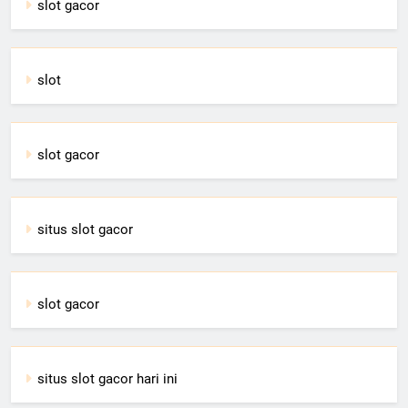
slot gacor
slot
slot gacor
situs slot gacor
slot gacor
situs slot gacor hari ini