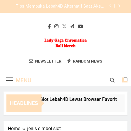
Skip
Slot Lebah4D dengan Sistem Akses Praktis dan
to
Responsif
content
Panduan Akses LAE138 Login untuk Pengguna
Lama dan Baru
Cara Mengakses Slot Lebah4D Lewat Browser
Favorit
Tips Membuka Lebah4D Alternatif Saat Akses
Utama Bermasalah
Lady Gaga
Dapatkan Koleksi Merchandise Resmi
Slot Lebah4D dengan Sistem Akses Praktis dan
NEWSLETTER
RANDOM NEWS
Responsif
Chromatica Ball
Dari Konser Lady Gaga Chromatica Ball
Panduan Akses LAE138 Login untuk Pengguna
Hanya Di Situs Ini.
Lama dan Baru
Merch
MENU
ra Mengakses Slot Lebah4D Lewat Browser Favorit
Tip
HEADLINES
Months Ago
3 Mo
Home
jenis simbol slot