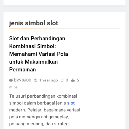
jenis simbol slot
Slot dan Perbandingan
Kombinasi Simbol:
Memahami Variasi Pola
untuk Maksimalkan
Permainan
b998d00
1 year ago
0
5
mins
Telusuri perbandingan kombinasi
simbol dalam berbagai jenis
slot
modern. Pelajari bagaimana variasi
pola memengaruhi gameplay,
peluang menang, dan strategi