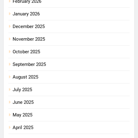
February 2026
January 2026
December 2025
November 2025
October 2025
September 2025
August 2025
July 2025
June 2025
May 2025
April 2025