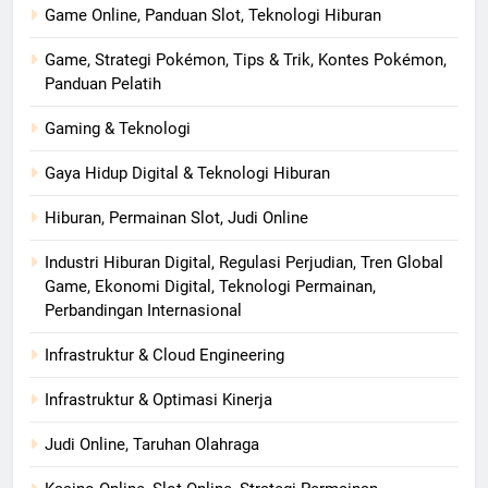
Game Online, Panduan Slot, Teknologi Hiburan
Game, Strategi Pokémon, Tips & Trik, Kontes Pokémon,
Panduan Pelatih
Gaming & Teknologi
Gaya Hidup Digital & Teknologi Hiburan
Hiburan, Permainan Slot, Judi Online
Industri Hiburan Digital, Regulasi Perjudian, Tren Global
Game, Ekonomi Digital, Teknologi Permainan,
Perbandingan Internasional
Infrastruktur & Cloud Engineering
Infrastruktur & Optimasi Kinerja
Judi Online, Taruhan Olahraga