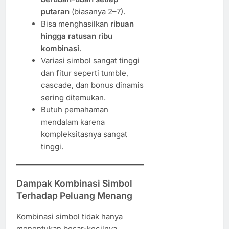
putaran
(biasanya 2–7).
Bisa menghasilkan
ribuan
hingga ratusan ribu
kombinasi
.
Variasi simbol sangat tinggi
dan fitur seperti tumble,
cascade, dan bonus dinamis
sering ditemukan.
Butuh pemahaman
mendalam karena
kompleksitasnya sangat
tinggi.
Dampak Kombinasi Simbol
Terhadap Peluang Menang
Kombinasi simbol tidak hanya
menentukan besar-kecilnya