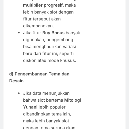
multiplier progresif
, maka
lebih banyak slot dengan
fitur tersebut akan
dikembangkan.
Jika fitur
Buy Bonus
banyak
digunakan, pengembang
bisa menghadirkan variasi
baru dari fitur ini, seperti
diskon atau mode khusus.
d) Pengembangan Tema dan
Desain
Jika data menunjukkan
bahwa slot bertema
Mitologi
Yunani
lebih populer
dibandingkan tema lain,
maka lebih banyak slot
dengan tema serupa akan