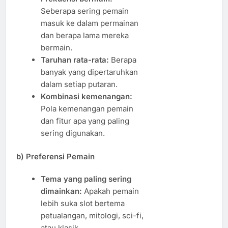
Seberapa sering pemain
masuk ke dalam permainan
dan berapa lama mereka
bermain.
Taruhan rata-rata:
Berapa
banyak yang dipertaruhkan
dalam setiap putaran.
Kombinasi kemenangan:
Pola kemenangan pemain
dan fitur apa yang paling
sering digunakan.
b) Preferensi Pemain
Tema yang paling sering
dimainkan:
Apakah pemain
lebih suka slot bertema
petualangan, mitologi, sci-fi,
atau klasik.