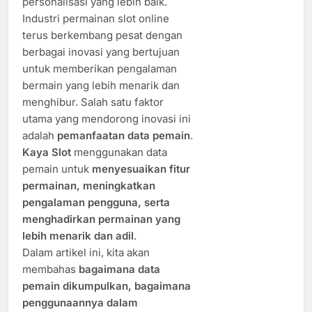
personalisasi yang lebih baik.
Industri permainan slot online
terus berkembang pesat dengan
berbagai inovasi yang bertujuan
untuk memberikan pengalaman
bermain yang lebih menarik dan
menghibur. Salah satu faktor
utama yang mendorong inovasi ini
adalah
pemanfaatan data pemain
.
Kaya Slot
menggunakan data
pemain untuk
menyesuaikan fitur
permainan, meningkatkan
pengalaman pengguna, serta
menghadirkan permainan yang
lebih menarik dan adil
.
Dalam artikel ini, kita akan
membahas
bagaimana data
pemain dikumpulkan, bagaimana
penggunaannya dalam