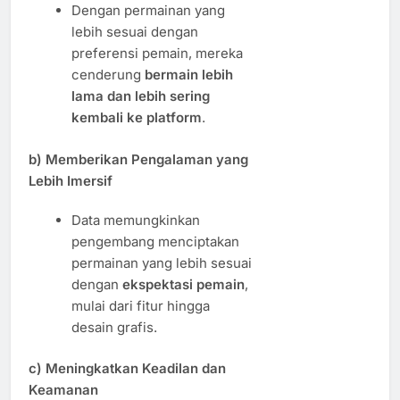
Dengan permainan yang
lebih sesuai dengan
preferensi pemain, mereka
cenderung
bermain lebih
lama dan lebih sering
kembali ke platform
.
b) Memberikan Pengalaman yang
Lebih Imersif
Data memungkinkan
pengembang menciptakan
permainan yang lebih sesuai
dengan
ekspektasi pemain
,
mulai dari fitur hingga
desain grafis.
c) Meningkatkan Keadilan dan
Keamanan