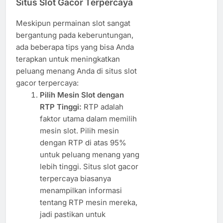
Situs Slot Gacor Terpercaya
Meskipun permainan slot sangat
bergantung pada keberuntungan,
ada beberapa tips yang bisa Anda
terapkan untuk meningkatkan
peluang menang Anda di situs slot
gacor terpercaya:
Pilih Mesin Slot dengan
RTP Tinggi:
RTP adalah
faktor utama dalam memilih
mesin slot. Pilih mesin
dengan RTP di atas 95%
untuk peluang menang yang
lebih tinggi. Situs slot gacor
terpercaya biasanya
menampilkan informasi
tentang RTP mesin mereka,
jadi pastikan untuk