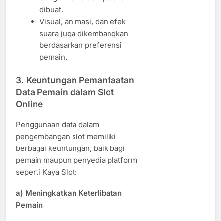
dibuat.
Visual, animasi, dan efek
suara juga dikembangkan
berdasarkan preferensi
pemain.
3.
Keuntungan Pemanfaatan
Data Pemain dalam Slot
Online
Penggunaan data dalam
pengembangan slot memiliki
berbagai keuntungan, baik bagi
pemain maupun penyedia platform
seperti Kaya Slot:
a) Meningkatkan Keterlibatan
Pemain