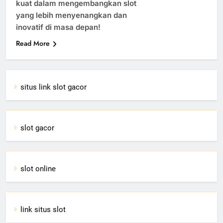
kuat dalam mengembangkan slot
yang lebih menyenangkan dan
inovatif di masa depan!
Read More
situs link slot gacor
slot gacor
slot online
link situs slot