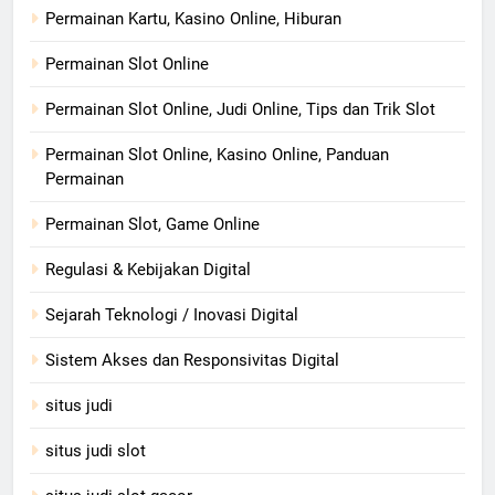
Permainan Kartu, Kasino Online, Hiburan
Permainan Slot Online
Permainan Slot Online, Judi Online, Tips dan Trik Slot
Permainan Slot Online, Kasino Online, Panduan
Permainan
Permainan Slot, Game Online
Regulasi & Kebijakan Digital
Sejarah Teknologi / Inovasi Digital
Sistem Akses dan Responsivitas Digital
situs judi
situs judi slot