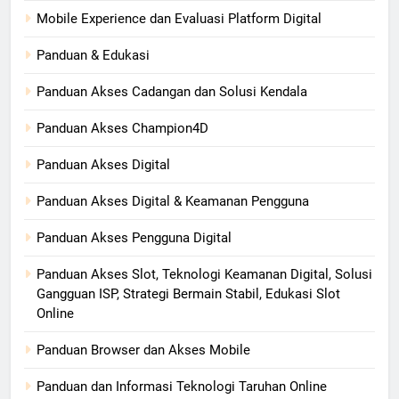
Mobile Experience dan Evaluasi Platform Digital
Panduan & Edukasi
Panduan Akses Cadangan dan Solusi Kendala
Panduan Akses Champion4D
Panduan Akses Digital
Panduan Akses Digital & Keamanan Pengguna
Panduan Akses Pengguna Digital
Panduan Akses Slot, Teknologi Keamanan Digital, Solusi
Gangguan ISP, Strategi Bermain Stabil, Edukasi Slot
Online
Panduan Browser dan Akses Mobile
Panduan dan Informasi Teknologi Taruhan Online