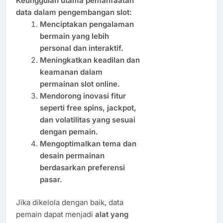
Keunggulan utama pemanfaatan
data dalam pengembangan slot:
Menciptakan pengalaman
bermain yang lebih
personal dan interaktif.
Meningkatkan keadilan dan
keamanan dalam
permainan slot online.
Mendorong inovasi fitur
seperti free spins, jackpot,
dan volatilitas yang sesuai
dengan pemain.
Mengoptimalkan tema dan
desain permainan
berdasarkan preferensi
pasar.
Jika dikelola dengan baik, data
pemain dapat menjadi
alat yang