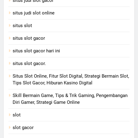
situs judi slot gacor
situs judi slot online
situs slot
situs slot gacor
situs slot gacor hari ini
situs slot gacor.
Situs Slot Online, Fitur Slot Digital, Strategi Bermain Slot,
Tips Slot Gacor, Hiburan Kasino Digital
Skill Bermain Game, Tips & Trik Gaming, Pengembangan
Diri Gamer, Strategi Game Online
slot
slot gacor