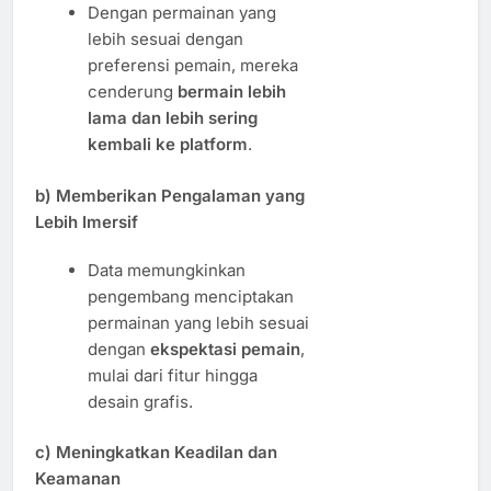
Dengan permainan yang
lebih sesuai dengan
preferensi pemain, mereka
cenderung
bermain lebih
lama dan lebih sering
kembali ke platform
.
b) Memberikan Pengalaman yang
Lebih Imersif
Data memungkinkan
pengembang menciptakan
permainan yang lebih sesuai
dengan
ekspektasi pemain
,
mulai dari fitur hingga
desain grafis.
c) Meningkatkan Keadilan dan
Keamanan