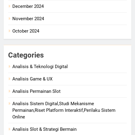
December 2024
November 2024
October 2024
Categories
Analisis & Teknologi Digital
Analisis Game & UX
Analisis Permainan Slot
Analisis Sistem Digital,Studi Mekanisme
Permainan,Riset Platform Interaktif,Perilaku Sistem
Online
Analisis Slot & Strategi Bermain