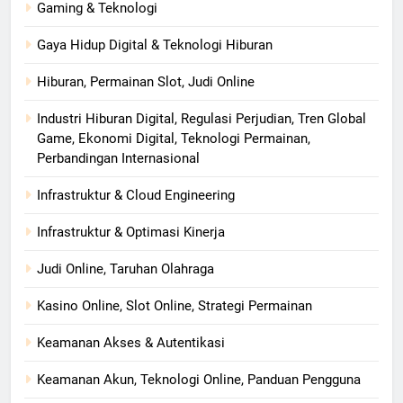
Gaming & Teknologi
Gaya Hidup Digital & Teknologi Hiburan
Hiburan, Permainan Slot, Judi Online
Industri Hiburan Digital, Regulasi Perjudian, Tren Global
Game, Ekonomi Digital, Teknologi Permainan,
Perbandingan Internasional
Infrastruktur & Cloud Engineering
Infrastruktur & Optimasi Kinerja
Judi Online, Taruhan Olahraga
Kasino Online, Slot Online, Strategi Permainan
Keamanan Akses & Autentikasi
Keamanan Akun, Teknologi Online, Panduan Pengguna