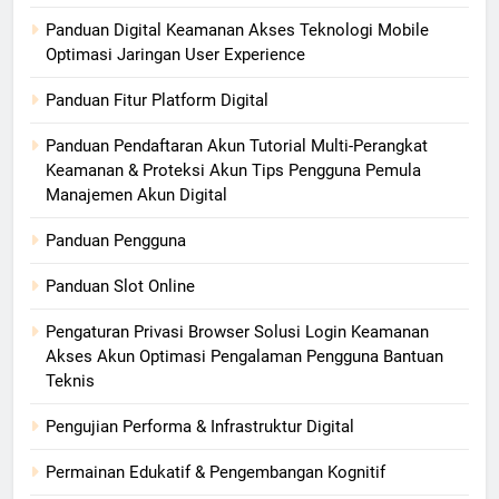
Panduan Digital Keamanan Akses Teknologi Mobile
Optimasi Jaringan User Experience
Panduan Fitur Platform Digital
Panduan Pendaftaran Akun Tutorial Multi-Perangkat
Keamanan & Proteksi Akun Tips Pengguna Pemula
Manajemen Akun Digital
Panduan Pengguna
Panduan Slot Online
Pengaturan Privasi Browser Solusi Login Keamanan
Akses Akun Optimasi Pengalaman Pengguna Bantuan
Teknis
Pengujian Performa & Infrastruktur Digital
Permainan Edukatif & Pengembangan Kognitif