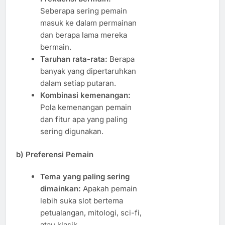
Seberapa sering pemain
masuk ke dalam permainan
dan berapa lama mereka
bermain.
Taruhan rata-rata:
Berapa
banyak yang dipertaruhkan
dalam setiap putaran.
Kombinasi kemenangan:
Pola kemenangan pemain
dan fitur apa yang paling
sering digunakan.
b) Preferensi Pemain
Tema yang paling sering
dimainkan:
Apakah pemain
lebih suka slot bertema
petualangan, mitologi, sci-fi,
atau klasik.