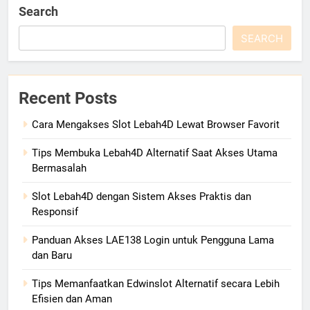
Search
SEARCH
Recent Posts
Cara Mengakses Slot Lebah4D Lewat Browser Favorit
Tips Membuka Lebah4D Alternatif Saat Akses Utama
Bermasalah
Slot Lebah4D dengan Sistem Akses Praktis dan
Responsif
Panduan Akses LAE138 Login untuk Pengguna Lama
dan Baru
Tips Memanfaatkan Edwinslot Alternatif secara Lebih
Efisien dan Aman