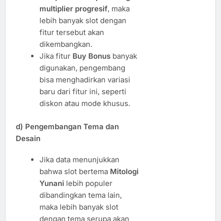
multiplier progresif
, maka
lebih banyak slot dengan
fitur tersebut akan
dikembangkan.
Jika fitur
Buy Bonus
banyak
digunakan, pengembang
bisa menghadirkan variasi
baru dari fitur ini, seperti
diskon atau mode khusus.
d) Pengembangan Tema dan
Desain
Jika data menunjukkan
bahwa slot bertema
Mitologi
Yunani
lebih populer
dibandingkan tema lain,
maka lebih banyak slot
dengan tema serupa akan