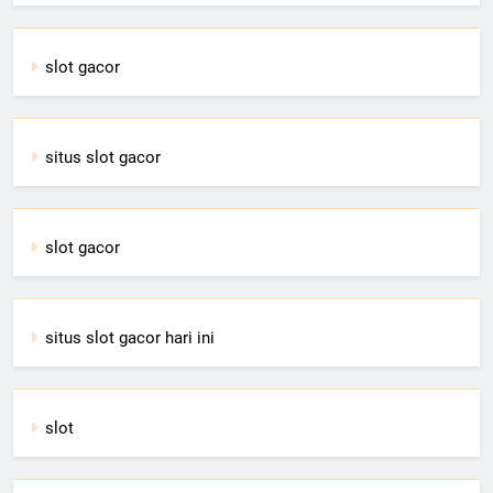
slot gacor
situs slot gacor
slot gacor
situs slot gacor hari ini
slot