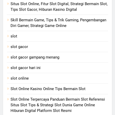
Situs Slot Online, Fitur Slot Digital, Strategi Bermain Slot,
Tips Slot Gacor, Hiburan Kasino Digital
Skill Bermain Game, Tips & Trik Gaming, Pengembangan
Diri Gamer, Strategi Game Online
slot
slot gacor
slot gacor gampang menang
slot gacor hari ini
slot online
Slot Online Kasino Online Tips Bermain Slot
Slot Online Terpercaya Panduan Bermain Slot Referensi
Situs Slot Tips & Strategi Slot Dunia Game Online
Hiburan Digital Platform Slot Resmi