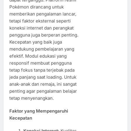
Pokémon dirancang untuk
memberikan pengalaman lancar,
tetapi faktor eksternal seperti
koneksi internet dan perangkat
pengguna juga berperan penting.
Kecepatan yang baik juga
mendukung pembelajaran yang
efektif. Modul edukasi yang
responsif membuat pengguna
tetap fokus tanpa terjebak pada
jeda panjang saat loading. Untuk
anak-anak dan remaja, ini sangat
penting agar pengalaman belajar
tetap menyenangkan.
Faktor yang Mempengaruhi
Kecepatan
Koneksi Internet:
Kualitas