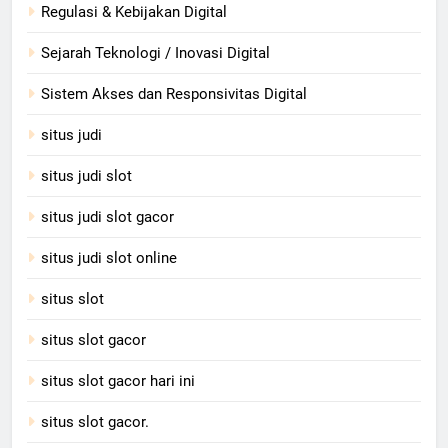
Regulasi & Kebijakan Digital
Sejarah Teknologi / Inovasi Digital
Sistem Akses dan Responsivitas Digital
situs judi
situs judi slot
situs judi slot gacor
situs judi slot online
situs slot
situs slot gacor
situs slot gacor hari ini
situs slot gacor.