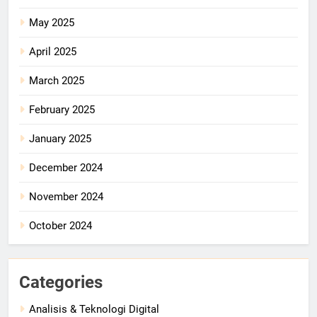
May 2025
April 2025
March 2025
February 2025
January 2025
December 2024
November 2024
October 2024
Categories
Analisis & Teknologi Digital