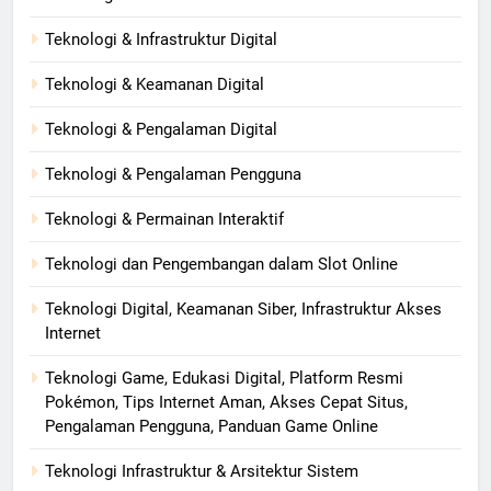
Teknologi & Infrastruktur Digital
Teknologi & Keamanan Digital
Teknologi & Pengalaman Digital
Teknologi & Pengalaman Pengguna
Teknologi & Permainan Interaktif
Teknologi dan Pengembangan dalam Slot Online
Teknologi Digital, Keamanan Siber, Infrastruktur Akses
Internet
Teknologi Game, Edukasi Digital, Platform Resmi
Pokémon, Tips Internet Aman, Akses Cepat Situs,
Pengalaman Pengguna, Panduan Game Online
Teknologi Infrastruktur & Arsitektur Sistem