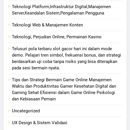
Teknologi Platform,Infrastruktur Digital,Manajemen
Server,Keandalan Sistem,Pengalaman Pengguna
Teknologi Web & Manajemen Konten
Teknologi, Perjudian Online, Permainan Kasino
Telusuri pola terbaru slot gacor hari ini dalam mode
demo. Pelajari tren simbol, frekuensi bonus, dan strategi
berdasarkan uji coba tanpa risiko yang bisa diterapkan
pada sesi bermain nyata.
Tips dan Strategi Bermain Game Online Manajemen
Waktu dan Produktivitas Gamer Kesehatan Digital dan
Gaming Sehat Efisiensi dalam Game Online Psikologi
dan Kebiasaan Pemain
Uncategorized
UX Design & Sistem Validasi