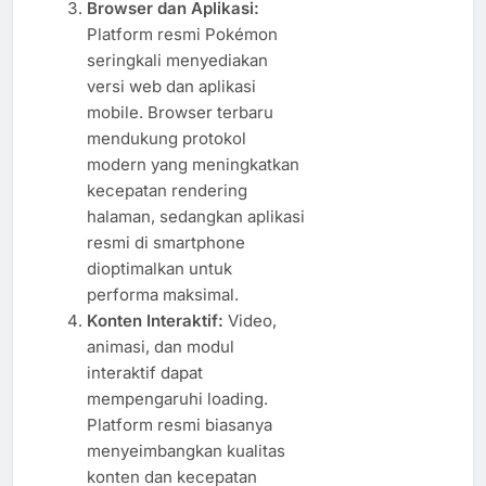
Browser dan Aplikasi:
Platform resmi Pokémon
seringkali menyediakan
versi web dan aplikasi
mobile. Browser terbaru
mendukung protokol
modern yang meningkatkan
kecepatan rendering
halaman, sedangkan aplikasi
resmi di smartphone
dioptimalkan untuk
performa maksimal.
Konten Interaktif:
Video,
animasi, dan modul
interaktif dapat
mempengaruhi loading.
Platform resmi biasanya
menyeimbangkan kualitas
konten dan kecepatan