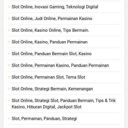
Slot Online, Inovasi Gaming, Teknologi Digital
Slot Online, Judi Online, Permainan Kasino
Slot Online, Kasino Online, Tips Bermain.
Slot Online, Kasino, Panduan Permainan
Slot Online, Panduan Bermain Slot, Kasino
Slot Online, Permainan Kasino, Panduan Permainan
Slot Online, Permainan Slot, Tema Slot
Slot Online, Strategi Bermain, Kemenangan
Slot Online, Strategi Slot, Panduan Bermain, Tips & Trik
Kasino, Hiburan Digital, Jackpot Slot
Slot, Permainan, Panduan, Strategi