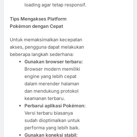
loading agar tetap responsif.
Tips Mengakses Platform
Pokémon dengan Cepat
Untuk memaksimalkan kecepatan
akses, pengguna dapat melakukan
beberapa langkah sederhana:
Gunakan browser terbaru:
Browser modern memiliki
engine yang lebih cepat
dalam merender halaman
dan mendukung protokol
keamanan terbaru.
Perbarui aplikasi Pokémon:
Versi terbaru biasanya
sudah dioptimalkan untuk
performa yang lebih baik.
Gunakan koneksi stabil: