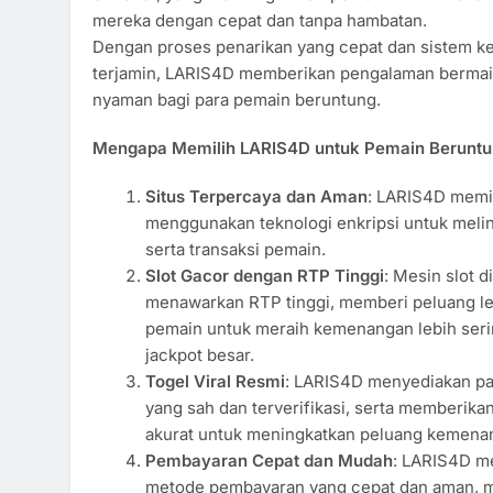
mereka dengan cepat dan tanpa hambatan.
Dengan proses penarikan yang cepat dan sistem 
terjamin, LARIS4D memberikan pengalaman berma
nyaman bagi para pemain beruntung.
Mengapa Memilih LARIS4D untuk Pemain Berunt
Situs Terpercaya dan Aman
: LARIS4D memil
menggunakan teknologi enkripsi untuk melin
serta transaksi pemain.
Slot Gacor dengan RTP Tinggi
: Mesin slot 
menawarkan RTP tinggi, memberi peluang le
pemain untuk meraih kemenangan lebih seri
jackpot besar.
Togel Viral Resmi
: LARIS4D menyediakan pa
yang sah dan terverifikasi, serta memberika
akurat untuk meningkatkan peluang kemena
Pembayaran Cepat dan Mudah
: LARIS4D m
metode pembayaran yang cepat dan aman, 