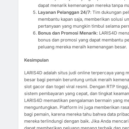
dapat menarik kemenangan mereka tanpa ma
Layanan Pelanggan 24/7
: Tim dukungan pe
membantu kapan saja, memberikan solusi un
pertanyaan yang mungkin timbul selama per
Bonus dan Promosi Menarik
: LARIS4D mena
bonus dan promosi yang dapat membantu p
peluang mereka meraih kemenangan besar.
Kesimpulan
LARIS4D adalah situs judi online terpercaya yang
besar bagi pemain beruntung untuk meraih kemena
slot gacor dan togel viral resmi. Dengan RTP tinggi,
sistem pembayaran yang cepat, dan tingkat keaman
LARIS4D memastikan pengalaman bermain yang m
menguntungkan. Platform ini juga memberikan ra
bagi pemain, karena mereka tahu bahwa data pribad
mereka terlindungi dengan baik. Jika Anda mencari 
dapat memberikan peluang menang terbaik dan pe