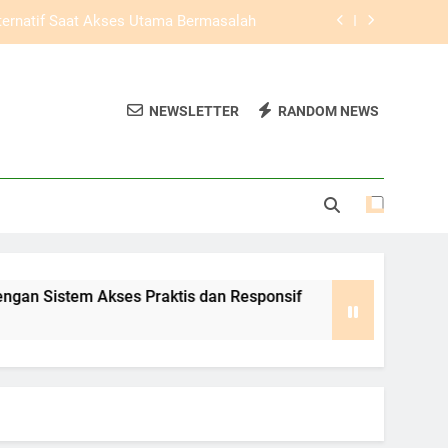
ernatif Saat Akses Utama Bermasalah
n Sistem Akses Praktis dan Responsif
 Login untuk Pengguna Lama dan Baru
NEWSLETTER
RANDOM NEWS
ll Merch
s Slot Lebah4D Lewat Browser Favorit
ll Hanya Di Situs Ini.
ernatif Saat Akses Utama Bermasalah
n Sistem Akses Praktis dan Responsif
 Login untuk Pengguna Lama dan Baru
 Akses Praktis dan Responsif
Panduan Akses LAE138 L
3 Months Ago