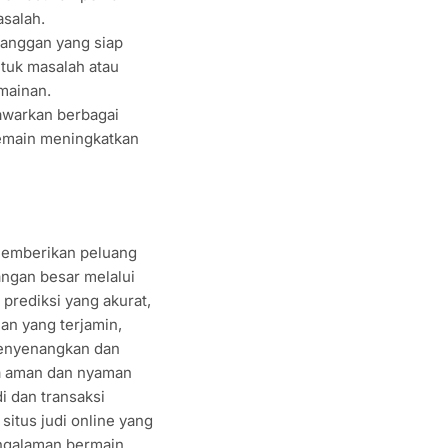
salah.
langgan yang siap
tuk masalah atau
mainan.
warkan berbagai
emain meningkatkan
 memberikan peluang
ngan besar melalui
 prediksi yang akurat,
an yang terjamin,
enyenangkan dan
sa aman dan nyaman
i dan transaksi
situs judi online yang
ngalaman bermain