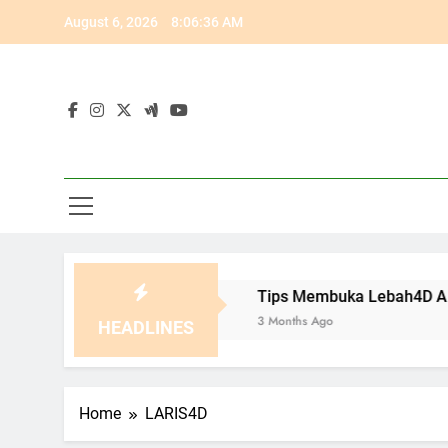
Skip
August 6, 2026
8:06:37 AM
to
content
Lad
Dapatkan K
 Browser Favorit
Tips Membuka Lebah4D Alternatif Sa
3 Months Ago
HEADLINES
Home
LARIS4D