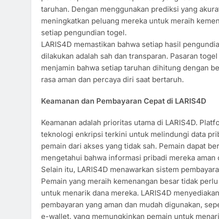
taruhan. Dengan menggunakan prediksi yang akura
meningkatkan peluang mereka untuk meraih keme
setiap pengundian togel.
LARIS4D memastikan bahwa setiap hasil pengundia
dilakukan adalah sah dan transparan. Pasaran togel 
menjamin bahwa setiap taruhan dihitung dengan b
rasa aman dan percaya diri saat bertaruh.
Keamanan dan Pembayaran Cepat di LARIS4D
Keamanan adalah prioritas utama di LARIS4D. Plat
teknologi enkripsi terkini untuk melindungi data pri
pemain dari akses yang tidak sah. Pemain dapat b
mengetahui bahwa informasi pribadi mereka aman d
Selain itu, LARIS4D menawarkan sistem pembayaran
Pemain yang meraih kemenangan besar tidak perl
untuk menarik dana mereka. LARIS4D menyediakan
pembayaran yang aman dan mudah digunakan, seper
e-wallet, yang memungkinkan pemain untuk mena