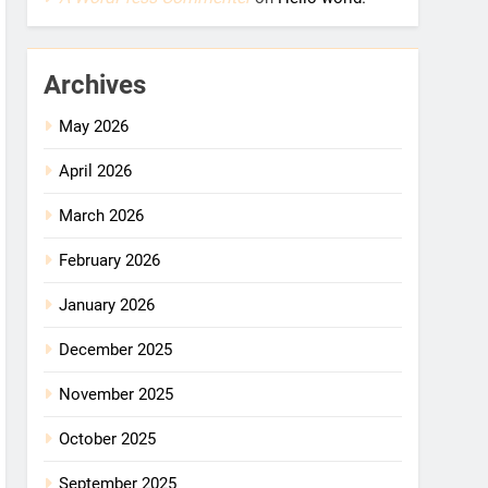
Archives
May 2026
April 2026
March 2026
February 2026
January 2026
December 2025
November 2025
October 2025
September 2025