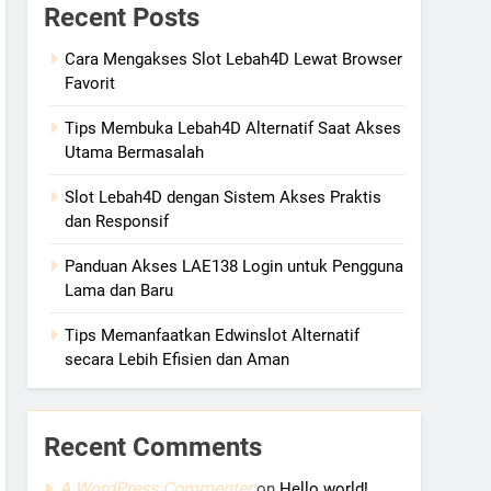
Recent Posts
Cara Mengakses Slot Lebah4D Lewat Browser
Favorit
Tips Membuka Lebah4D Alternatif Saat Akses
Utama Bermasalah
Slot Lebah4D dengan Sistem Akses Praktis
dan Responsif
Panduan Akses LAE138 Login untuk Pengguna
Lama dan Baru
Tips Memanfaatkan Edwinslot Alternatif
secara Lebih Efisien dan Aman
Recent Comments
A WordPress Commenter
on
Hello world!