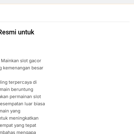
 Resmi untuk
Mainkan slot gacor
ang kemenangan besar
ling terpercaya di
emain beruntung
kan permainan slot
kesempatan luar biasa
main yang
ntuk meningkatkan
empat yang tepat
membahas mengapa