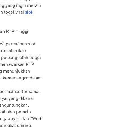
ng yang ingin meraih
 togel viral
slot
an RTP Tinggi
ksi permainan slot
ng memberikan
eluang lebih tinggi
t menawarkan RTP
ang menunjukkan
an kemenangan dalam
permainan ternama,
nya, yang dikenal
menguntungkan.
kai oleh pemain
Megaways,” dan “Wolf
ningkat seiring