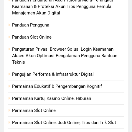
Keamanan & Proteksi Akun Tips Pengguna Pemula
Manajemen Akun Digital
Panduan Pengguna
Panduan Slot Online
Pengaturan Privasi Browser Solusi Login Keamanan
Akses Akun Optimasi Pengalaman Pengguna Bantuan
Teknis
Pengujian Performa & Infrastruktur Digital
Permainan Edukatif & Pengembangan Kognitif
Permainan Kartu, Kasino Online, Hiburan
Permainan Slot Online
Permainan Slot Online, Judi Online, Tips dan Trik Slot