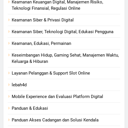
Keamanan Keuangan Digital, Manajemen Risiko,
Teknologi Finansial, Regulasi Online
Keamanan Siber & Privasi Digital
Keamanan Siber, Teknologi Digital, Edukasi Pengguna
Keamanan, Edukasi, Permainan
Keseimbangan Hidup, Gaming Sehat, Manajemen Waktu,
Keluarga & Hiburan
Layanan Pelanggan & Support Slot Online
lebah4d
Mobile Experience dan Evaluasi Platform Digital
Panduan & Edukasi
Panduan Akses Cadangan dan Solusi Kendala