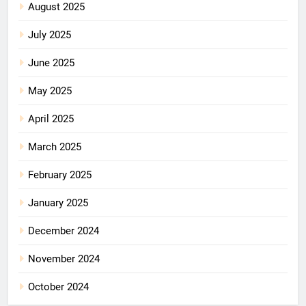
August 2025
July 2025
June 2025
May 2025
April 2025
March 2025
February 2025
January 2025
December 2024
November 2024
October 2024