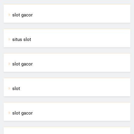
slot gacor
situs slot
slot gacor
slot
slot gacor