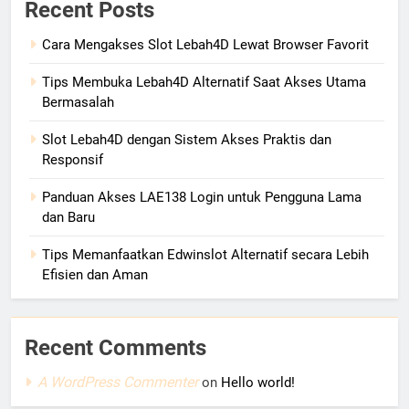
Recent Posts
Cara Mengakses Slot Lebah4D Lewat Browser Favorit
Tips Membuka Lebah4D Alternatif Saat Akses Utama
Bermasalah
Slot Lebah4D dengan Sistem Akses Praktis dan
Responsif
Panduan Akses LAE138 Login untuk Pengguna Lama
dan Baru
Tips Memanfaatkan Edwinslot Alternatif secara Lebih
Efisien dan Aman
Recent Comments
A WordPress Commenter
on
Hello world!