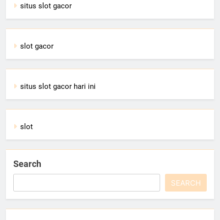
situs slot gacor
slot gacor
situs slot gacor hari ini
slot
Search
SEARCH