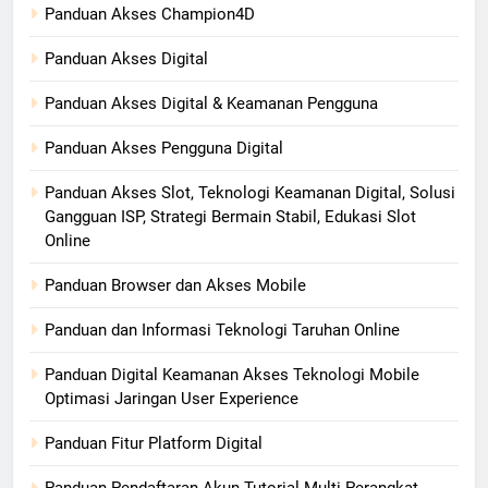
Panduan Akses Champion4D
Panduan Akses Digital
Panduan Akses Digital & Keamanan Pengguna
Panduan Akses Pengguna Digital
Panduan Akses Slot, Teknologi Keamanan Digital, Solusi
Gangguan ISP, Strategi Bermain Stabil, Edukasi Slot
Online
Panduan Browser dan Akses Mobile
Panduan dan Informasi Teknologi Taruhan Online
Panduan Digital Keamanan Akses Teknologi Mobile
Optimasi Jaringan User Experience
Panduan Fitur Platform Digital
Panduan Pendaftaran Akun Tutorial Multi-Perangkat