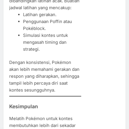
dibandingkan latihan acak. Buatlah
jadwal latihan yang mencakup:
Latihan gerakan.
Penggunaan Poffin atau
Pokéblock.
Simulasi kontes untuk
mengasah timing dan
strategi.
Dengan konsistensi, Pokémon
akan lebih memahami gerakan dan
respon yang diharapkan, sehingga
tampil lebih percaya diri saat
kontes sesungguhnya.
Kesimpulan
Melatih Pokémon untuk kontes
membutuhkan lebih dari sekadar