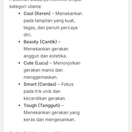
kategori utama:
Cool (Keren)
– Menekankan
pada tampilan yang kuat,
tegas, dan penuh percaya
diri.
Beauty (Cantik)
–
Menekankan gerakan
anggun dan estetika.
Cute (Lucu)
– Menonjolkan
gerakan manis dan
menggemaskan.
Smart (Cerdas)
– Fokus
pada trik unik dan
kecerdikan gerakan.
Tough (Tangguh)
–
Menekankan gerakan yang
keras dan mengesankan.