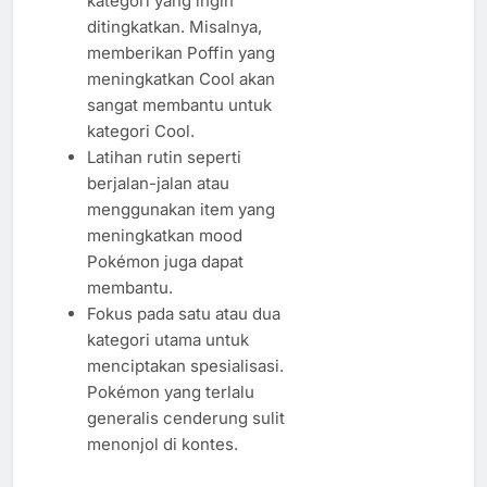
kategori yang ingin
ditingkatkan. Misalnya,
memberikan Poffin yang
meningkatkan Cool akan
sangat membantu untuk
kategori Cool.
Latihan rutin seperti
berjalan-jalan atau
menggunakan item yang
meningkatkan mood
Pokémon juga dapat
membantu.
Fokus pada satu atau dua
kategori utama untuk
menciptakan spesialisasi.
Pokémon yang terlalu
generalis cenderung sulit
menonjol di kontes.