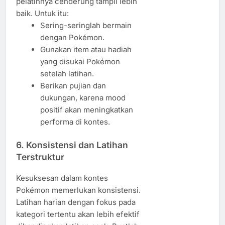
pelatihnya cenderung tampil lebih
baik. Untuk itu:
Sering-seringlah bermain
dengan Pokémon.
Gunakan item atau hadiah
yang disukai Pokémon
setelah latihan.
Berikan pujian dan
dukungan, karena mood
positif akan meningkatkan
performa di kontes.
6. Konsistensi dan Latihan
Terstruktur
Kesuksesan dalam kontes
Pokémon memerlukan konsistensi.
Latihan harian dengan fokus pada
kategori tertentu akan lebih efektif