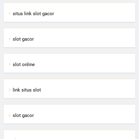
situs link slot gacor
slot gacor
slot online
link situs slot
slot gacor