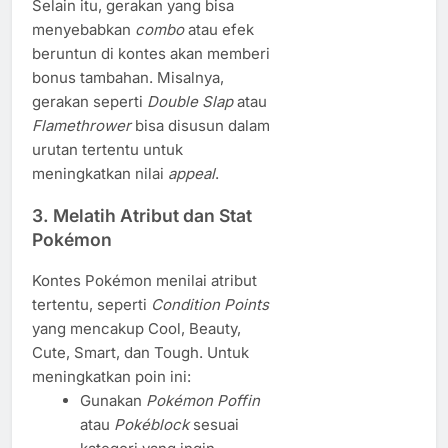
Selain itu, gerakan yang bisa
menyebabkan
combo
atau efek
beruntun di kontes akan memberi
bonus tambahan. Misalnya,
gerakan seperti
Double Slap
atau
Flamethrower
bisa disusun dalam
urutan tertentu untuk
meningkatkan nilai
appeal
.
3. Melatih Atribut dan Stat
Pokémon
Kontes Pokémon menilai atribut
tertentu, seperti
Condition Points
yang mencakup Cool, Beauty,
Cute, Smart, dan Tough. Untuk
meningkatkan poin ini:
Gunakan
Pokémon Poffin
atau
Pokéblock
sesuai