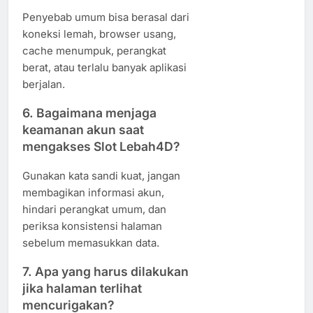
Penyebab umum bisa berasal dari
koneksi lemah, browser usang,
cache menumpuk, perangkat
berat, atau terlalu banyak aplikasi
berjalan.
6. Bagaimana menjaga
keamanan akun saat
mengakses Slot Lebah4D?
Gunakan kata sandi kuat, jangan
membagikan informasi akun,
hindari perangkat umum, dan
periksa konsistensi halaman
sebelum memasukkan data.
7. Apa yang harus dilakukan
jika halaman terlihat
mencurigakan?