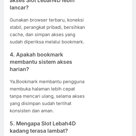
akses Slot Lebah4D lebih
lancar?
Gunakan browser terbaru, koneksi
stabil, perangkat pribadi, bersihkan
cache, dan simpan akses yang
sudah diperiksa melalui bookmark.
4. Apakah bookmark
membantu sistem akses
harian?
Ya.Bookmark membantu pengguna
membuka halaman lebih cepat
tanpa mencari ulang, selama akses
yang disimpan sudah terlihat
konsisten dan aman.
5. Mengapa Slot Lebah4D
kadang terasa lambat?