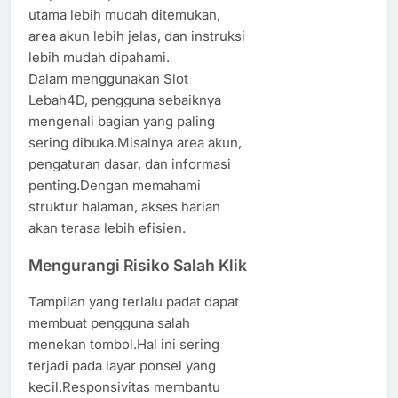
utama lebih mudah ditemukan,
area akun lebih jelas, dan instruksi
lebih mudah dipahami.
Dalam menggunakan Slot
Lebah4D, pengguna sebaiknya
mengenali bagian yang paling
sering dibuka.Misalnya area akun,
pengaturan dasar, dan informasi
penting.Dengan memahami
struktur halaman, akses harian
akan terasa lebih efisien.
Mengurangi Risiko Salah Klik
Tampilan yang terlalu padat dapat
membuat pengguna salah
menekan tombol.Hal ini sering
terjadi pada layar ponsel yang
kecil.Responsivitas membantu