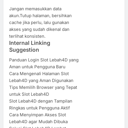
Jangan memasukkan data
akun.Tutup halaman, bersihkan
cache jika perlu, lalu gunakan
akses yang sudah dikenal dan
terlihat konsisten.
Internal Linking
Suggestion
Panduan Login Slot Lebah4D yang
Aman untuk Pengguna Baru
Cara Mengenali Halaman Slot
Lebah4D yang Aman Digunakan
Tips Memilih Browser yang Tepat
untuk Slot Lebah4D
Slot Lebah4D dengan Tampilan
Ringkas untuk Pengguna Aktif
Cara Menyimpan Akses Slot
Lebah4D agar Mudah Dibuka