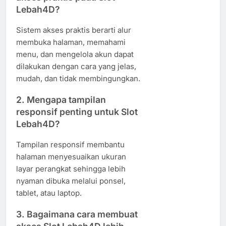
Lebah4D?
Sistem akses praktis berarti alur
membuka halaman, memahami
menu, dan mengelola akun dapat
dilakukan dengan cara yang jelas,
mudah, dan tidak membingungkan.
2. Mengapa tampilan
responsif penting untuk Slot
Lebah4D?
Tampilan responsif membantu
halaman menyesuaikan ukuran
layar perangkat sehingga lebih
nyaman dibuka melalui ponsel,
tablet, atau laptop.
3. Bagaimana cara membuat