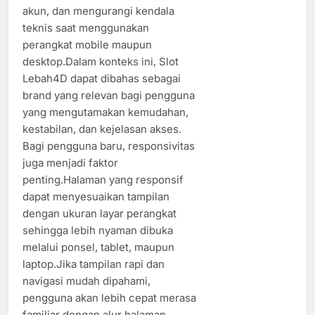
akun, dan mengurangi kendala
teknis saat menggunakan
perangkat mobile maupun
desktop.Dalam konteks ini, Slot
Lebah4D dapat dibahas sebagai
brand yang relevan bagi pengguna
yang mengutamakan kemudahan,
kestabilan, dan kejelasan akses.
Bagi pengguna baru, responsivitas
juga menjadi faktor
penting.Halaman yang responsif
dapat menyesuaikan tampilan
dengan ukuran layar perangkat
sehingga lebih nyaman dibuka
melalui ponsel, tablet, maupun
laptop.Jika tampilan rapi dan
navigasi mudah dipahami,
pengguna akan lebih cepat merasa
familiar dengan alur halaman.