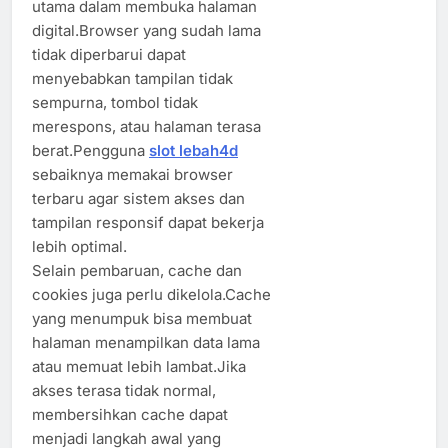
utama dalam membuka halaman
digital.Browser yang sudah lama
tidak diperbarui dapat
menyebabkan tampilan tidak
sempurna, tombol tidak
merespons, atau halaman terasa
berat.Pengguna
slot lebah4d
sebaiknya memakai browser
terbaru agar sistem akses dan
tampilan responsif dapat bekerja
lebih optimal.
Selain pembaruan, cache dan
cookies juga perlu dikelola.Cache
yang menumpuk bisa membuat
halaman menampilkan data lama
atau memuat lebih lambat.Jika
akses terasa tidak normal,
membersihkan cache dapat
menjadi langkah awal yang