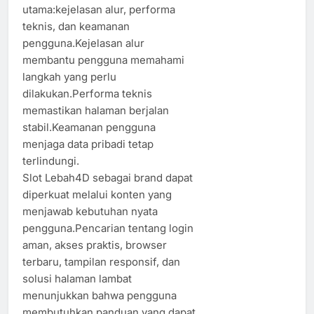
utama:kejelasan alur, performa
teknis, dan keamanan
pengguna.Kejelasan alur
membantu pengguna memahami
langkah yang perlu
dilakukan.Performa teknis
memastikan halaman berjalan
stabil.Keamanan pengguna
menjaga data pribadi tetap
terlindungi.
Slot Lebah4D sebagai brand dapat
diperkuat melalui konten yang
menjawab kebutuhan nyata
pengguna.Pencarian tentang login
aman, akses praktis, browser
terbaru, tampilan responsif, dan
solusi halaman lambat
menunjukkan bahwa pengguna
membutuhkan panduan yang dapat