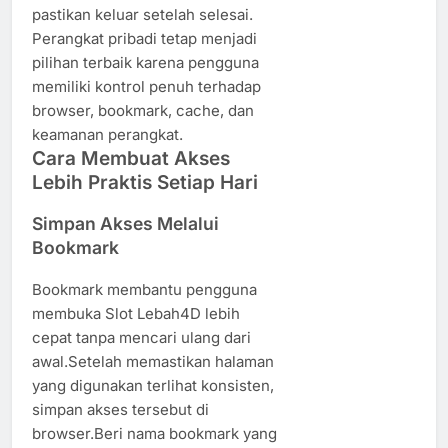
pastikan keluar setelah selesai.
Perangkat pribadi tetap menjadi
pilihan terbaik karena pengguna
memiliki kontrol penuh terhadap
browser, bookmark, cache, dan
keamanan perangkat.
Cara Membuat Akses
Lebih Praktis Setiap Hari
Simpan Akses Melalui
Bookmark
Bookmark membantu pengguna
membuka Slot Lebah4D lebih
cepat tanpa mencari ulang dari
awal.Setelah memastikan halaman
yang digunakan terlihat konsisten,
simpan akses tersebut di
browser.Beri nama bookmark yang