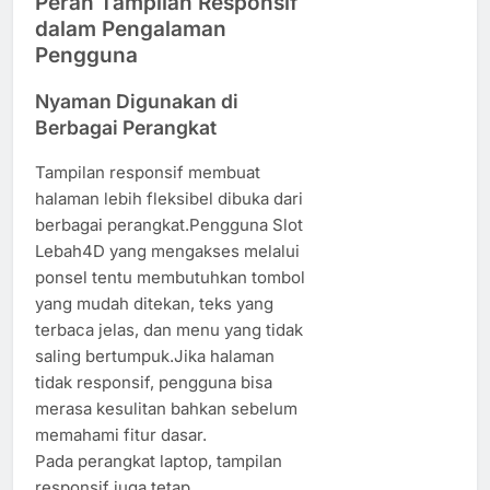
Peran Tampilan Responsif
dalam Pengalaman
Pengguna
Nyaman Digunakan di
Berbagai Perangkat
Tampilan responsif membuat
halaman lebih fleksibel dibuka dari
berbagai perangkat.Pengguna Slot
Lebah4D yang mengakses melalui
ponsel tentu membutuhkan tombol
yang mudah ditekan, teks yang
terbaca jelas, dan menu yang tidak
saling bertumpuk.Jika halaman
tidak responsif, pengguna bisa
merasa kesulitan bahkan sebelum
memahami fitur dasar.
Pada perangkat laptop, tampilan
responsif juga tetap