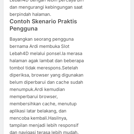
dan mengurangi kebingungan saat
berpindah halaman.
Contoh Skenario Praktis
Pengguna
Bayangkan seorang pengguna
bernama Ardi membuka Slot
Lebah4D melalui ponsel.Ia merasa
halaman agak lambat dan beberapa
tombol tidak merespons.Setelah
diperiksa, browser yang digunakan
belum diperbarui dan cache sudah
menumpuk.Ardi kemudian
memperbarui browser,
membersihkan cache, menutup
aplikasi latar belakang, dan
mencoba kembali.Hasilnya,
tampilan menjadi lebih responsif
dan navigasi terasa lebih mudah.