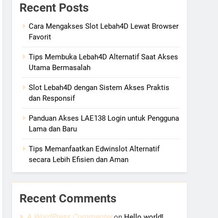
Recent Posts
Cara Mengakses Slot Lebah4D Lewat Browser
Favorit
Tips Membuka Lebah4D Alternatif Saat Akses
Utama Bermasalah
Slot Lebah4D dengan Sistem Akses Praktis
dan Responsif
Panduan Akses LAE138 Login untuk Pengguna
Lama dan Baru
Tips Memanfaatkan Edwinslot Alternatif
secara Lebih Efisien dan Aman
Recent Comments
A WordPress Commenter
on
Hello world!