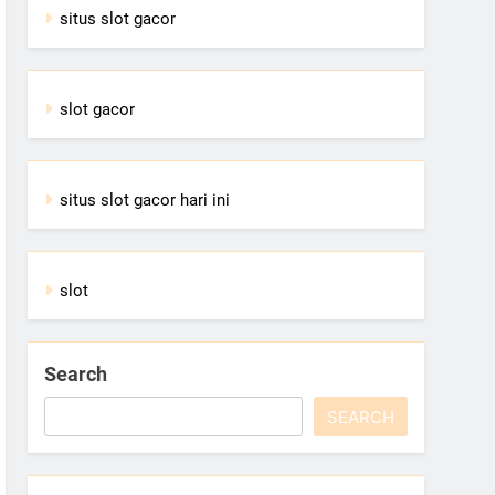
situs slot gacor
slot gacor
situs slot gacor hari ini
slot
Search
SEARCH