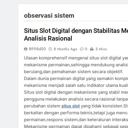
observasi sistem
Situs Slot Digital dengan Stabilitas
Analisis Rasional
B998d00
8 Months Ago
0
5 Mins
Ulasan komprehensif mengenai situs slot digital yan
mekanisme permainan,sehingga mendukung analisis
berulang,dan pemahaman sistem secara objektif.
Dalam dunia permainan digital yang semakin komple
mekanisme menjadi salah satu indikator utama kual
Situs slot digital dengan mekanisme yang stabil 
pengguna melakukan analisis secara rasional tanpa
perubahan sistem
situs slot
yang tidak konsisten.Sta
berkaitan dengan performa teknis,tetapi juga menca
permainan,respons sistem,dan keteraturan interaks
Mekanisme permainan dapat dipahami sebagai sepe