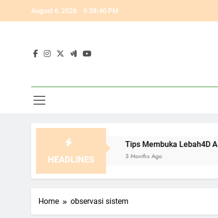
Skip
August 6, 2026
9:58:41 PM
to
content
Lad
Dapatkan K
wat Browser Favorit
Tips Membuka Lebah4D Alternatif
3 Months Ago
HEADLINES
Home
observasi sistem