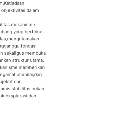
em.Ketiadaan
objektivitas dalam
ilitas mekanisme
mbang yang berfokus
 jelas,mengutamakan
engganggu fondasi
an sekaligus membuka
nkan struktur utama.
 mekanisme memberikan
engamati,menilai,dan
jektif dan
amis,stabilitas bukan
uk eksplorasi dan