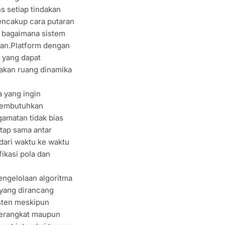
 setiap tindakan
encakup cara putaran
ta bagaimana sistem
ran.Platform dengan
 yang dapat
sakan ruang dinamika
 yang ingin
 membutuhkan
gamatan tidak bias
tap sama antar
ari waktu ke waktu
ikasi pola dan
pengelolaan algoritma
 yang dirancang
sten meskipun
 perangkat maupun