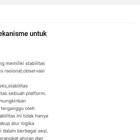
 Mekanisme untuk
g memiliki stabilitas
 rasional,observasi
ks,stabilitas
itas sebuah platform.
memungkinkan
 terganggu oleh
bilitas ini tidak hanya
kup alur logika
i dalam berbagai sesi.
rangkat aturan dan