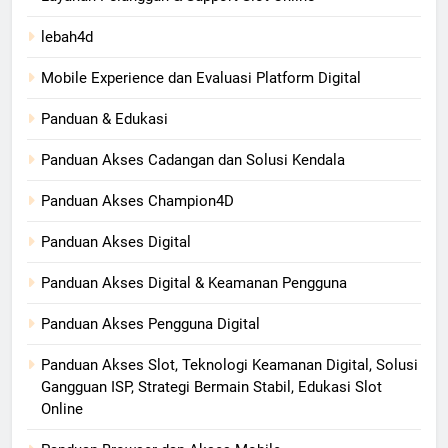
lebah4d
Mobile Experience dan Evaluasi Platform Digital
Panduan & Edukasi
Panduan Akses Cadangan dan Solusi Kendala
Panduan Akses Champion4D
Panduan Akses Digital
Panduan Akses Digital & Keamanan Pengguna
Panduan Akses Pengguna Digital
Panduan Akses Slot, Teknologi Keamanan Digital, Solusi
Gangguan ISP, Strategi Bermain Stabil, Edukasi Slot
Online