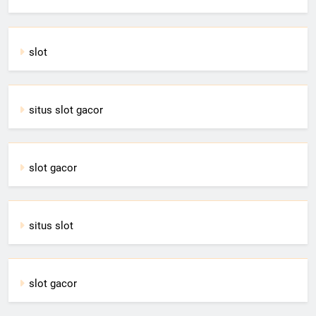
slot
situs slot gacor
slot gacor
situs slot
slot gacor