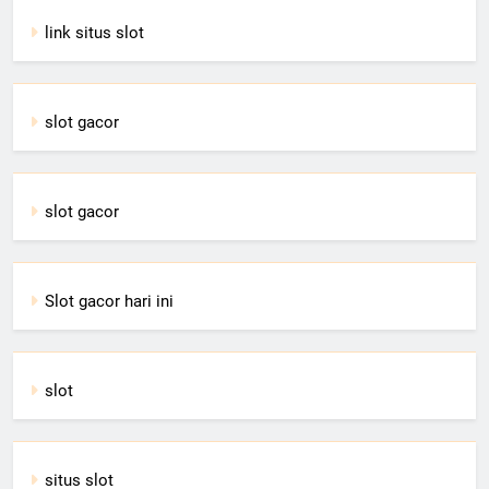
link situs slot
slot gacor
slot gacor
Slot gacor hari ini
slot
situs slot