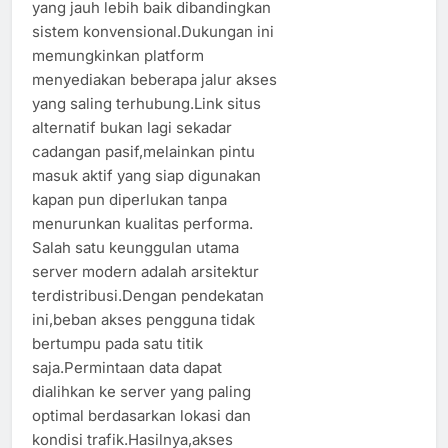
yang jauh lebih baik dibandingkan
sistem konvensional.Dukungan ini
memungkinkan platform
menyediakan beberapa jalur akses
yang saling terhubung.Link situs
alternatif bukan lagi sekadar
cadangan pasif,melainkan pintu
masuk aktif yang siap digunakan
kapan pun diperlukan tanpa
menurunkan kualitas performa.
Salah satu keunggulan utama
server modern adalah arsitektur
terdistribusi.Dengan pendekatan
ini,beban akses pengguna tidak
bertumpu pada satu titik
saja.Permintaan data dapat
dialihkan ke server yang paling
optimal berdasarkan lokasi dan
kondisi trafik.Hasilnya,akses