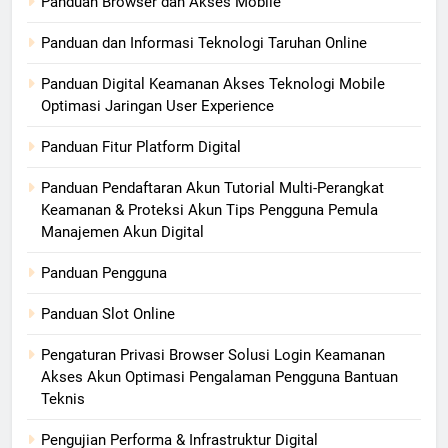
Panduan Browser dan Akses Mobile
Panduan dan Informasi Teknologi Taruhan Online
Panduan Digital Keamanan Akses Teknologi Mobile
Optimasi Jaringan User Experience
Panduan Fitur Platform Digital
Panduan Pendaftaran Akun Tutorial Multi-Perangkat
Keamanan & Proteksi Akun Tips Pengguna Pemula
Manajemen Akun Digital
Panduan Pengguna
Panduan Slot Online
Pengaturan Privasi Browser Solusi Login Keamanan
Akses Akun Optimasi Pengalaman Pengguna Bantuan
Teknis
Pengujian Performa & Infrastruktur Digital