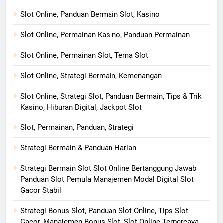
Slot Online, Panduan Bermain Slot, Kasino
Slot Online, Permainan Kasino, Panduan Permainan
Slot Online, Permainan Slot, Tema Slot
Slot Online, Strategi Bermain, Kemenangan
Slot Online, Strategi Slot, Panduan Bermain, Tips & Trik
Kasino, Hiburan Digital, Jackpot Slot
Slot, Permainan, Panduan, Strategi
Strategi Bermain & Panduan Harian
Strategi Bermain Slot Slot Online Bertanggung Jawab
Panduan Slot Pemula Manajemen Modal Digital Slot
Gacor Stabil
Strategi Bonus Slot, Panduan Slot Online, Tips Slot
Gacor, Manajemen Bonus Slot, Slot Online Terpercaya