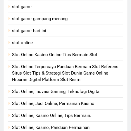
slot gacor
slot gacor gampang menang
slot gacor hari ini
slot online
Slot Online Kasino Online Tips Bermain Slot
Slot Online Terpercaya Panduan Bermain Slot Referensi
Situs Slot Tips & Strategi Slot Dunia Game Online
Hiburan Digital Platform Slot Resmi
Slot Online, Inovasi Gaming, Teknologi Digital
Slot Online, Judi Online, Permainan Kasino
Slot Online, Kasino Online, Tips Bermain.
Slot Online, Kasino, Panduan Permainan