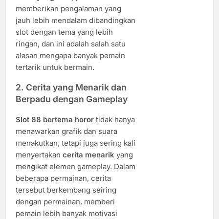
memberikan pengalaman yang
jauh lebih mendalam dibandingkan
slot dengan tema yang lebih
ringan, dan ini adalah salah satu
alasan mengapa banyak pemain
tertarik untuk bermain.
2.
Cerita yang Menarik dan
Berpadu dengan Gameplay
Slot 88 bertema horor
tidak hanya
menawarkan grafik dan suara
menakutkan, tetapi juga sering kali
menyertakan
cerita menarik
yang
mengikat elemen gameplay. Dalam
beberapa permainan, cerita
tersebut berkembang seiring
dengan permainan, memberi
pemain lebih banyak motivasi