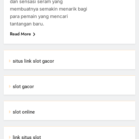
dan sensasi seram yang
membuatnya semakin menarik bagi
para pemain yang mencari
tantangan baru.
Read More
situs link slot gacor
slot gacor
slot online
link situs slot