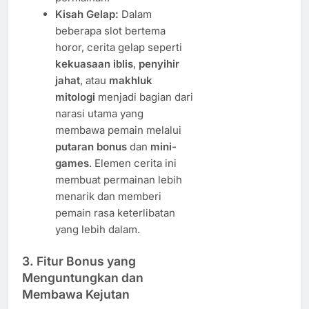
Kisah Gelap:
Dalam
beberapa slot bertema
horor, cerita gelap seperti
kekuasaan iblis
,
penyihir
jahat
, atau
makhluk
mitologi
menjadi bagian dari
narasi utama yang
membawa pemain melalui
putaran bonus
dan
mini-
games
. Elemen cerita ini
membuat permainan lebih
menarik dan memberi
pemain rasa keterlibatan
yang lebih dalam.
3.
Fitur Bonus yang
Menguntungkan dan
Membawa Kejutan