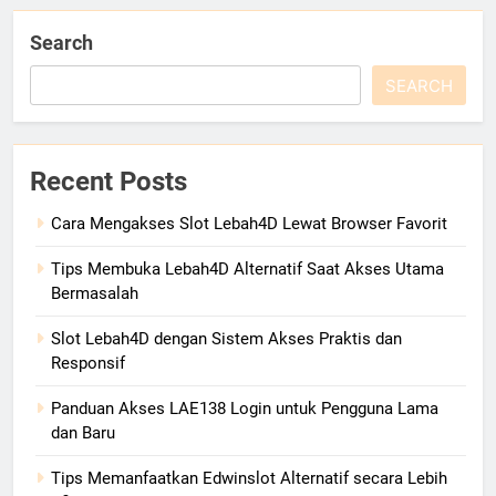
Search
SEARCH
Recent Posts
Cara Mengakses Slot Lebah4D Lewat Browser Favorit
Tips Membuka Lebah4D Alternatif Saat Akses Utama
Bermasalah
Slot Lebah4D dengan Sistem Akses Praktis dan
Responsif
Panduan Akses LAE138 Login untuk Pengguna Lama
dan Baru
Tips Memanfaatkan Edwinslot Alternatif secara Lebih