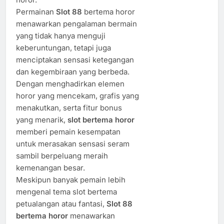
Permainan
Slot 88
bertema horor
menawarkan pengalaman bermain
yang tidak hanya menguji
keberuntungan, tetapi juga
menciptakan sensasi ketegangan
dan kegembiraan yang berbeda.
Dengan menghadirkan elemen
horor yang mencekam, grafis yang
menakutkan, serta fitur bonus
yang menarik,
slot bertema horor
memberi pemain kesempatan
untuk merasakan sensasi seram
sambil berpeluang meraih
kemenangan besar.
Meskipun banyak pemain lebih
mengenal tema slot bertema
petualangan atau fantasi,
Slot 88
bertema horor
menawarkan