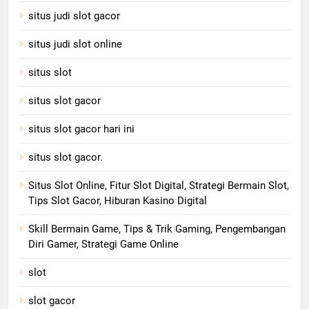
situs judi slot gacor
situs judi slot online
situs slot
situs slot gacor
situs slot gacor hari ini
situs slot gacor.
Situs Slot Online, Fitur Slot Digital, Strategi Bermain Slot,
Tips Slot Gacor, Hiburan Kasino Digital
Skill Bermain Game, Tips & Trik Gaming, Pengembangan
Diri Gamer, Strategi Game Online
slot
slot gacor