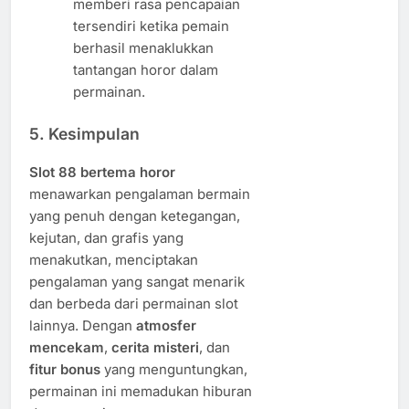
memberi rasa pencapaian
tersendiri ketika pemain
berhasil menaklukkan
tantangan horor dalam
permainan.
5.
Kesimpulan
Slot 88 bertema horor
menawarkan pengalaman bermain
yang penuh dengan ketegangan,
kejutan, dan grafis yang
menakutkan, menciptakan
pengalaman yang sangat menarik
dan berbeda dari permainan slot
lainnya. Dengan
atmosfer
mencekam
,
cerita misteri
, dan
fitur bonus
yang menguntungkan,
permainan ini memadukan hiburan