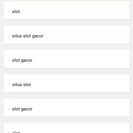
slot
situs slot gacor
slot gacor
situs slot
slot gacor