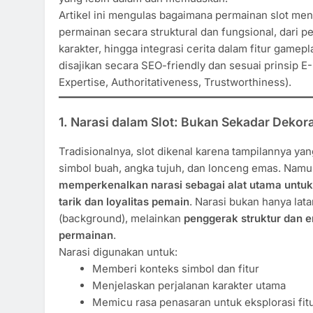
Artikel ini mengulas bagaimana permainan slot me
permainan secara struktural dan fungsional, dari 
karakter, hingga integrasi cerita dalam fitur gamepl
disajikan secara SEO-friendly dan sesuai prinsip E
Expertise, Authoritativeness, Trustworthiness).
1. Narasi dalam Slot: Bukan Sekadar Dekora
Tradisionalnya, slot dikenal karena tampilannya y
simbol buah, angka tujuh, dan lonceng emas. Nam
memperkenalkan narasi sebagai alat utama unt
tarik dan loyalitas pemain
. Narasi bukan hanya lat
(background), melainkan
penggerak struktur dan 
permainan
.
Narasi digunakan untuk:
Memberi konteks simbol dan fitur
Menjelaskan perjalanan karakter utama
Memicu rasa penasaran untuk eksplorasi fitur