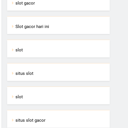
slot gacor
Slot gacor hari ini
slot
situs slot
slot
situs slot gacor