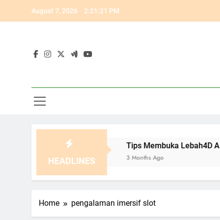
Skip
August 7, 2026
2:21:22 PM
to
content
Lad
Dapatkan K
 Browser Favorit
Tips Membuka Lebah4D Alternatif Sa
3 Months Ago
HEADLINES
Home
pengalaman imersif slot