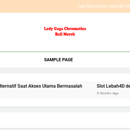
Tips Membuka Lebah4D Alt
Slot Lebah4D denga
Panduan Akses LAE138
y Gaga Chromatica Ba
Cara Mengakse
oleksi Merchandise Resmi Dari Konser Lady Gaga Chromatica Ba
Tips Membuka Lebah4D Alt
SAMPLE PAGE
Slot Lebah4D denga
Panduan Akses LAE138
at Akses Utama Bermasalah
Slot Lebah4D dengan Sistem
3 Months Ago