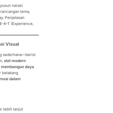
nyusun narasi
perancangan tema,
ay. Penjelasan
-E-A-T (Experience,
si Visual
ang sederhana—berisi
un,
slot modern
uk membangun daya
ar belakang
emosi dalam
 lebih lanjut