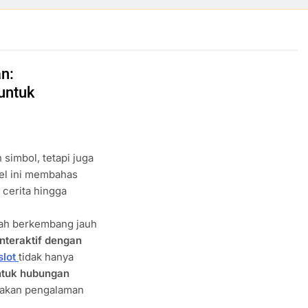
n:
untuk
 simbol, tetapi juga
el ini membahas
 cerita hingga
elah berkembang jauh
nteraktif dengan
slot
tidak hanya
tuk hubungan
takan pengalaman