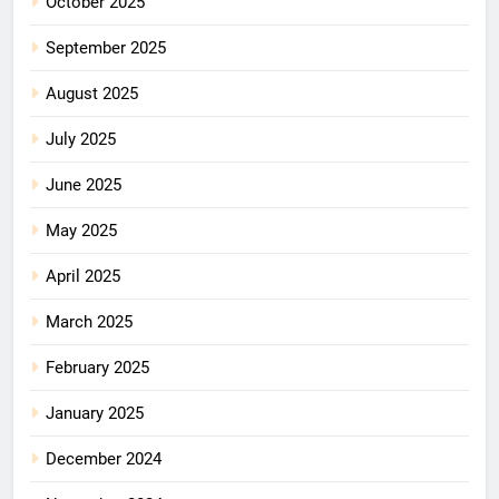
October 2025
September 2025
August 2025
July 2025
June 2025
May 2025
April 2025
March 2025
February 2025
January 2025
December 2024