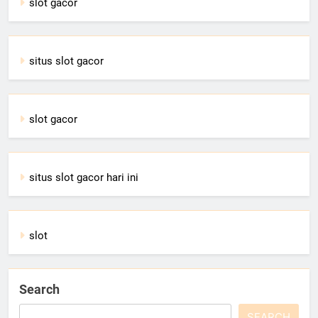
slot gacor
situs slot gacor
slot gacor
situs slot gacor hari ini
slot
Search
SEARCH