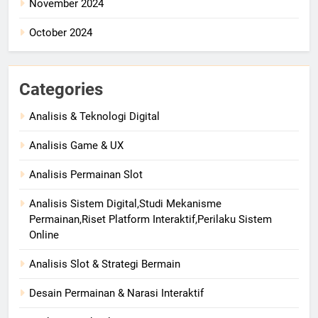
November 2024
October 2024
Categories
Analisis & Teknologi Digital
Analisis Game & UX
Analisis Permainan Slot
Analisis Sistem Digital,Studi Mekanisme
Permainan,Riset Platform Interaktif,Perilaku Sistem
Online
Analisis Slot & Strategi Bermain
Desain Permainan & Narasi Interaktif