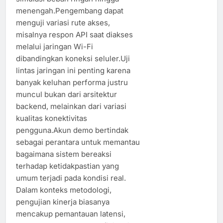
menengah.Pengembang dapat
menguji variasi rute akses,
misalnya respon API saat diakses
melalui jaringan Wi-Fi
dibandingkan koneksi seluler.Uji
lintas jaringan ini penting karena
banyak keluhan performa justru
muncul bukan dari arsitektur
backend, melainkan dari variasi
kualitas konektivitas
pengguna.Akun demo bertindak
sebagai perantara untuk memantau
bagaimana sistem bereaksi
terhadap ketidakpastian yang
umum terjadi pada kondisi real.
Dalam konteks metodologi,
pengujian kinerja biasanya
mencakup pemantauan latensi,