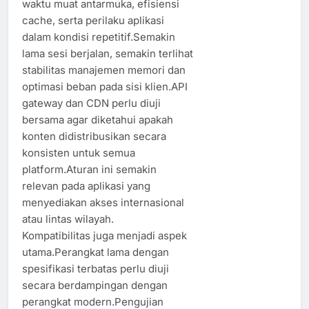
waktu muat antarmuka, efisiensi
cache, serta perilaku aplikasi
dalam kondisi repetitif.Semakin
lama sesi berjalan, semakin terlihat
stabilitas manajemen memori dan
optimasi beban pada sisi klien.API
gateway dan CDN perlu diuji
bersama agar diketahui apakah
konten didistribusikan secara
konsisten untuk semua
platform.Aturan ini semakin
relevan pada aplikasi yang
menyediakan akses internasional
atau lintas wilayah.
Kompatibilitas juga menjadi aspek
utama.Perangkat lama dengan
spesifikasi terbatas perlu diuji
secara berdampingan dengan
perangkat modern.Pengujian