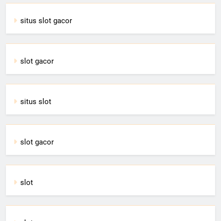
situs slot gacor
slot gacor
situs slot
slot gacor
slot