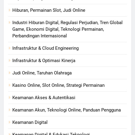
Hiburan, Permainan Slot, Judi Online
Industri Hiburan Digital, Regulasi Perjudian, Tren Global
Game, Ekonomi Digital, Teknologi Permainan,
Perbandingan Internasional
Infrastruktur & Cloud Engineering
Infrastruktur & Optimasi Kinerja
Judi Online, Taruhan Olahraga
Kasino Online, Slot Online, Strategi Permainan
Keamanan Akses & Autentikasi
Keamanan Akun, Teknologi Online, Panduan Pengguna
Keamanan Digital
Keamanan Digital & Edukasi Teknologi