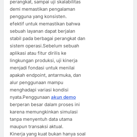
perangkat, sampai uji skalabilitas
demi memastikan pengalaman
pengguna yang konsisten.
efektif untuk memastikan bahwa
sebuah layanan dapat berjalan
stabil pada berbagai perangkat dan
sistem operasi.Sebelum sebuah
aplikasi atau fitur dirilis ke
lingkungan produksi, uji kinerja
menjadi fondasi untuk menilai
apakah endpoint, antarmuka, dan
alur penggunaan mampu
menghadapi variasi kondisi
nyata.Penggunaan
akun demo
berperan besar dalam proses ini
karena memungkinkan simulasi
tanpa menyentuh data utama
maupun transaksi aktual.
Kinerja yang kuat bukan hanya soal