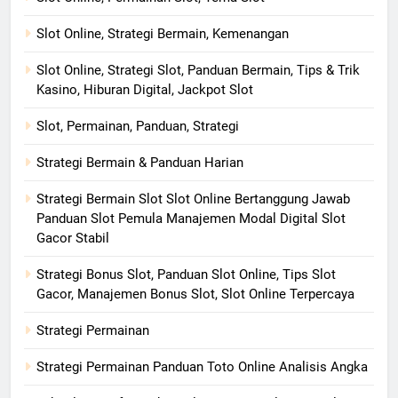
Slot Online, Strategi Bermain, Kemenangan
Slot Online, Strategi Slot, Panduan Bermain, Tips & Trik
Kasino, Hiburan Digital, Jackpot Slot
Slot, Permainan, Panduan, Strategi
Strategi Bermain & Panduan Harian
Strategi Bermain Slot Slot Online Bertanggung Jawab
Panduan Slot Pemula Manajemen Modal Digital Slot
Gacor Stabil
Strategi Bonus Slot, Panduan Slot Online, Tips Slot
Gacor, Manajemen Bonus Slot, Slot Online Terpercaya
Strategi Permainan
Strategi Permainan Panduan Toto Online Analisis Angka