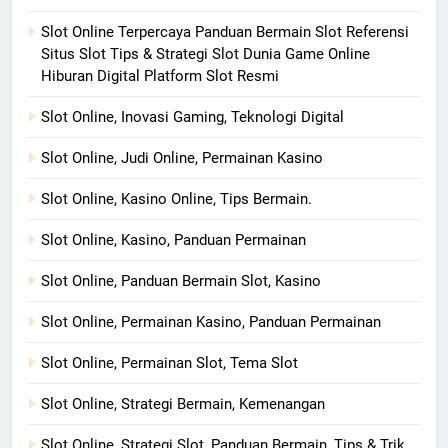
Slot Online Terpercaya Panduan Bermain Slot Referensi
Situs Slot Tips & Strategi Slot Dunia Game Online
Hiburan Digital Platform Slot Resmi
Slot Online, Inovasi Gaming, Teknologi Digital
Slot Online, Judi Online, Permainan Kasino
Slot Online, Kasino Online, Tips Bermain.
Slot Online, Kasino, Panduan Permainan
Slot Online, Panduan Bermain Slot, Kasino
Slot Online, Permainan Kasino, Panduan Permainan
Slot Online, Permainan Slot, Tema Slot
Slot Online, Strategi Bermain, Kemenangan
Slot Online, Strategi Slot, Panduan Bermain, Tips & Trik