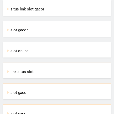
situs link slot gacor
slot gacor
slot online
link situs slot
slot gacor
slot gacor