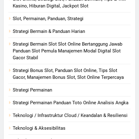
Kasino, Hiburan Digital, Jackpot Slot
Slot, Permainan, Panduan, Strategi
Strategi Bermain & Panduan Harian
Strategi Bermain Slot Slot Online Bertanggung Jawab
Panduan Slot Pemula Manajemen Modal Digital Slot
Gacor Stabil
Strategi Bonus Slot, Panduan Slot Online, Tips Slot
Gacor, Manajemen Bonus Slot, Slot Online Terpercaya
Strategi Permainan
Strategi Permainan Panduan Toto Online Analisis Angka
Teknologi / Infrastruktur Cloud / Keandalan & Resiliensi
Teknologi & Aksesibilitas