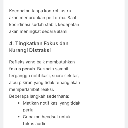
Kecepatan tanpa kontrol justru
akan menurunkan performa. Saat
koordinasi sudah stabil, kecepatan
akan meningkat secara alami.
4. Tingkatkan Fokus dan
Kurangi Distraksi
Refleks yang baik membutuhkan
fokus penuh
. Bermain sambil
terganggu notifikasi, suara sekitar,
atau pikiran yang tidak tenang akan
memperlambat reaksi.
Beberapa langkah sederhana:
Matikan notifikasi yang tidak
perlu
Gunakan headset untuk
fokus audio