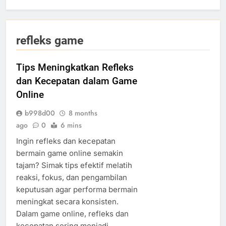
refleks game
Tips Meningkatkan Refleks
dan Kecepatan dalam Game
Online
b998d00
8 months
ago
0
6 mins
Ingin refleks dan kecepatan
bermain game online semakin
tajam? Simak tips efektif melatih
reaksi, fokus, dan pengambilan
keputusan agar performa bermain
meningkat secara konsisten.
Dalam game online, refleks dan
kecepatan sering menjadi