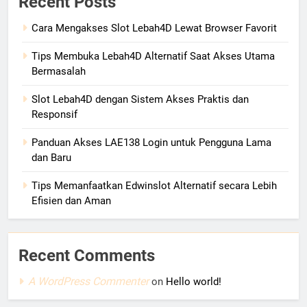
Recent Posts
Cara Mengakses Slot Lebah4D Lewat Browser Favorit
Tips Membuka Lebah4D Alternatif Saat Akses Utama
Bermasalah
Slot Lebah4D dengan Sistem Akses Praktis dan
Responsif
Panduan Akses LAE138 Login untuk Pengguna Lama
dan Baru
Tips Memanfaatkan Edwinslot Alternatif secara Lebih
Efisien dan Aman
Recent Comments
A WordPress Commenter
on
Hello world!