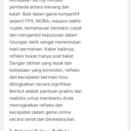
pembeda antara menang dan
kalah. Baik dalam game kompetitif
seperti FPS, MOBA, maupun battle
royale, kemampuan bereaksi cepat
dan mengambil keputusan dalam
hitungan detik sangat menentukan
hasil permainan. Kabar baiknya,
refleks bukan hanya soal bakat.
Dengan latihan yang tepat dan
kebiasaan yang konsisten, refleks
dan kecepatan bermain bisa
ditingkatkan secara signifikan.
Berikut adalah panduan praktis dan
realistis untuk membantu Anda
meningkatkan refleks dan
kecepatan dalam game online
secara sehat dan berkelanjutan.