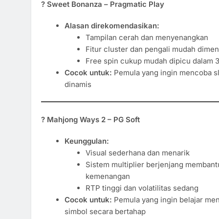
?
Sweet Bonanza – Pragmatic Play
Alasan direkomendasikan:
Tampilan cerah dan menyenangkan
Fitur cluster dan pengali mudah dimen
Free spin cukup mudah dipicu dalam 
Cocok untuk:
Pemula yang ingin mencoba sl
dinamis
?
Mahjong Ways 2 – PG Soft
Keunggulan:
Visual sederhana dan menarik
Sistem multiplier berjenjang memban
kemenangan
RTP tinggi dan volatilitas sedang
Cocok untuk:
Pemula yang ingin belajar men
simbol secara bertahap