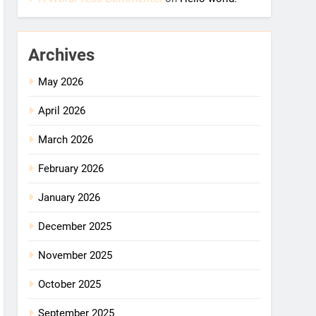
Archives
May 2026
April 2026
March 2026
February 2026
January 2026
December 2025
November 2025
October 2025
September 2025