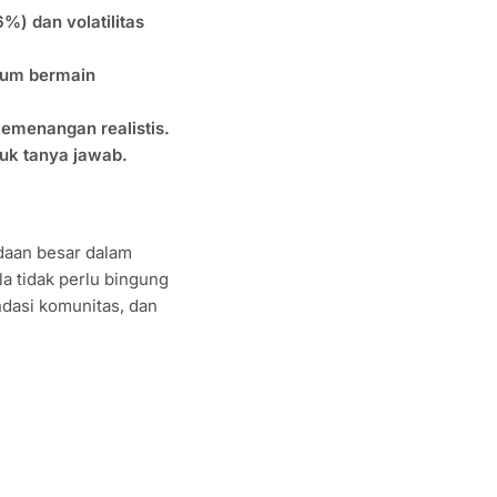
6%) dan volatilitas
um bermain
kemenangan realistis.
tuk tanya jawab.
daan besar dalam
a tidak perlu bingung
dasi komunitas, dan