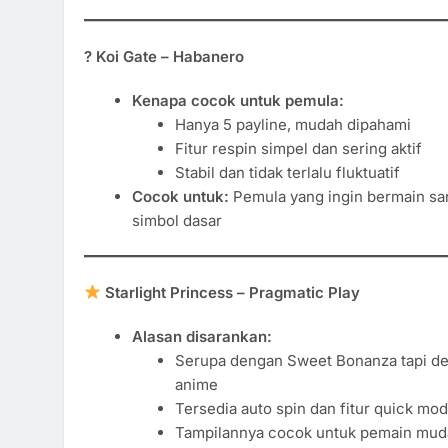
?
Koi Gate – Habanero
Kenapa cocok untuk pemula:
Hanya 5 payline, mudah dipahami
Fitur respin simpel dan sering aktif
Stabil dan tidak terlalu fluktuatif
Cocok untuk:
Pemula yang ingin bermain san
simbol dasar
Starlight Princess – Pragmatic Play
Alasan disarankan:
Serupa dengan Sweet Bonanza tapi de
anime
Tersedia auto spin dan fitur quick mo
Tampilannya cocok untuk pemain mud