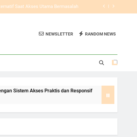
ernatif Saat Akses Utama Bermasalah
n Sistem Akses Praktis dan Responsif
 Login untuk Pengguna Lama dan Baru
NEWSLETTER
RANDOM NEWS
ll Merch
s Slot Lebah4D Lewat Browser Favorit
ll Hanya Di Situs Ini.
ernatif Saat Akses Utama Bermasalah
n Sistem Akses Praktis dan Responsif
 Login untuk Pengguna Lama dan Baru
 Akses Praktis dan Responsif
Panduan Akses LAE138 L
3 Months Ago