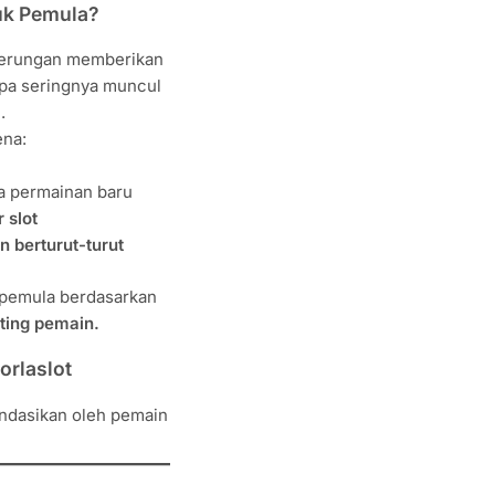
tuk Pemula?
derungan memberikan
rupa seringnya muncul
.
ena:
 permainan baru
 slot
n berturut-turut
k pemula berdasarkan
ating pemain.
orlaslot
endasikan oleh pemain