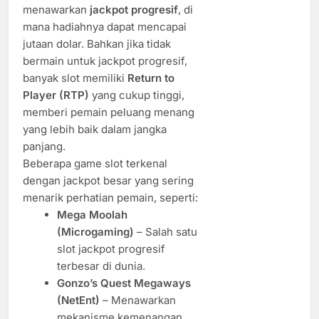
menawarkan
jackpot progresif
, di
mana hadiahnya dapat mencapai
jutaan dolar. Bahkan jika tidak
bermain untuk jackpot progresif,
banyak slot memiliki
Return to
Player (RTP)
yang cukup tinggi,
memberi pemain peluang menang
yang lebih baik dalam jangka
panjang.
Beberapa game slot terkenal
dengan jackpot besar yang sering
menarik perhatian pemain, seperti:
Mega Moolah
(Microgaming)
– Salah satu
slot jackpot progresif
terbesar di dunia.
Gonzo’s Quest Megaways
(NetEnt)
– Menawarkan
mekanisme kemenangan