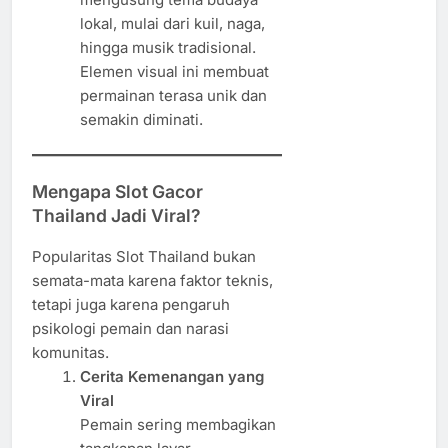
lokal, mulai dari kuil, naga,
hingga musik tradisional.
Elemen visual ini membuat
permainan terasa unik dan
semakin diminati.
Mengapa Slot Gacor
Thailand Jadi Viral?
Popularitas Slot Thailand bukan
semata-mata karena faktor teknis,
tetapi juga karena pengaruh
psikologi pemain dan narasi
komunitas.
Cerita Kemenangan yang
Viral
Pemain sering membagikan