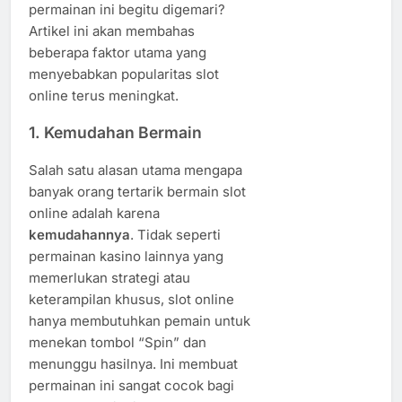
permainan ini begitu digemari?
Artikel ini akan membahas
beberapa faktor utama yang
menyebabkan popularitas slot
online terus meningkat.
1. Kemudahan Bermain
Salah satu alasan utama mengapa
banyak orang tertarik bermain slot
online adalah karena
kemudahannya
. Tidak seperti
permainan kasino lainnya yang
memerlukan strategi atau
keterampilan khusus, slot online
hanya membutuhkan pemain untuk
menekan tombol “Spin” dan
menunggu hasilnya. Ini membuat
permainan ini sangat cocok bagi