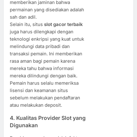
memberikan jaminan bahwa
permainan yang disediakan adalah
sah dan adil.
Selain itu, situs
slot gacor terbaik
juga harus dilengkapi dengan
teknologi enkripsi yang kuat untuk
melindungi data pribadi dan
transaksi pemain. Ini memberikan
rasa aman bagi pemain karena
mereka tahu bahwa informasi
mereka dilindungi dengan baik.
Pemain harus selalu memeriksa
lisensi dan keamanan situs
sebelum melakukan pendaftaran
atau melakukan deposit.
4.
Kualitas Provider Slot yang
Digunakan