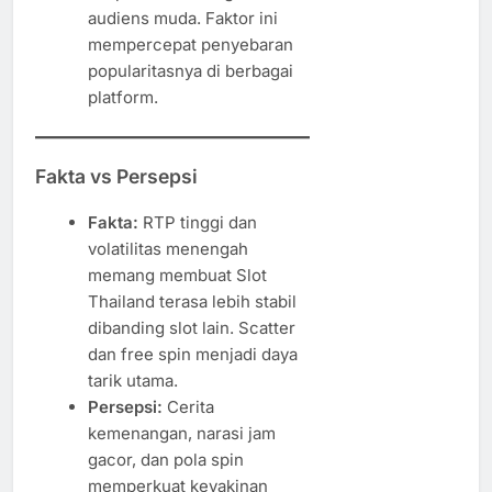
audiens muda. Faktor ini
mempercepat penyebaran
popularitasnya di berbagai
platform.
Fakta vs Persepsi
Fakta:
RTP tinggi dan
volatilitas menengah
memang membuat Slot
Thailand terasa lebih stabil
dibanding slot lain. Scatter
dan free spin menjadi daya
tarik utama.
Persepsi:
Cerita
kemenangan, narasi jam
gacor, dan pola spin
memperkuat keyakinan