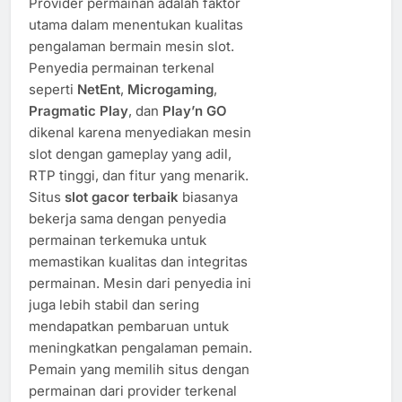
Provider permainan adalah faktor
utama dalam menentukan kualitas
pengalaman bermain mesin slot.
Penyedia permainan terkenal
seperti
NetEnt
,
Microgaming
,
Pragmatic Play
, dan
Play’n GO
dikenal karena menyediakan mesin
slot dengan gameplay yang adil,
RTP tinggi, dan fitur yang menarik.
Situs
slot gacor terbaik
biasanya
bekerja sama dengan penyedia
permainan terkemuka untuk
memastikan kualitas dan integritas
permainan. Mesin dari penyedia ini
juga lebih stabil dan sering
mendapatkan pembaruan untuk
meningkatkan pengalaman pemain.
Pemain yang memilih situs dengan
permainan dari provider terkenal