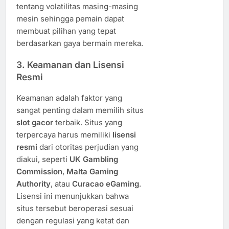
tentang volatilitas masing-masing
mesin sehingga pemain dapat
membuat pilihan yang tepat
berdasarkan gaya bermain mereka.
3.
Keamanan dan Lisensi
Resmi
Keamanan adalah faktor yang
sangat penting dalam memilih situs
slot gacor
terbaik. Situs yang
terpercaya harus memiliki
lisensi
resmi
dari otoritas perjudian yang
diakui, seperti
UK Gambling
Commission
,
Malta Gaming
Authority
, atau
Curacao eGaming
.
Lisensi ini menunjukkan bahwa
situs tersebut beroperasi sesuai
dengan regulasi yang ketat dan