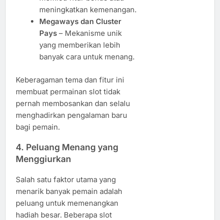
meningkatkan kemenangan.
Megaways dan Cluster
Pays
– Mekanisme unik
yang memberikan lebih
banyak cara untuk menang.
Keberagaman tema dan fitur ini
membuat permainan slot tidak
pernah membosankan dan selalu
menghadirkan pengalaman baru
bagi pemain.
4. Peluang Menang yang
Menggiurkan
Salah satu faktor utama yang
menarik banyak pemain adalah
peluang untuk memenangkan
hadiah besar. Beberapa slot