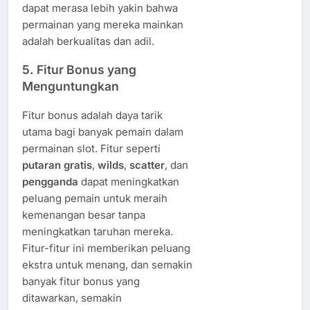
dapat merasa lebih yakin bahwa
permainan yang mereka mainkan
adalah berkualitas dan adil.
5.
Fitur Bonus yang
Menguntungkan
Fitur bonus adalah daya tarik
utama bagi banyak pemain dalam
permainan slot. Fitur seperti
putaran gratis
,
wilds
,
scatter
, dan
pengganda
dapat meningkatkan
peluang pemain untuk meraih
kemenangan besar tanpa
meningkatkan taruhan mereka.
Fitur-fitur ini memberikan peluang
ekstra untuk menang, dan semakin
banyak fitur bonus yang
ditawarkan, semakin