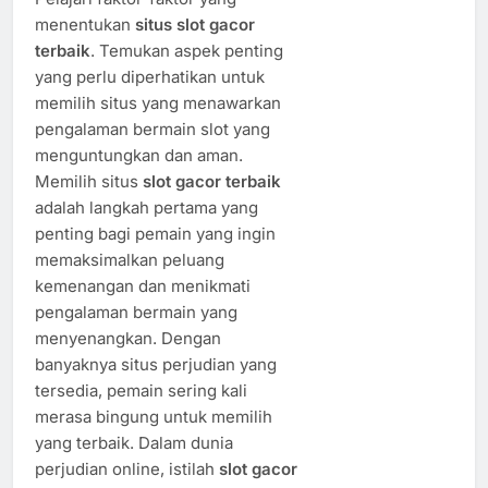
menentukan
situs slot gacor
terbaik
. Temukan aspek penting
yang perlu diperhatikan untuk
memilih situs yang menawarkan
pengalaman bermain slot yang
menguntungkan dan aman.
Memilih situs
slot gacor terbaik
adalah langkah pertama yang
penting bagi pemain yang ingin
memaksimalkan peluang
kemenangan dan menikmati
pengalaman bermain yang
menyenangkan. Dengan
banyaknya situs perjudian yang
tersedia, pemain sering kali
merasa bingung untuk memilih
yang terbaik. Dalam dunia
perjudian online, istilah
slot gacor