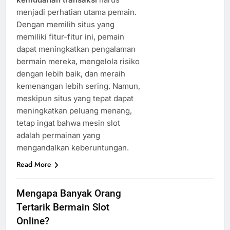
menjadi perhatian utama pemain.
Dengan memilih situs yang
memiliki fitur-fitur ini, pemain
dapat meningkatkan pengalaman
bermain mereka, mengelola risiko
dengan lebih baik, dan meraih
kemenangan lebih sering. Namun,
meskipun situs yang tepat dapat
meningkatkan peluang menang,
tetap ingat bahwa mesin slot
adalah permainan yang
mengandalkan keberuntungan.
Read More
Mengapa Banyak Orang
Tertarik Bermain Slot
Online?