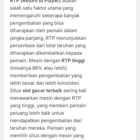
RTP (Return to Player)
adalah
salah satu faktor utama yang
memengaruhi seberapa banyak
pengembalian yang bisa
diharapkan oleh pemain dalam
jangka panjang. RTP menunjukkan
persentase dari total taruhan yang
diharapkan dikembalikan kepada
pemain. Mesin dengan
RTP tinggi
(misalnya 96% atau lebih)
memberikan pengembalian yang
lebih besar dan lebih konsisten.
Situs
slot gacor terbaik
sering kali
menawarkan mesin dengan RTP
yang tinggi, yang memberi pemain
peluang lebih baik untuk
mendapatkan pengembalian dari
taruhan mereka. Pemain yang
memilih situs dengan mesin yang