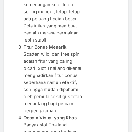
kemenangan kecil lebih
sering muncul, tetapi tetap
ada peluang hadiah besar.
Pola inilah yang membuat
pemain merasa permainan
lebih stabil.
Fitur Bonus Menarik
Scatter, wild, dan free spin
adalah fitur yang paling
dicari. Slot Thailand dikenal
menghadirkan fitur bonus
sederhana namun efektif,
sehingga mudah dipahami
oleh pemula sekaligus tetap
menantang bagi pemain
berpengalaman.
Desain Visual yang Khas
Banyak slot Thailand
mengusung tema budaya