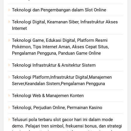
Teknologi dan Pengembangan dalam Slot Online
Teknologi Digital, Keamanan Siber, Infrastruktur Akses
Internet
Teknologi Game, Edukasi Digital, Platform Resmi
Pokémon, Tips Internet Aman, Akses Cepat Situs,
Pengalaman Pengguna, Panduan Game Online
Teknologi Infrastruktur & Arsitektur Sistem
Teknologi Platform,Infrastruktur Digital,Manajemen
Server,Keandalan Sistem,Pengalaman Pengguna
Teknologi Web & Manajemen Konten
Teknologi, Perjudian Online, Permainan Kasino
Telusuri pola terbaru slot gacor hari ini dalam mode
demo. Pelajari tren simbol, frekuensi bonus, dan strategi