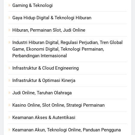
Gaming & Teknologi
Gaya Hidup Digital & Teknologi Hiburan
Hiburan, Permainan Slot, Judi Online
Industri Hiburan Digital, Regulasi Perjudian, Tren Global
Game, Ekonomi Digital, Teknologi Permainan,
Perbandingan Internasional
Infrastruktur & Cloud Engineering
Infrastruktur & Optimasi Kinerja
Judi Online, Taruhan Olahraga
Kasino Online, Slot Online, Strategi Permainan
Keamanan Akses & Autentikasi
Keamanan Akun, Teknologi Online, Panduan Pengguna