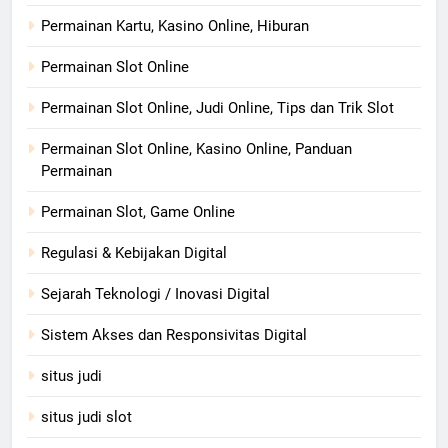
Permainan Kartu, Kasino Online, Hiburan
Permainan Slot Online
Permainan Slot Online, Judi Online, Tips dan Trik Slot
Permainan Slot Online, Kasino Online, Panduan
Permainan
Permainan Slot, Game Online
Regulasi & Kebijakan Digital
Sejarah Teknologi / Inovasi Digital
Sistem Akses dan Responsivitas Digital
situs judi
situs judi slot