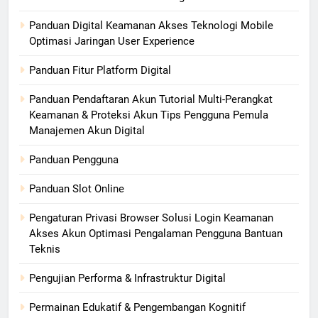
Panduan Digital Keamanan Akses Teknologi Mobile
Optimasi Jaringan User Experience
Panduan Fitur Platform Digital
Panduan Pendaftaran Akun Tutorial Multi-Perangkat
Keamanan & Proteksi Akun Tips Pengguna Pemula
Manajemen Akun Digital
Panduan Pengguna
Panduan Slot Online
Pengaturan Privasi Browser Solusi Login Keamanan
Akses Akun Optimasi Pengalaman Pengguna Bantuan
Teknis
Pengujian Performa & Infrastruktur Digital
Permainan Edukatif & Pengembangan Kognitif