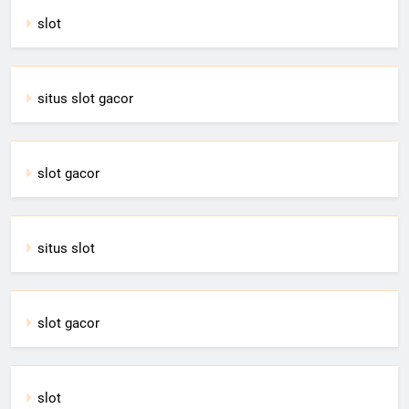
slot
situs slot gacor
slot gacor
situs slot
slot gacor
slot