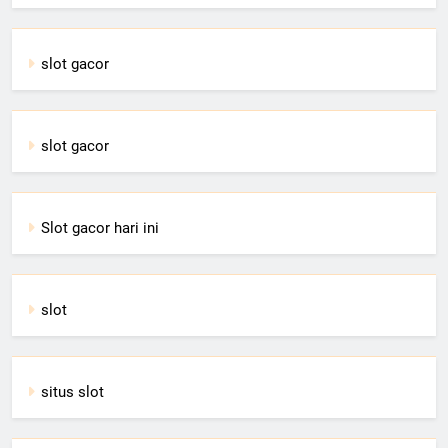
slot gacor
slot gacor
Slot gacor hari ini
slot
situs slot