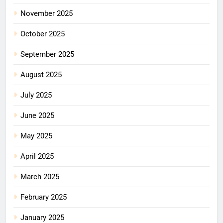
November 2025
October 2025
September 2025
August 2025
July 2025
June 2025
May 2025
April 2025
March 2025
February 2025
January 2025