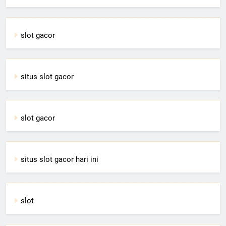
slot gacor
situs slot gacor
slot gacor
situs slot gacor hari ini
slot