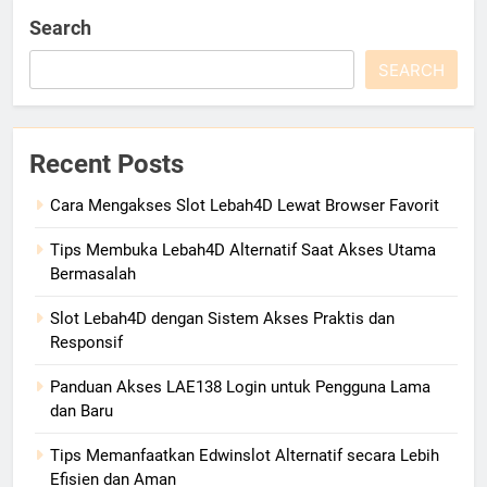
Search
SEARCH
Recent Posts
Cara Mengakses Slot Lebah4D Lewat Browser Favorit
Tips Membuka Lebah4D Alternatif Saat Akses Utama
Bermasalah
Slot Lebah4D dengan Sistem Akses Praktis dan
Responsif
Panduan Akses LAE138 Login untuk Pengguna Lama
dan Baru
Tips Memanfaatkan Edwinslot Alternatif secara Lebih
Efisien dan Aman