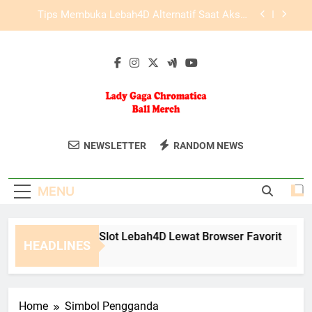
Skip
Slot Lebah4D dengan Sistem Akses Praktis dan
to
Responsif
content
Panduan Akses LAE138 Login untuk Pengguna
Lama dan Baru
Cara Mengakses Slot Lebah4D Lewat Browser
Favorit
Tips Membuka Lebah4D Alternatif Saat Akses
Utama Bermasalah
Lady Gaga
Dapatkan Koleksi Merchandise Resmi
Slot Lebah4D dengan Sistem Akses Praktis dan
NEWSLETTER
RANDOM NEWS
Responsif
Chromatica Ball
Dari Konser Lady Gaga Chromatica Ball
Panduan Akses LAE138 Login untuk Pengguna
Hanya Di Situs Ini.
Lama dan Baru
Merch
MENU
ara Mengakses Slot Lebah4D Lewat Browser Favorit
Ti
HEADLINES
 Months Ago
3 M
Home
Simbol Pengganda