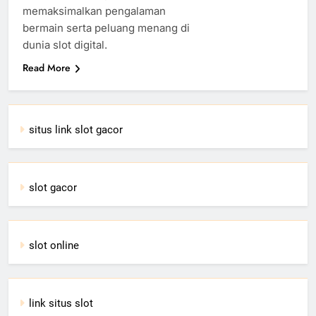
memaksimalkan pengalaman
bermain serta peluang menang di
dunia slot digital.
Read More
situs link slot gacor
slot gacor
slot online
link situs slot