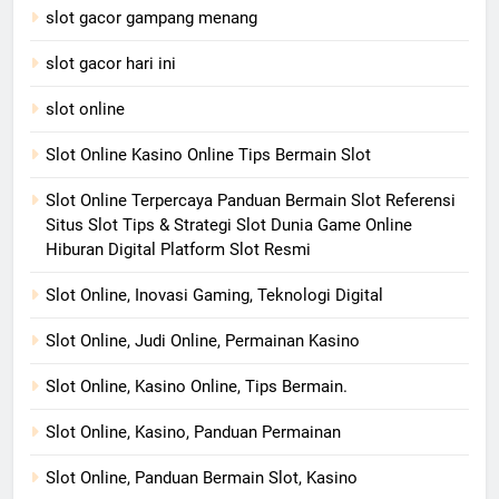
slot gacor gampang menang
slot gacor hari ini
slot online
Slot Online Kasino Online Tips Bermain Slot
Slot Online Terpercaya Panduan Bermain Slot Referensi
Situs Slot Tips & Strategi Slot Dunia Game Online
Hiburan Digital Platform Slot Resmi
Slot Online, Inovasi Gaming, Teknologi Digital
Slot Online, Judi Online, Permainan Kasino
Slot Online, Kasino Online, Tips Bermain.
Slot Online, Kasino, Panduan Permainan
Slot Online, Panduan Bermain Slot, Kasino