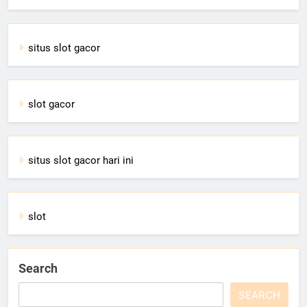
situs slot gacor
slot gacor
situs slot gacor hari ini
slot
Search
SEARCH