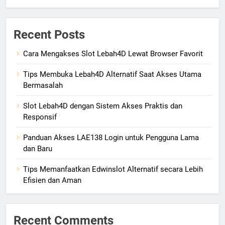
Recent Posts
Cara Mengakses Slot Lebah4D Lewat Browser Favorit
Tips Membuka Lebah4D Alternatif Saat Akses Utama
Bermasalah
Slot Lebah4D dengan Sistem Akses Praktis dan
Responsif
Panduan Akses LAE138 Login untuk Pengguna Lama
dan Baru
Tips Memanfaatkan Edwinslot Alternatif secara Lebih
Efisien dan Aman
Recent Comments