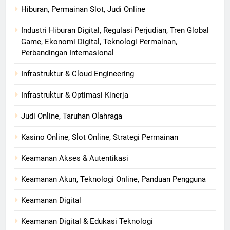
Hiburan, Permainan Slot, Judi Online
Industri Hiburan Digital, Regulasi Perjudian, Tren Global
Game, Ekonomi Digital, Teknologi Permainan,
Perbandingan Internasional
Infrastruktur & Cloud Engineering
Infrastruktur & Optimasi Kinerja
Judi Online, Taruhan Olahraga
Kasino Online, Slot Online, Strategi Permainan
Keamanan Akses & Autentikasi
Keamanan Akun, Teknologi Online, Panduan Pengguna
Keamanan Digital
Keamanan Digital & Edukasi Teknologi