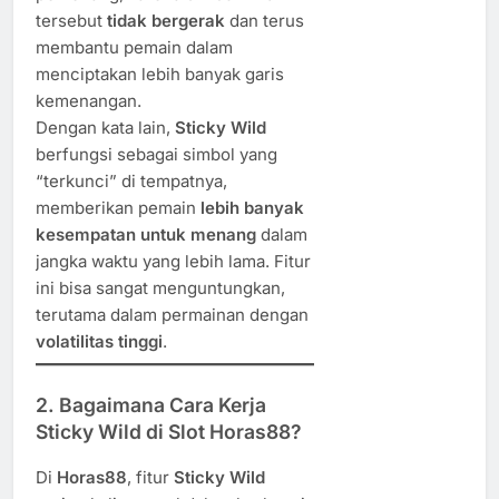
tersebut
tidak bergerak
dan terus
membantu pemain dalam
menciptakan lebih banyak garis
kemenangan.
Dengan kata lain,
Sticky Wild
berfungsi sebagai simbol yang
“terkunci” di tempatnya,
memberikan pemain
lebih banyak
kesempatan untuk menang
dalam
jangka waktu yang lebih lama. Fitur
ini bisa sangat menguntungkan,
terutama dalam permainan dengan
volatilitas tinggi
.
2.
Bagaimana Cara Kerja
Sticky Wild di Slot Horas88?
Di
Horas88
, fitur
Sticky Wild