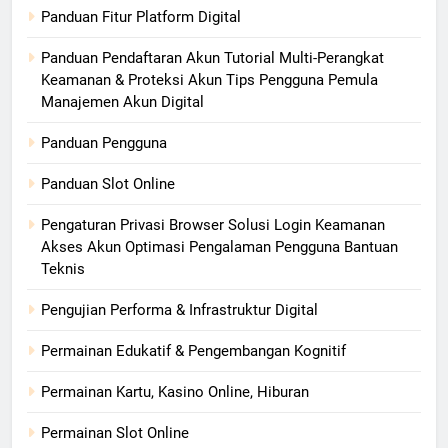
Panduan Fitur Platform Digital
Panduan Pendaftaran Akun Tutorial Multi-Perangkat
Keamanan & Proteksi Akun Tips Pengguna Pemula
Manajemen Akun Digital
Panduan Pengguna
Panduan Slot Online
Pengaturan Privasi Browser Solusi Login Keamanan
Akses Akun Optimasi Pengalaman Pengguna Bantuan
Teknis
Pengujian Performa & Infrastruktur Digital
Permainan Edukatif & Pengembangan Kognitif
Permainan Kartu, Kasino Online, Hiburan
Permainan Slot Online