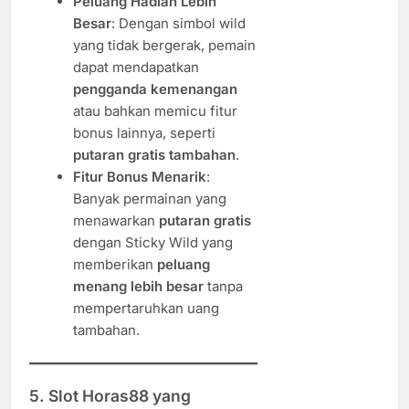
Peluang Hadiah Lebih
Besar
: Dengan simbol wild
yang tidak bergerak, pemain
dapat mendapatkan
pengganda kemenangan
atau bahkan memicu fitur
bonus lainnya, seperti
putaran gratis tambahan
.
Fitur Bonus Menarik
:
Banyak permainan yang
menawarkan
putaran gratis
dengan Sticky Wild yang
memberikan
peluang
menang lebih besar
tanpa
mempertaruhkan uang
tambahan.
5.
Slot Horas88 yang