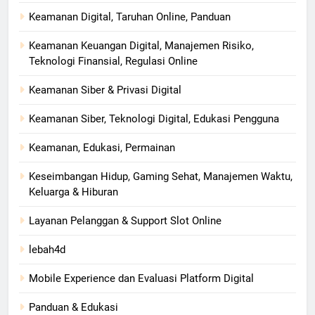
Keamanan Digital, Taruhan Online, Panduan
Keamanan Keuangan Digital, Manajemen Risiko,
Teknologi Finansial, Regulasi Online
Keamanan Siber & Privasi Digital
Keamanan Siber, Teknologi Digital, Edukasi Pengguna
Keamanan, Edukasi, Permainan
Keseimbangan Hidup, Gaming Sehat, Manajemen Waktu,
Keluarga & Hiburan
Layanan Pelanggan & Support Slot Online
lebah4d
Mobile Experience dan Evaluasi Platform Digital
Panduan & Edukasi