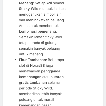
Menang
: Setiap kali simbol
Sticky Wild
muncul, ia dapat
menggantikan simbol lain
dan meningkatkan peluang
Anda untuk membentuk
kombinasi pemenang
.
Semakin lama Sticky Wild
tetap berada di gulungan,
semakin banyak peluang
untuk menang.
Fitur Tambahan
: Beberapa
slot di
Horas88
juga
menawarkan
pengganda
kemenangan
atau
putaran
gratis tambahan
selama
periode Sticky Wild,
memberikan lebih banyak
peluang untuk meraih
kemenangan besar.