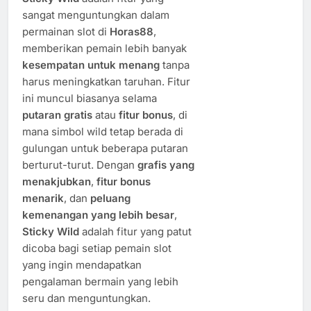
sangat menguntungkan dalam
permainan slot di
Horas88
,
memberikan pemain lebih banyak
kesempatan untuk menang
tanpa
harus meningkatkan taruhan. Fitur
ini muncul biasanya selama
putaran gratis
atau
fitur bonus
, di
mana simbol wild tetap berada di
gulungan untuk beberapa putaran
berturut-turut. Dengan
grafis yang
menakjubkan
,
fitur bonus
menarik
, dan
peluang
kemenangan yang lebih besar
,
Sticky Wild
adalah fitur yang patut
dicoba bagi setiap pemain slot
yang ingin mendapatkan
pengalaman bermain yang lebih
seru dan menguntungkan.