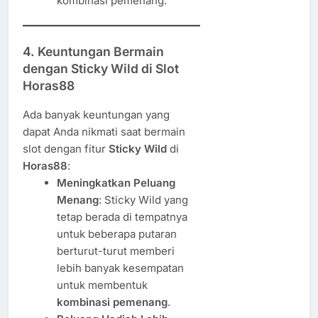
kombinasi pemenang.
4.
Keuntungan Bermain
dengan Sticky Wild di Slot
Horas88
Ada banyak keuntungan yang
dapat Anda nikmati saat bermain
slot dengan fitur
Sticky Wild
di
Horas88
:
Meningkatkan Peluang
Menang
: Sticky Wild yang
tetap berada di tempatnya
untuk beberapa putaran
berturut-turut memberi
lebih banyak kesempatan
untuk membentuk
kombinasi pemenang
.