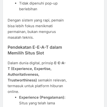
Tidak dipenuhi pop-up
berlebihan
Dengan sistem yang rapi, pemain
bisa lebih fokus menikmati
permainan, bukan mengurus
masalah teknis.
Pendekatan E-E-A-T dalam
Memilih Situs Slot
Dalam dunia digital, prinsip
E-E-A-
T (Experience, Expertise,
Authoritativeness,
Trustworthiness)
semakin relevan,
termasuk untuk platform hiburan
online.
Experience (Pengalaman):
Situs yang telah lama