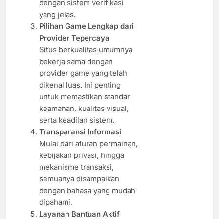
dengan sistem verifikasi
yang jelas.
Pilihan Game Lengkap dari
Provider Tepercaya
Situs berkualitas umumnya
bekerja sama dengan
provider game yang telah
dikenal luas. Ini penting
untuk memastikan standar
keamanan, kualitas visual,
serta keadilan sistem.
Transparansi Informasi
Mulai dari aturan permainan,
kebijakan privasi, hingga
mekanisme transaksi,
semuanya disampaikan
dengan bahasa yang mudah
dipahami.
Layanan Bantuan Aktif