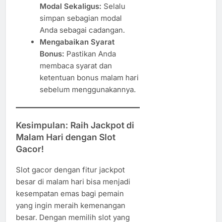
Modal Sekaligus:
Selalu
simpan sebagian modal
Anda sebagai cadangan.
Mengabaikan Syarat
Bonus:
Pastikan Anda
membaca syarat dan
ketentuan bonus malam hari
sebelum menggunakannya.
Kesimpulan: Raih Jackpot di
Malam Hari dengan Slot
Gacor!
Slot gacor dengan fitur jackpot
besar di malam hari bisa menjadi
kesempatan emas bagi pemain
yang ingin meraih kemenangan
besar. Dengan memilih slot yang