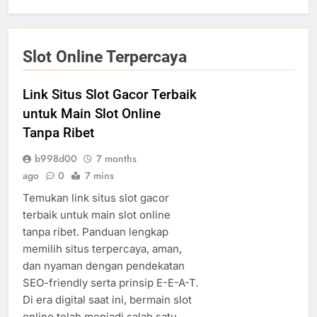
Slot Online Terpercaya
Link Situs Slot Gacor Terbaik
untuk Main Slot Online
Tanpa Ribet
b998d00
7 months
ago
0
7 mins
Temukan link situs slot gacor
terbaik untuk main slot online
tanpa ribet. Panduan lengkap
memilih situs terpercaya, aman,
dan nyaman dengan pendekatan
SEO-friendly serta prinsip E-E-A-T.
Di era digital saat ini, bermain slot
online telah menjadi salah satu