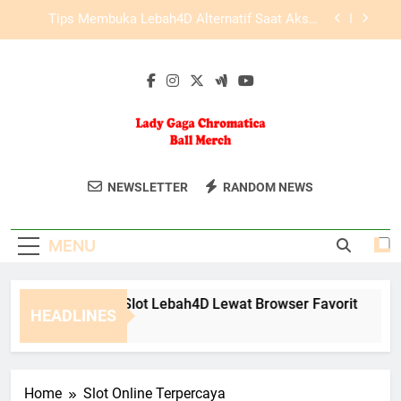
Skip
Slot Lebah4D dengan Sistem Akses Praktis dan
to
Responsif
content
Panduan Akses LAE138 Login untuk Pengguna
Lama dan Baru
Cara Mengakses Slot Lebah4D Lewat Browser
Favorit
Tips Membuka Lebah4D Alternatif Saat Akses
Utama Bermasalah
Lady Gaga
Dapatkan Koleksi Merchandise Resmi
Slot Lebah4D dengan Sistem Akses Praktis dan
NEWSLETTER
RANDOM NEWS
Responsif
Chromatica Ball
Dari Konser Lady Gaga Chromatica Ball
Panduan Akses LAE138 Login untuk Pengguna
Hanya Di Situs Ini.
Lama dan Baru
Merch
MENU
ra Mengakses Slot Lebah4D Lewat Browser Favorit
Tip
HEADLINES
Months Ago
3 Mo
Home
Slot Online Terpercaya