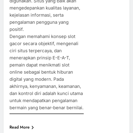
digunakan. Situs yang baik akan
mengedepankan kualitas layanan,
kejelasan informasi, serta
pengalaman pengguna yang
positif.
Dengan memahami konsep slot
gacor secara objektif, mengenali
ciri situs terpercaya, dan
menerapkan prinsip E-E-A-T,
pemain dapat menikmati slot
online sebagai bentuk hiburan
digital yang modern. Pada
akhirnya, kenyamanan, keamanan,
dan kontrol diri adalah kunci utama
untuk mendapatkan pengalaman
bermain yang benar-benar bernilai.
Read More