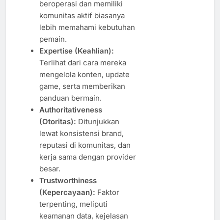
beroperasi dan memiliki
komunitas aktif biasanya
lebih memahami kebutuhan
pemain.
Expertise (Keahlian):
Terlihat dari cara mereka
mengelola konten, update
game, serta memberikan
panduan bermain.
Authoritativeness
(Otoritas):
Ditunjukkan
lewat konsistensi brand,
reputasi di komunitas, dan
kerja sama dengan provider
besar.
Trustworthiness
(Kepercayaan):
Faktor
terpenting, meliputi
keamanan data, kejelasan