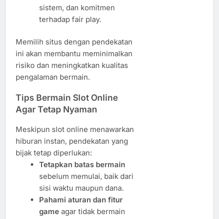
sistem, dan komitmen
terhadap fair play.
Memilih situs dengan pendekatan
ini akan membantu meminimalkan
risiko dan meningkatkan kualitas
pengalaman bermain.
Tips Bermain Slot Online
Agar Tetap Nyaman
Meskipun slot online menawarkan
hiburan instan, pendekatan yang
bijak tetap diperlukan:
Tetapkan batas bermain
sebelum memulai, baik dari
sisi waktu maupun dana.
Pahami aturan dan fitur
game
agar tidak bermain