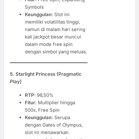
Symbols
Keunggulan:
Slot ini
memiliki volatilitas tinggi,
namun di malam hari sering
kali jackpot besar muncul
dalam mode free spin
dengan simbol yang meluas.
5. Starlight Princess (Pragmatic
Play)
RTP:
96,50%
Fitur:
Multiplier hingga
500x, Free Spin
Keunggulan:
Serupa
dengan Gates of Olympus,
slot ini menawarkan