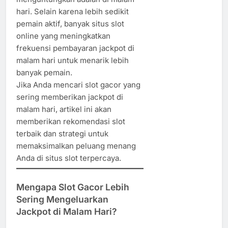
hari. Selain karena lebih sedikit
pemain aktif, banyak situs slot
online yang meningkatkan
frekuensi pembayaran jackpot di
malam hari untuk menarik lebih
banyak pemain.
Jika Anda mencari slot gacor yang
sering memberikan jackpot di
malam hari, artikel ini akan
memberikan rekomendasi slot
terbaik dan strategi untuk
memaksimalkan peluang menang
Anda di situs slot terpercaya.
Mengapa Slot Gacor Lebih
Sering Mengeluarkan
Jackpot di Malam Hari?