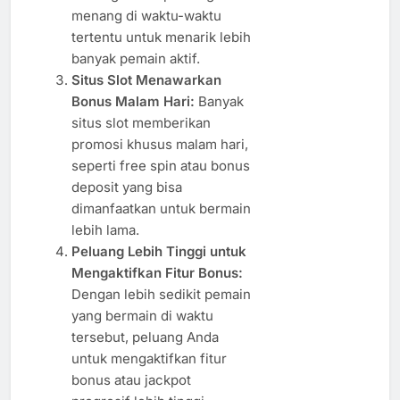
menang di waktu-waktu
tertentu untuk menarik lebih
banyak pemain aktif.
Situs Slot Menawarkan
Bonus Malam Hari:
Banyak
situs slot memberikan
promosi khusus malam hari,
seperti free spin atau bonus
deposit yang bisa
dimanfaatkan untuk bermain
lebih lama.
Peluang Lebih Tinggi untuk
Mengaktifkan Fitur Bonus:
Dengan lebih sedikit pemain
yang bermain di waktu
tersebut, peluang Anda
untuk mengaktifkan fitur
bonus atau jackpot