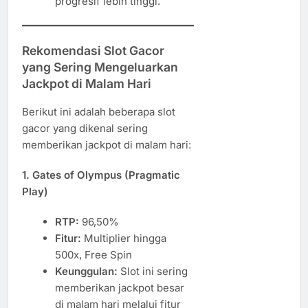
progresif lebih tinggi.
Rekomendasi Slot Gacor
yang Sering Mengeluarkan
Jackpot di Malam Hari
Berikut ini adalah beberapa slot
gacor yang dikenal sering
memberikan jackpot di malam hari:
1. Gates of Olympus (Pragmatic
Play)
RTP:
96,50%
Fitur:
Multiplier hingga
500x, Free Spin
Keunggulan:
Slot ini sering
memberikan jackpot besar
di malam hari melalui fitur