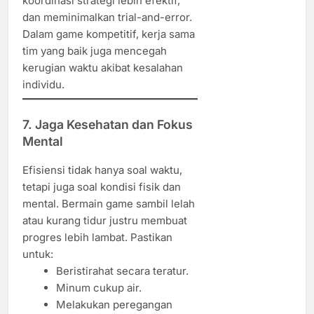
koordinasi strategi lebih efektif,
dan meminimalkan trial-and-error.
Dalam game kompetitif, kerja sama
tim yang baik juga mencegah
kerugian waktu akibat kesalahan
individu.
7. Jaga Kesehatan dan Fokus
Mental
Efisiensi tidak hanya soal waktu,
tetapi juga soal kondisi fisik dan
mental. Bermain game sambil lelah
atau kurang tidur justru membuat
progres lebih lambat. Pastikan
untuk:
Beristirahat secara teratur.
Minum cukup air.
Melakukan peregangan