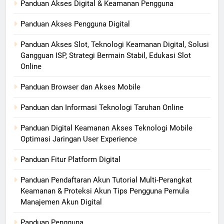
Panduan Akses Digital & Keamanan Pengguna
Panduan Akses Pengguna Digital
Panduan Akses Slot, Teknologi Keamanan Digital, Solusi
Gangguan ISP, Strategi Bermain Stabil, Edukasi Slot
Online
Panduan Browser dan Akses Mobile
Panduan dan Informasi Teknologi Taruhan Online
Panduan Digital Keamanan Akses Teknologi Mobile
Optimasi Jaringan User Experience
Panduan Fitur Platform Digital
Panduan Pendaftaran Akun Tutorial Multi-Perangkat
Keamanan & Proteksi Akun Tips Pengguna Pemula
Manajemen Akun Digital
Panduan Pengguna