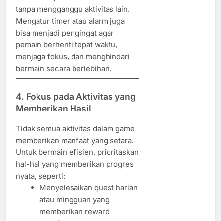
tanpa mengganggu aktivitas lain.
Mengatur timer atau alarm juga
bisa menjadi pengingat agar
pemain berhenti tepat waktu,
menjaga fokus, dan menghindari
bermain secara berlebihan.
4. Fokus pada Aktivitas yang
Memberikan Hasil
Tidak semua aktivitas dalam game
memberikan manfaat yang setara.
Untuk bermain efisien, prioritaskan
hal-hal yang memberikan progres
nyata, seperti:
Menyelesaikan quest harian
atau mingguan yang
memberikan reward