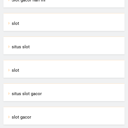
Slot gacor hari ini
slot
situs slot
slot
situs slot gacor
slot gacor