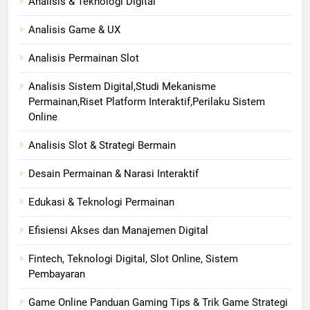
Analisis & Teknologi Digital
Analisis Game & UX
Analisis Permainan Slot
Analisis Sistem Digital,Studi Mekanisme
Permainan,Riset Platform Interaktif,Perilaku Sistem
Online
Analisis Slot & Strategi Bermain
Desain Permainan & Narasi Interaktif
Edukasi & Teknologi Permainan
Efisiensi Akses dan Manajemen Digital
Fintech, Teknologi Digital, Slot Online, Sistem
Pembayaran
Game Online Panduan Gaming Tips & Trik Game Strategi