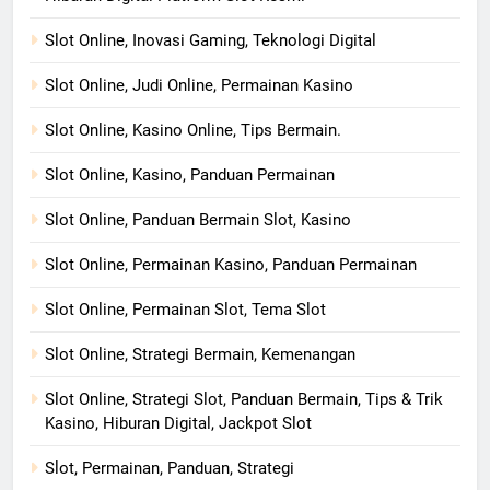
Slot Online, Inovasi Gaming, Teknologi Digital
Slot Online, Judi Online, Permainan Kasino
Slot Online, Kasino Online, Tips Bermain.
Slot Online, Kasino, Panduan Permainan
Slot Online, Panduan Bermain Slot, Kasino
Slot Online, Permainan Kasino, Panduan Permainan
Slot Online, Permainan Slot, Tema Slot
Slot Online, Strategi Bermain, Kemenangan
Slot Online, Strategi Slot, Panduan Bermain, Tips & Trik
Kasino, Hiburan Digital, Jackpot Slot
Slot, Permainan, Panduan, Strategi