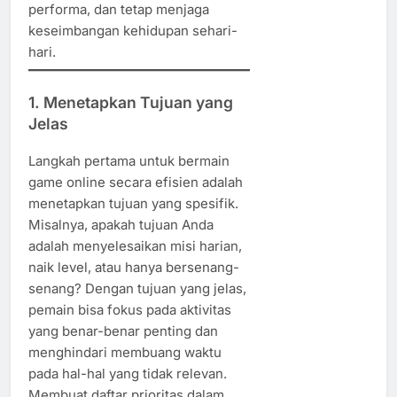
performa, dan tetap menjaga
keseimbangan kehidupan sehari-
hari.
1. Menetapkan Tujuan yang
Jelas
Langkah pertama untuk bermain
game online secara efisien adalah
menetapkan tujuan yang spesifik.
Misalnya, apakah tujuan Anda
adalah menyelesaikan misi harian,
naik level, atau hanya bersenang-
senang? Dengan tujuan yang jelas,
pemain bisa fokus pada aktivitas
yang benar-benar penting dan
menghindari membuang waktu
pada hal-hal yang tidak relevan.
Membuat daftar prioritas dalam