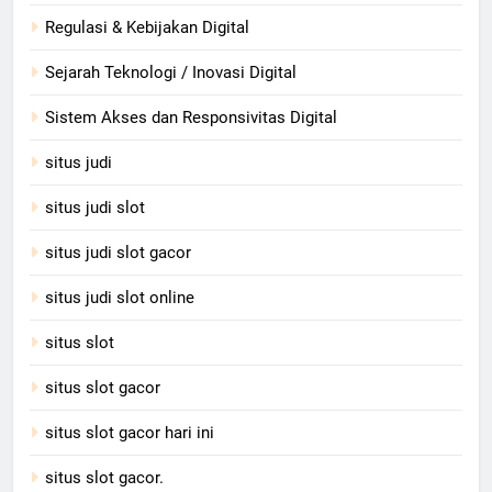
Regulasi & Kebijakan Digital
Sejarah Teknologi / Inovasi Digital
Sistem Akses dan Responsivitas Digital
situs judi
situs judi slot
situs judi slot gacor
situs judi slot online
situs slot
situs slot gacor
situs slot gacor hari ini
situs slot gacor.