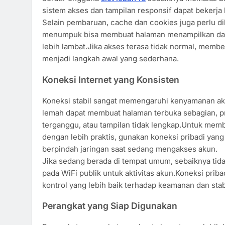
sistem akses dan tampilan responsif dapat bekerja 
Selain pembaruan, cache dan cookies juga perlu d
menumpuk bisa membuat halaman menampilkan dat
lebih lambat.Jika akses terasa tidak normal, memb
menjadi langkah awal yang sederhana.
Koneksi Internet yang Konsisten
Koneksi stabil sangat memengaruhi kenyamanan ak
lemah dapat membuat halaman terbuka sebagian, 
terganggu, atau tampilan tidak lengkap.Untuk mem
dengan lebih praktis, gunakan koneksi pribadi yang
berpindah jaringan saat sedang mengakses akun.
Jika sedang berada di tempat umum, sebaiknya tida
pada WiFi publik untuk aktivitas akun.Koneksi pri
kontrol yang lebih baik terhadap keamanan dan stabi
Perangkat yang Siap Digunakan