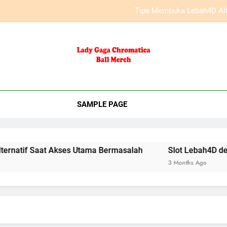
Tips Membuka Lebah4D Alt
Slot Lebah4D denga
Panduan Akses LAE138
y Gaga Chromatica Ba
Cara Mengakse
oleksi Merchandise Resmi Dari Konser Lady Gaga Chromatica Ba
Tips Membuka Lebah4D Alt
SAMPLE PAGE
Slot Lebah4D denga
Panduan Akses LAE138
t Akses Utama Bermasalah
Slot Lebah4D dengan Sistem
3 Months Ago