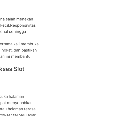
una salah menekan
 kecil.Responsivitas
onal sehingga
pertama kali membuka
ingkat, dan pastikan
aan ini membantu
kses Slot
buka halaman
dapat menyebabkan
atau halaman terasa
owser terbaru agar