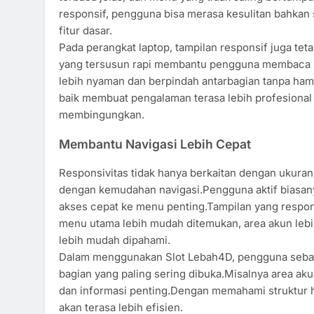
responsif, pengguna bisa merasa kesulitan bahk
fitur dasar.
Pada perangkat laptop, tampilan responsif juga tet
yang tersusun rapi membantu pengguna membaca 
lebih nyaman dan berpindah antarbagian tanpa ham
baik membuat pengalaman terasa lebih profesional 
membingungkan.
Membantu Navigasi Lebih Cepat
Responsivitas tidak hanya berkaitan dengan ukuran l
dengan kemudahan navigasi.Pengguna aktif bias
akses cepat ke menu penting.Tampilan yang respo
menu utama lebih mudah ditemukan, area akun lebih 
lebih mudah dipahami.
Dalam menggunakan Slot Lebah4D, pengguna seba
bagian yang paling sering dibuka.Misalnya area aku
dan informasi penting.Dengan memahami struktur h
akan terasa lebih efisien.