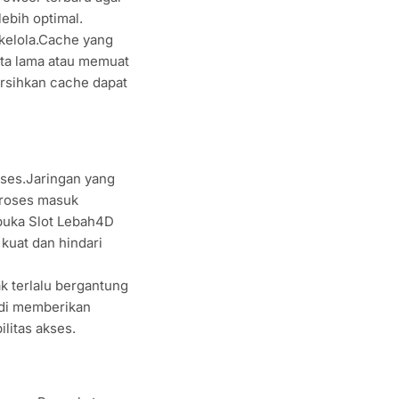
lebih optimal.
ikelola.Cache yang
a lama atau memuat
ersihkan cache dapat
ses.Jaringan yang
proses masuk
buka Slot Lebah4D
 kuat dan hindari
k terlalu bergantung
badi memberikan
litas akses.