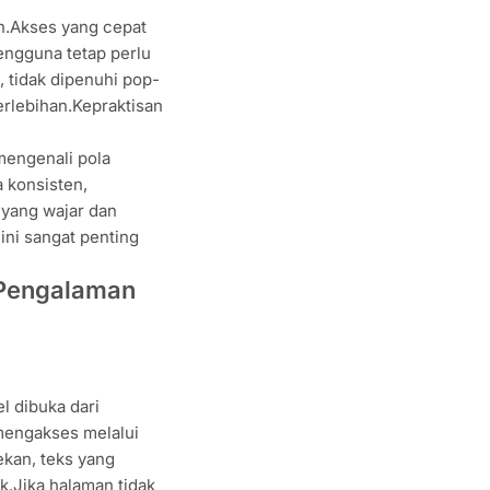
n.Akses yang cepat
Pengguna tetap perlu
, tidak dipenuhi pop-
erlebihan.Kepraktisan
mengenali pola
 konsisten,
yang wajar dan
ini sangat penting
 Pengalaman
l dibuka dari
mengakses melalui
kan, teks yang
k.Jika halaman tidak