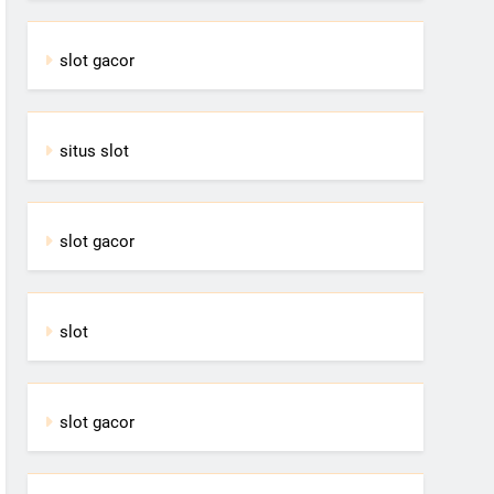
slot gacor
situs slot
slot gacor
slot
slot gacor