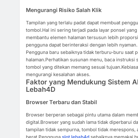
Mengurangi Risiko Salah Klik
Tampilan yang terlalu padat dapat membuat pengg
tombol.Hal ini sering terjadi pada layar ponsel yang
membantu elemen halaman tersusun lebih proporsi
pengguna dapat berinteraksi dengan lebih nyaman.
Pengguna baru sebaiknya tidak terburu-buru saat 
halaman.Perhatikan susunan menu, baca instruksi s
tombol yang ditekan memang sesuai tujuan.Kebias
mengurangi kesalahan akses.
Faktor yang Mendukung Sistem A
Lebah4D
Browser Terbaru dan Stabil
Browser berperan sebagai pintu utama dalam mem
digital.Browser yang sudah lama tidak diperbarui 
tampilan tidak sempurna, tombol tidak merespons, 
berat.Pengguna
slot lebah4d
sebaiknya memakai br