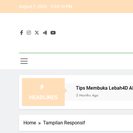
Skip
August 7, 2026
9:59:11 PM
to
content
Lad
Dapatkan K
Browser Favorit
Tips Membuka Lebah4D Alternatif Saa
3 Months Ago
HEADLINES
Home
Tampilan Responsif