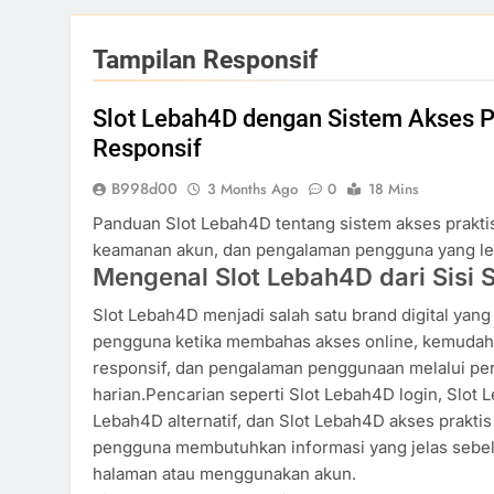
Tampilan Responsif
Slot Lebah4D dengan Sistem Akses P
Responsif
B998d00
3 Months Ago
0
18 Mins
Panduan Slot Lebah4D tentang sistem akses praktis
keamanan akun, dan pengalaman pengguna yang leb
Mengenal Slot Lebah4D dari Sisi 
Slot Lebah4D menjadi salah satu brand digital yang
pengguna ketika membahas akses online, kemudaha
responsif, dan pengalaman penggunaan melalui pe
harian.Pencarian seperti Slot Lebah4D login, Slot 
Lebah4D alternatif, dan Slot Lebah4D akses prakt
pengguna membutuhkan informasi yang jelas seb
halaman atau menggunakan akun.