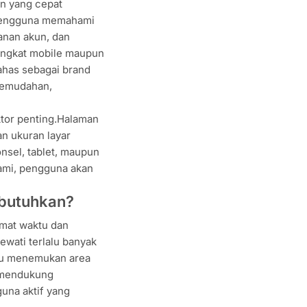
an yang cepat
 pengguna memahami
anan akun, dan
angkat mobile maupun
ahas sebagai brand
kemudahan,
ktor penting.Halaman
n ukuran layar
nsel, tablet, maupun
hami, pengguna akan
ibutuhkan?
mat waktu dan
wati terlalu banyak
au menemukan area
t mendukung
guna aktif yang