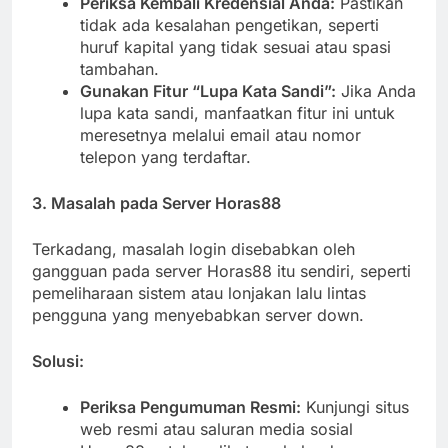
Periksa Kembali Kredensial Anda:
Pastikan
tidak ada kesalahan pengetikan, seperti
huruf kapital yang tidak sesuai atau spasi
tambahan.
Gunakan Fitur “Lupa Kata Sandi”:
Jika Anda
lupa kata sandi, manfaatkan fitur ini untuk
meresetnya melalui email atau nomor
telepon yang terdaftar.
3. Masalah pada Server Horas88
Terkadang, masalah login disebabkan oleh
gangguan pada server Horas88 itu sendiri, seperti
pemeliharaan sistem atau lonjakan lalu lintas
pengguna yang menyebabkan server down.
Solusi:
Periksa Pengumuman Resmi:
Kunjungi situs
web resmi atau saluran media sosial