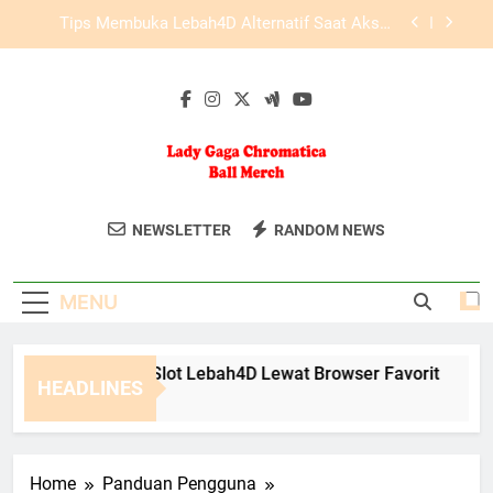
Skip
Slot Lebah4D dengan Sistem Akses Praktis dan
to
Responsif
content
Panduan Akses LAE138 Login untuk Pengguna
Lama dan Baru
Cara Mengakses Slot Lebah4D Lewat Browser
Favorit
Tips Membuka Lebah4D Alternatif Saat Akses
Utama Bermasalah
Lady Gaga
Dapatkan Koleksi Merchandise Resmi
Slot Lebah4D dengan Sistem Akses Praktis dan
NEWSLETTER
RANDOM NEWS
Responsif
Chromatica Ball
Dari Konser Lady Gaga Chromatica Ball
Panduan Akses LAE138 Login untuk Pengguna
Hanya Di Situs Ini.
Lama dan Baru
Merch
MENU
ara Mengakses Slot Lebah4D Lewat Browser Favorit
Tip
HEADLINES
Months Ago
3 Mo
Home
Panduan Pengguna