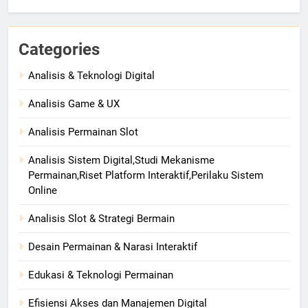
Categories
Analisis & Teknologi Digital
Analisis Game & UX
Analisis Permainan Slot
Analisis Sistem Digital,Studi Mekanisme
Permainan,Riset Platform Interaktif,Perilaku Sistem
Online
Analisis Slot & Strategi Bermain
Desain Permainan & Narasi Interaktif
Edukasi & Teknologi Permainan
Efisiensi Akses dan Manajemen Digital