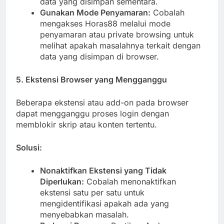
data yang disimpan sementara.
Gunakan Mode Penyamaran:
Cobalah
mengakses Horas88 melalui mode
penyamaran atau private browsing untuk
melihat apakah masalahnya terkait dengan
data yang disimpan di browser.
5. Ekstensi Browser yang Mengganggu
Beberapa ekstensi atau add-on pada browser
dapat mengganggu proses login dengan
memblokir skrip atau konten tertentu.
Solusi:
Nonaktifkan Ekstensi yang Tidak
Diperlukan:
Cobalah menonaktifkan
ekstensi satu per satu untuk
mengidentifikasi apakah ada yang
menyebabkan masalah.