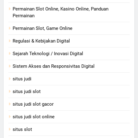
Permainan Slot Online, Kasino Online, Panduan
Permainan
Permainan Slot, Game Online
Regulasi & Kebijakan Digital
Sejarah Teknologi / Inovasi Digital
Sistem Akses dan Responsivitas Digital
situs judi
situs judi slot
situs judi slot gacor
situs judi slot online
situs slot