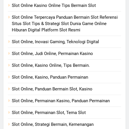
Slot Online Kasino Online Tips Bermain Slot
Slot Online Terpercaya Panduan Bermain Slot Referensi
Situs Slot Tips & Strategi Slot Dunia Game Online
Hiburan Digital Platform Slot Resmi
Slot Online, Inovasi Gaming, Teknologi Digital
Slot Online, Judi Online, Permainan Kasino
Slot Online, Kasino Online, Tips Bermain.
Slot Online, Kasino, Panduan Permainan
Slot Online, Panduan Bermain Slot, Kasino
Slot Online, Permainan Kasino, Panduan Permainan
Slot Online, Permainan Slot, Tema Slot
Slot Online, Strategi Bermain, Kemenangan