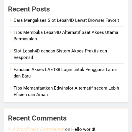
Recent Posts
Cara Mengakses Slot Lebah4D Lewat Browser Favorit
Tips Membuka Lebah4D Alternatif Saat Akses Utama
Bermasalah
Slot Lebah4D dengan Sistem Akses Praktis dan
Responsif
Panduan Akses LAE138 Login untuk Pengguna Lama
dan Baru
Tips Memanfaatkan Edwinslot Alternatif secara Lebih
Efisien dan Aman
Recent Comments
A WordPress Commenter
on
Hello world!