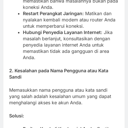
memastikan bahwa masalahnya bukan pada
koneksi Anda.
Restart Perangkat Jaringan:
Matikan dan
nyalakan kembali modem atau router Anda
untuk memperbarui koneksi.
Hubungi Penyedia Layanan Internet:
Jika
masalah berlanjut, konsultasikan dengan
penyedia layanan internet Anda untuk
memastikan tidak ada gangguan di area
Anda.
2. Kesalahan pada Nama Pengguna atau Kata
Sandi
Memasukkan nama pengguna atau kata sandi
yang salah adalah kesalahan umum yang dapat
menghalangi akses ke akun Anda.
Solusi: