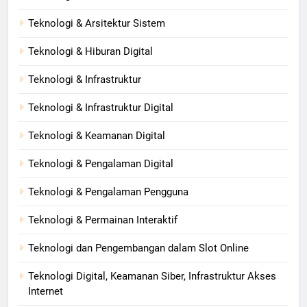
Teknologi & Arsitektur Sistem
Teknologi & Hiburan Digital
Teknologi & Infrastruktur
Teknologi & Infrastruktur Digital
Teknologi & Keamanan Digital
Teknologi & Pengalaman Digital
Teknologi & Pengalaman Pengguna
Teknologi & Permainan Interaktif
Teknologi dan Pengembangan dalam Slot Online
Teknologi Digital, Keamanan Siber, Infrastruktur Akses
Internet