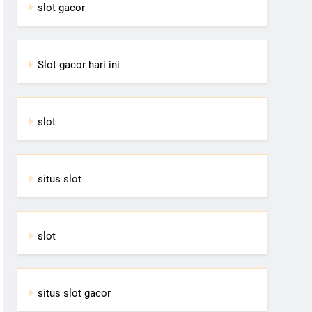
slot gacor
Slot gacor hari ini
slot
situs slot
slot
situs slot gacor