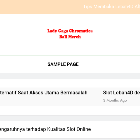
Tips Membuka Lebah4D Alt
Slot Lebah4D denga
Panduan Akses LAE138
y Gaga Chromatica Ba
Cara Mengakse
oleksi Merchandise Resmi Dari Konser Lady Gaga Chromatica Ba
Tips Membuka Lebah4D Alt
SAMPLE PAGE
Slot Lebah4D denga
Panduan Akses LAE138
t Akses Utama Bermasalah
Slot Lebah4D dengan Sistem
3 Months Ago
engaruhnya terhadap Kualitas Slot Online