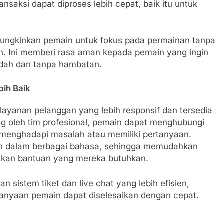
saksi dapat diproses lebih cepat, baik itu untuk
mungkinkan pemain untuk fokus pada permainan tanpa
n. Ini memberi rasa aman kepada pemain yang ingin
ah dan tanpa hambatan.
ih Baik
n layanan pelanggan yang lebih responsif dan tersedia
ng oleh tim profesional, pemain dapat menghubungi
 menghadapi masalah atau memiliki pertanyaan.
kan dalam berbagai bahasa, sehingga memudahkan
tkan bantuan yang mereka butuhkan.
an sistem tiket dan live chat yang lebih efisien,
anyaan pemain dapat diselesaikan dengan cepat.