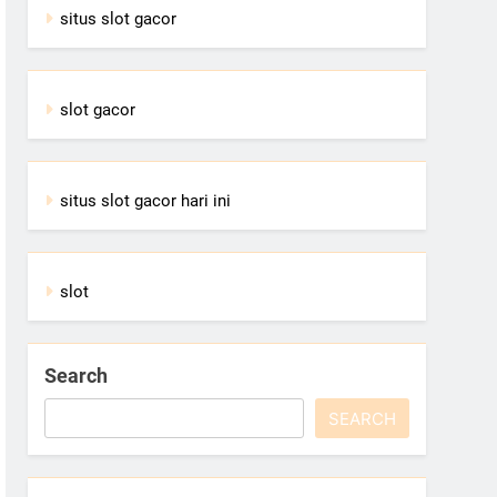
situs slot gacor
slot gacor
situs slot gacor hari ini
slot
Search
SEARCH