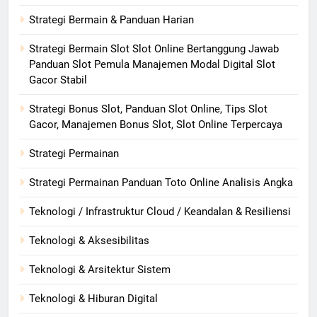
Strategi Bermain & Panduan Harian
Strategi Bermain Slot Slot Online Bertanggung Jawab
Panduan Slot Pemula Manajemen Modal Digital Slot
Gacor Stabil
Strategi Bonus Slot, Panduan Slot Online, Tips Slot
Gacor, Manajemen Bonus Slot, Slot Online Terpercaya
Strategi Permainan
Strategi Permainan Panduan Toto Online Analisis Angka
Teknologi / Infrastruktur Cloud / Keandalan & Resiliensi
Teknologi & Aksesibilitas
Teknologi & Arsitektur Sistem
Teknologi & Hiburan Digital