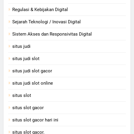
Regulasi & Kebijakan Digital
Sejarah Teknologi / Inovasi Digital
Sistem Akses dan Responsivitas Digital
situs judi
situs judi slot
situs judi slot gacor
situs judi slot online
situs slot
situs slot gacor
situs slot gacor hari ini
situs slot gacor.