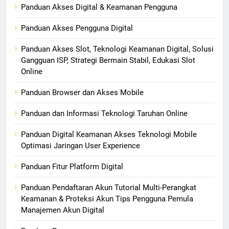
Panduan Akses Digital & Keamanan Pengguna
Panduan Akses Pengguna Digital
Panduan Akses Slot, Teknologi Keamanan Digital, Solusi
Gangguan ISP, Strategi Bermain Stabil, Edukasi Slot
Online
Panduan Browser dan Akses Mobile
Panduan dan Informasi Teknologi Taruhan Online
Panduan Digital Keamanan Akses Teknologi Mobile
Optimasi Jaringan User Experience
Panduan Fitur Platform Digital
Panduan Pendaftaran Akun Tutorial Multi-Perangkat
Keamanan & Proteksi Akun Tips Pengguna Pemula
Manajemen Akun Digital