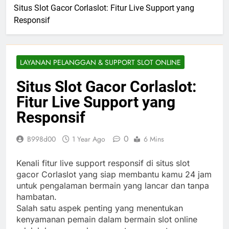
Situs Slot Gacor Corlaslot: Fitur Live Support yang
Responsif
LAYANAN PELANGGAN & SUPPORT SLOT ONLINE
Situs Slot Gacor Corlaslot:
Fitur Live Support yang
Responsif
0
B998d00
1 Year Ago
6 Mins
Kenali fitur live support responsif di situs slot
gacor Corlaslot yang siap membantu kamu 24 jam
untuk pengalaman bermain yang lancar dan tanpa
hambatan.
Salah satu aspek penting yang menentukan
kenyamanan pemain dalam bermain slot online