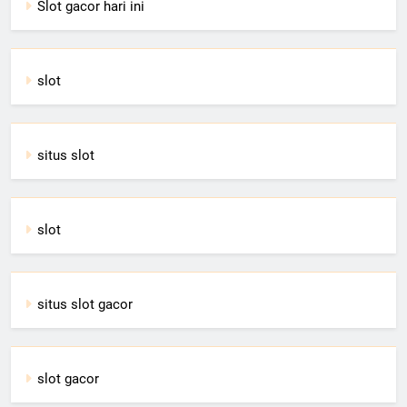
Slot gacor hari ini
slot
situs slot
slot
situs slot gacor
slot gacor