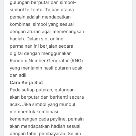
gulungan berputar dan simbol-
simbol tertentu. Tujuan utama
pemain adalah mendapatkan
kombinasi simbol yang sesuai
dengan aturan agar memenangkan
hadiah. Dalam slot online,
permainan ini berjalan secara
digital dengan menggunakan
Random Number Generator (RNG)
yang menjamin hasil putaran acak
dan adil.
Cara Kerja Slot
Pada setiap putaran, gulungan
akan berputar dan berhenti secara
acak. Jika simbol yang muncul
membentuk kombinasi
kemenangan pada payline, pemain
akan mendapatkan hadiah sesuai
dengan tabel pembayaran. Selain