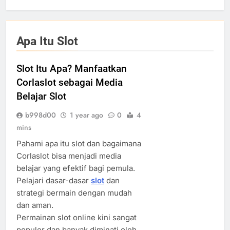
Apa Itu Slot
Slot Itu Apa? Manfaatkan
Corlaslot sebagai Media
Belajar Slot
b998d00
1 year ago
0
4
mins
Pahami apa itu slot dan bagaimana
Corlaslot bisa menjadi media
belajar yang efektif bagi pemula.
Pelajari dasar-dasar
slot
dan
strategi bermain dengan mudah
dan aman.
Permainan slot online kini sangat
populer dan banyak diminati oleh