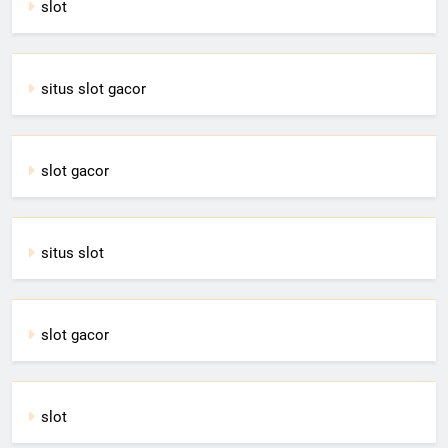
slot
situs slot gacor
slot gacor
situs slot
slot gacor
slot