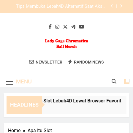
Skip
Slot Lebah4D dengan Sistem Akses Praktis dan
to
Responsif
content
Panduan Akses LAE138 Login untuk Pengguna
Lama dan Baru
Cara Mengakses Slot Lebah4D Lewat Browser
Favorit
Tips Membuka Lebah4D Alternatif Saat Akses
Utama Bermasalah
Lady Gaga
Dapatkan Koleksi Merchandise Resmi
Slot Lebah4D dengan Sistem Akses Praktis dan
NEWSLETTER
RANDOM NEWS
Responsif
Chromatica Ball
Dari Konser Lady Gaga Chromatica Ball
Panduan Akses LAE138 Login untuk Pengguna
Hanya Di Situs Ini.
Lama dan Baru
Merch
MENU
Cara Mengakses Slot Lebah4D Lewat Browser Favorit
Ti
HEADLINES
3 Months Ago
3 
Home
Apa Itu Slot