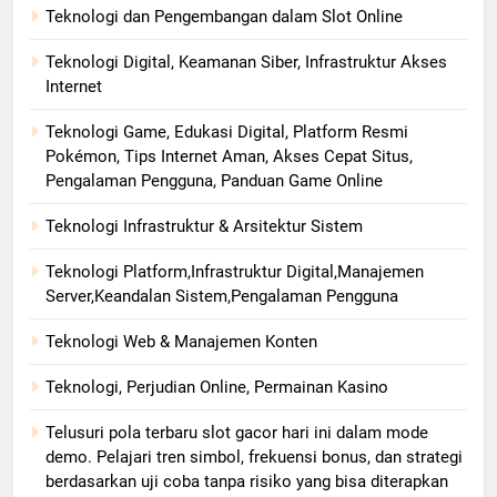
Teknologi dan Pengembangan dalam Slot Online
Teknologi Digital, Keamanan Siber, Infrastruktur Akses
Internet
Teknologi Game, Edukasi Digital, Platform Resmi
Pokémon, Tips Internet Aman, Akses Cepat Situs,
Pengalaman Pengguna, Panduan Game Online
Teknologi Infrastruktur & Arsitektur Sistem
Teknologi Platform,Infrastruktur Digital,Manajemen
Server,Keandalan Sistem,Pengalaman Pengguna
Teknologi Web & Manajemen Konten
Teknologi, Perjudian Online, Permainan Kasino
Telusuri pola terbaru slot gacor hari ini dalam mode
demo. Pelajari tren simbol, frekuensi bonus, dan strategi
berdasarkan uji coba tanpa risiko yang bisa diterapkan