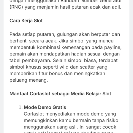
dengan menggunakan Random Number Generator
(RNG) yang menjamin hasil putaran acak dan adil.
Cara Kerja Slot
Pada setiap putaran, gulungan akan berputar dan
berhenti secara acak. Jika simbol yang muncul
membentuk kombinasi kemenangan pada payline,
pemain akan mendapatkan hadiah sesuai dengan
tabel pembayaran. Selain simbol biasa, terdapat
simbol khusus seperti wild dan scatter yang
memberikan fitur bonus dan meningkatkan
peluang menang.
Manfaat Corlaslot sebagai Media Belajar Slot
Mode Demo Gratis
Corlaslot menyediakan mode demo yang
memungkinkan kamu bermain tanpa risiko
menggunakan uang asli. Ini sangat cocok