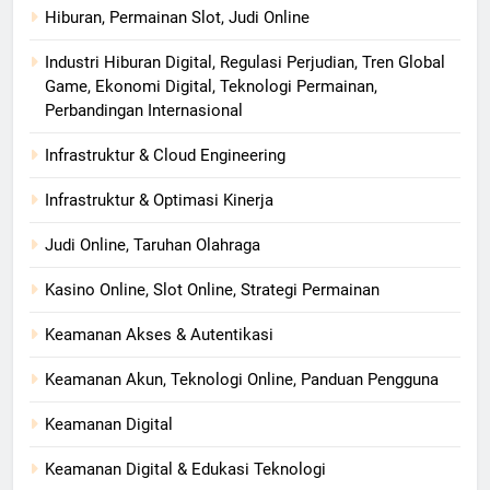
Hiburan, Permainan Slot, Judi Online
Industri Hiburan Digital, Regulasi Perjudian, Tren Global
Game, Ekonomi Digital, Teknologi Permainan,
Perbandingan Internasional
Infrastruktur & Cloud Engineering
Infrastruktur & Optimasi Kinerja
Judi Online, Taruhan Olahraga
Kasino Online, Slot Online, Strategi Permainan
Keamanan Akses & Autentikasi
Keamanan Akun, Teknologi Online, Panduan Pengguna
Keamanan Digital
Keamanan Digital & Edukasi Teknologi