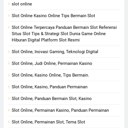
slot online
Slot Online Kasino Online Tips Bermain Slot
Slot Online Terpercaya Panduan Bermain Slot Referensi
Situs Slot Tips & Strategi Slot Dunia Game Online
Hiburan Digital Platform Slot Resmi
Slot Online, Inovasi Gaming, Teknologi Digital
Slot Online, Judi Online, Permainan Kasino
Slot Online, Kasino Online, Tips Bermain.
Slot Online, Kasino, Panduan Permainan
Slot Online, Panduan Bermain Slot, Kasino
Slot Online, Permainan Kasino, Panduan Permainan
Slot Online, Permainan Slot, Tema Slot