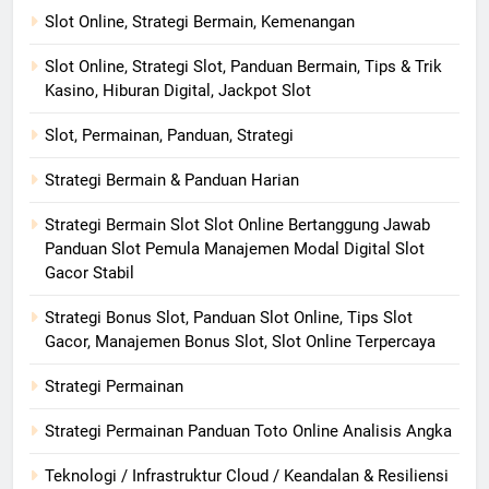
Slot Online, Strategi Bermain, Kemenangan
Slot Online, Strategi Slot, Panduan Bermain, Tips & Trik
Kasino, Hiburan Digital, Jackpot Slot
Slot, Permainan, Panduan, Strategi
Strategi Bermain & Panduan Harian
Strategi Bermain Slot Slot Online Bertanggung Jawab
Panduan Slot Pemula Manajemen Modal Digital Slot
Gacor Stabil
Strategi Bonus Slot, Panduan Slot Online, Tips Slot
Gacor, Manajemen Bonus Slot, Slot Online Terpercaya
Strategi Permainan
Strategi Permainan Panduan Toto Online Analisis Angka
Teknologi / Infrastruktur Cloud / Keandalan & Resiliensi