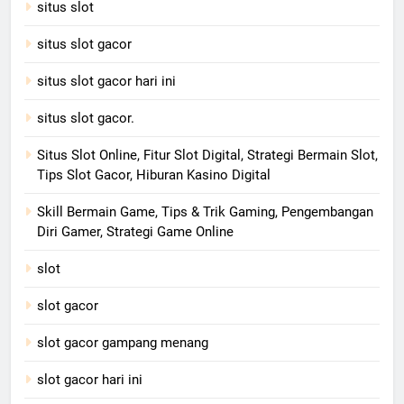
situs slot
situs slot gacor
situs slot gacor hari ini
situs slot gacor.
Situs Slot Online, Fitur Slot Digital, Strategi Bermain Slot,
Tips Slot Gacor, Hiburan Kasino Digital
Skill Bermain Game, Tips & Trik Gaming, Pengembangan
Diri Gamer, Strategi Game Online
slot
slot gacor
slot gacor gampang menang
slot gacor hari ini