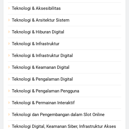
Teknologi & Aksesibilitas
Teknologi & Arsitektur Sistem
Teknologi & Hiburan Digital
Teknologi & Infrastruktur
Teknologi & Infrastruktur Digital
Teknologi & Keamanan Digital
Teknologi & Pengalaman Digital
Teknologi & Pengalaman Pengguna
Teknologi & Permainan Interaktif
Teknologi dan Pengembangan dalam Slot Online
Teknologi Digital, Keamanan Siber, Infrastruktur Akses