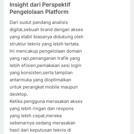
Insight dari Perspektif
Pengelolaan Platform
Dari sudut pandang analisis
digital,sebuah brand dengan akses
yang stabil biasanya didukung oleh
struktur teknis yang lebih tertata.
Ini mencakup pengelolaan domain
yang rapi,penanganan trafik yang
lebih efisien,pemakaian sesi login
yang konsisten,serta tampilan
antarmuka yang dioptimalkan
untuk perangkat mobile maupun
desktop.
Ketika pengguna merasakan akses
yang lebih ringan dan respons
yang lebih cepat,mereka
sebenarnya sedang merasakan
hasil dari keputusan teknis di