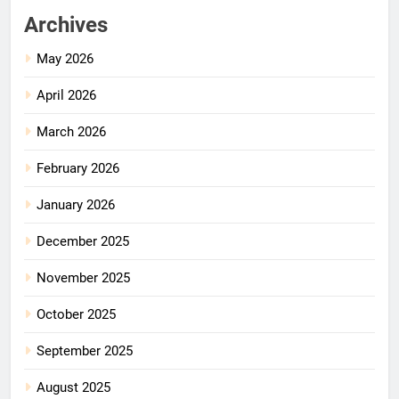
Archives
May 2026
April 2026
March 2026
February 2026
January 2026
December 2025
November 2025
October 2025
September 2025
August 2025