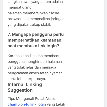
Langkah awal yang umum adalah
memuat ulang
halaman,membersihkan cache
browser,dan memastikan jaringan
yang dipakai cukup stabil.
7. Mengapa pengguna perlu
memperhatikan keamanan
saat membuka link login?
Karena kehati-hatian membantu
pengguna menghindari halaman
yang tidak jelas dan menjaga
pengalaman akses tetap nyaman
serta lebih terpercaya.
Internal Linking
Suggestion
Tips Mengenali Pusat Akses
champion4d link login
yang Lebih