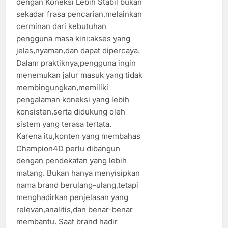
dengan Koneksi Lebih Stabil bukan
sekadar frasa pencarian,melainkan
cerminan dari kebutuhan
pengguna masa kini:akses yang
jelas,nyaman,dan dapat dipercaya.
Dalam praktiknya,pengguna ingin
menemukan jalur masuk yang tidak
membingungkan,memiliki
pengalaman koneksi yang lebih
konsisten,serta didukung oleh
sistem yang terasa tertata.
Karena itu,konten yang membahas
Champion4D perlu dibangun
dengan pendekatan yang lebih
matang. Bukan hanya menyisipkan
nama brand berulang-ulang,tetapi
menghadirkan penjelasan yang
relevan,analitis,dan benar-benar
membantu. Saat brand hadir