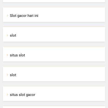
Slot gacor hari ini
slot
situs slot
slot
situs slot gacor