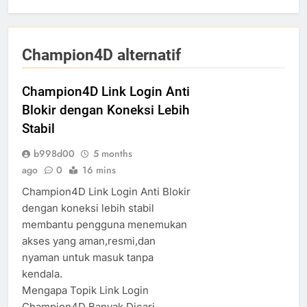
Champion4D alternatif
Champion4D Link Login Anti
Blokir dengan Koneksi Lebih
Stabil
b998d00
5 months
ago
0
16 mins
Champion4D Link Login Anti Blokir
dengan koneksi lebih stabil
membantu pengguna menemukan
akses yang aman,resmi,dan
nyaman untuk masuk tanpa
kendala.
Mengapa Topik Link Login
Champion4D Banyak Dicari