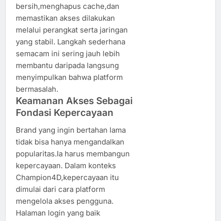
bersih,menghapus cache,dan
memastikan akses dilakukan
melalui perangkat serta jaringan
yang stabil. Langkah sederhana
semacam ini sering jauh lebih
membantu daripada langsung
menyimpulkan bahwa platform
bermasalah.
Keamanan Akses Sebagai
Fondasi Kepercayaan
Brand yang ingin bertahan lama
tidak bisa hanya mengandalkan
popularitas.Ia harus membangun
kepercayaan. Dalam konteks
Champion4D,kepercayaan itu
dimulai dari cara platform
mengelola akses pengguna.
Halaman login yang baik