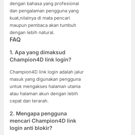
dengan bahasa yang profesional
dan pengalaman pengguna yang
kuat,nilainya di mata pencari
maupun pembaca akan tumbuh
dengan lebih natural.
FAQ
1. Apa yang dimaksud
Champion4D link login?
Champion4D link login adalah jalur
masuk yang digunakan pengguna
untuk mengakses halaman utama
atau halaman akun dengan lebih
cepat dan terarah.
2. Mengapa pengguna
mencari Champion4D link
login anti blokir?