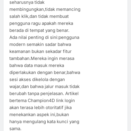
seharusnya tidak
membingungkan,tidak memancing
salah klik,dan tidak membuat
pengguna ragu apakah mereka
berada di tempat yang benar.
Ada nilai penting di sini:pengguna
modern semakin sadar bahwa
keamanan bukan sekadar fitur
tambahan.Mereka ingin merasa
bahwa data masuk mereka
diperlakukan dengan benar,bahwa
sesi akses dikelola dengan
wajar,dan bahwa jalur masuk tidak
berubah tanpa penjelasan. Artikel
bertema Champion4D link login
akan terasa lebih otoritatif jika
menekankan aspek ini,bukan
hanya mengulang kata kunci yang
sama.