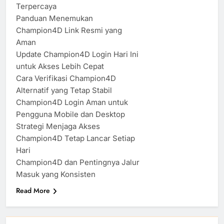
Terpercaya
Panduan Menemukan
Champion4D Link Resmi yang
Aman
Update Champion4D Login Hari Ini
untuk Akses Lebih Cepat
Cara Verifikasi Champion4D
Alternatif yang Tetap Stabil
Champion4D Login Aman untuk
Pengguna Mobile dan Desktop
Strategi Menjaga Akses
Champion4D Tetap Lancar Setiap
Hari
Champion4D dan Pentingnya Jalur
Masuk yang Konsisten
Read More