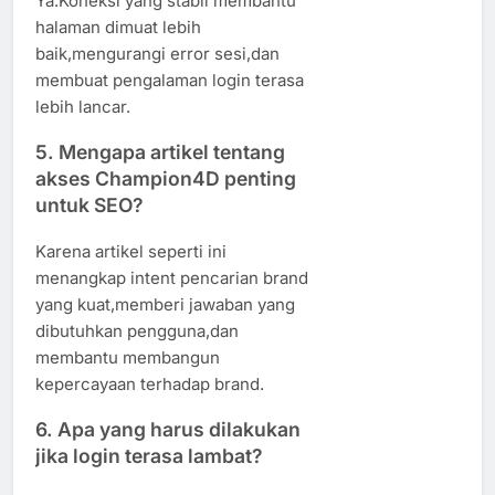
Ya.Koneksi yang stabil membantu
halaman dimuat lebih
baik,mengurangi error sesi,dan
membuat pengalaman login terasa
lebih lancar.
5. Mengapa artikel tentang
akses Champion4D penting
untuk SEO?
Karena artikel seperti ini
menangkap intent pencarian brand
yang kuat,memberi jawaban yang
dibutuhkan pengguna,dan
membantu membangun
kepercayaan terhadap brand.
6. Apa yang harus dilakukan
jika login terasa lambat?