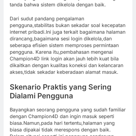
tanda bahwa sistem dikelola dengan baik.
Dari sudut pandang pengalaman
pengguna,stabilitas bukan sekadar soal kecepatan
internet pribadi.Ini juga terkait bagaimana halaman
dirancang,bagaimana sesi login dikelola,dan
seberapa efisien sistem memproses permintaan
pengguna. Karena itu,pembahasan mengenai
Champion4D link login akan jauh lebih kuat bila
dikaitkan dengan kualitas koneksi dan kelancaran
akses,tidak sekadar keberadaan alamat masuk.
Skenario Praktis yang Sering
Dialami Pengguna
Bayangkan seorang pengguna yang sudah familiar
dengan Champion4D dan ingin masuk seperti
biasa.Namun,pada hari tertentu,halaman yang
biasa dipakai tidak merespons dengan baik.