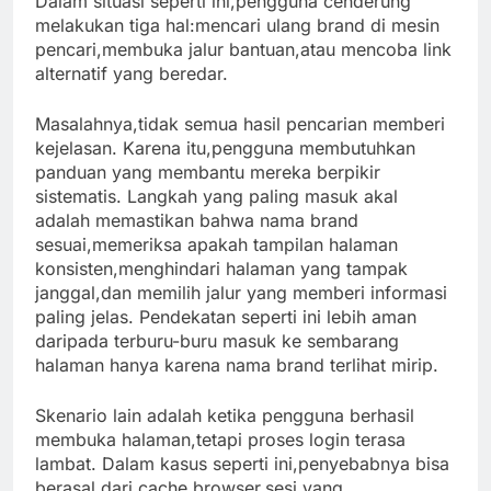
Dalam situasi seperti ini,pengguna cenderung
melakukan tiga hal:mencari ulang brand di mesin
pencari,membuka jalur bantuan,atau mencoba link
alternatif yang beredar.
Masalahnya,tidak semua hasil pencarian memberi
kejelasan. Karena itu,pengguna membutuhkan
panduan yang membantu mereka berpikir
sistematis. Langkah yang paling masuk akal
adalah memastikan bahwa nama brand
sesuai,memeriksa apakah tampilan halaman
konsisten,menghindari halaman yang tampak
janggal,dan memilih jalur yang memberi informasi
paling jelas. Pendekatan seperti ini lebih aman
daripada terburu-buru masuk ke sembarang
halaman hanya karena nama brand terlihat mirip.
Skenario lain adalah ketika pengguna berhasil
membuka halaman,tetapi proses login terasa
lambat. Dalam kasus seperti ini,penyebabnya bisa
berasal dari cache browser,sesi yang