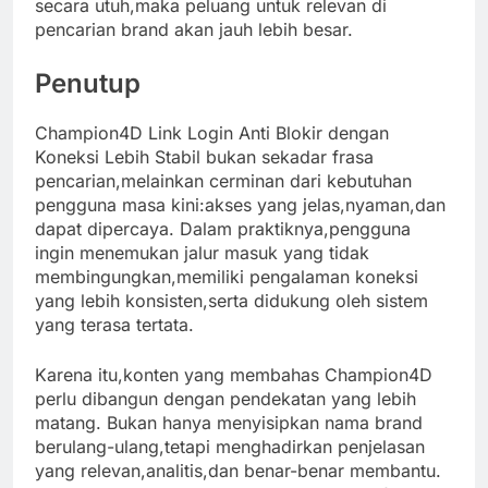
secara utuh,maka peluang untuk relevan di
pencarian brand akan jauh lebih besar.
Penutup
Champion4D Link Login Anti Blokir dengan
Koneksi Lebih Stabil bukan sekadar frasa
pencarian,melainkan cerminan dari kebutuhan
pengguna masa kini:akses yang jelas,nyaman,dan
dapat dipercaya. Dalam praktiknya,pengguna
ingin menemukan jalur masuk yang tidak
membingungkan,memiliki pengalaman koneksi
yang lebih konsisten,serta didukung oleh sistem
yang terasa tertata.
Karena itu,konten yang membahas Champion4D
perlu dibangun dengan pendekatan yang lebih
matang. Bukan hanya menyisipkan nama brand
berulang-ulang,tetapi menghadirkan penjelasan
yang relevan,analitis,dan benar-benar membantu.