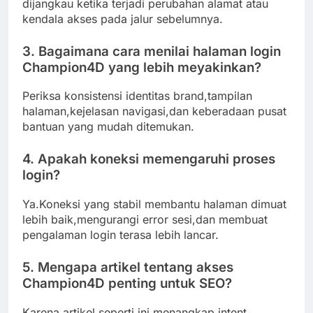
dijangkau ketika terjadi perubahan alamat atau
kendala akses pada jalur sebelumnya.
3. Bagaimana cara menilai halaman login
Champion4D yang lebih meyakinkan?
Periksa konsistensi identitas brand,tampilan
halaman,kejelasan navigasi,dan keberadaan pusat
bantuan yang mudah ditemukan.
4. Apakah koneksi memengaruhi proses
login?
Ya.Koneksi yang stabil membantu halaman dimuat
lebih baik,mengurangi error sesi,dan membuat
pengalaman login terasa lebih lancar.
5. Mengapa artikel tentang akses
Champion4D penting untuk SEO?
Karena artikel seperti ini menangkap intent