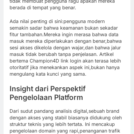
tidak membuat pengguna ragu apakah mereka
berada di tempat yang benar.
Ada nilai penting di sini:pengguna modern
semakin sadar bahwa keamanan bukan sekadar
fitur tambahan.Mereka ingin merasa bahwa data
masuk mereka diperlakukan dengan benar,bahwa
sesi akses dikelola dengan wajar,dan bahwa jalur
masuk tidak berubah tanpa penjelasan. Artikel
bertema Champion4D link login akan terasa lebih
otoritatif jika menekankan aspek ini,bukan hanya
mengulang kata kunci yang sama.
Insight dari Perspektif
Pengelolaan Platform
Dari sudut pandang analisis digital,sebuah brand
dengan akses yang stabil biasanya didukung oleh
struktur teknis yang lebih tertata. Ini mencakup
pengelolaan domain yang rapi,penanganan trafik