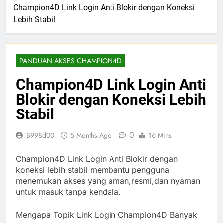
Champion4D Link Login Anti Blokir dengan Koneksi
Lebih Stabil
PANDUAN AKSES CHAMPION4D
Champion4D Link Login Anti
Blokir dengan Koneksi Lebih
Stabil
0
B998d00
5 Months Ago
16 Mins
Champion4D Link Login Anti Blokir dengan
koneksi lebih stabil membantu pengguna
menemukan akses yang aman,resmi,dan nyaman
untuk masuk tanpa kendala.
Mengapa Topik Link Login Champion4D Banyak