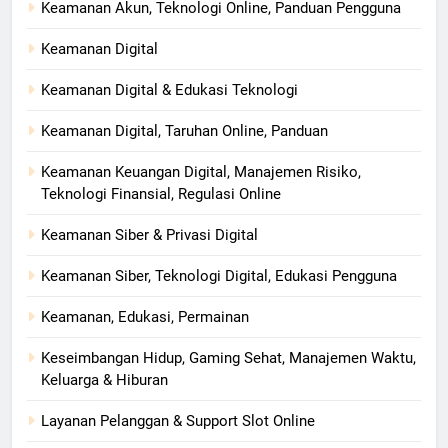
Keamanan Akun, Teknologi Online, Panduan Pengguna
Keamanan Digital
Keamanan Digital & Edukasi Teknologi
Keamanan Digital, Taruhan Online, Panduan
Keamanan Keuangan Digital, Manajemen Risiko,
Teknologi Finansial, Regulasi Online
Keamanan Siber & Privasi Digital
Keamanan Siber, Teknologi Digital, Edukasi Pengguna
Keamanan, Edukasi, Permainan
Keseimbangan Hidup, Gaming Sehat, Manajemen Waktu,
Keluarga & Hiburan
Layanan Pelanggan & Support Slot Online