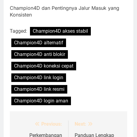
Champion4D dan Pentingnya Jalur Masuk yang
Konsisten
Tagged:
Champion4D akses stabil
Champion4D alternatif
Champion4D anti blokir
Champion4D koneksi cepat
Champion4D link login
Champion4D link resmi
Champion4D login aman
Previous:
Next:
Post
navigation
Perkembangan
Panduan Lengkap