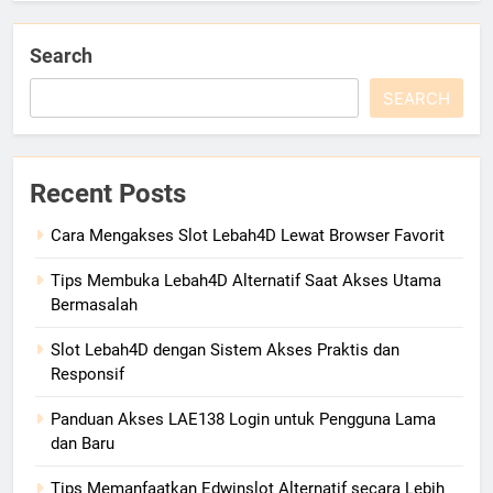
Search
SEARCH
Recent Posts
Cara Mengakses Slot Lebah4D Lewat Browser Favorit
Tips Membuka Lebah4D Alternatif Saat Akses Utama
Bermasalah
Slot Lebah4D dengan Sistem Akses Praktis dan
Responsif
Panduan Akses LAE138 Login untuk Pengguna Lama
dan Baru
Tips Memanfaatkan Edwinslot Alternatif secara Lebih