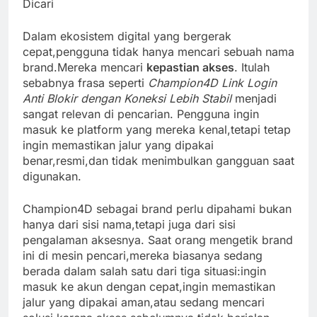
Dicari
Dalam ekosistem digital yang bergerak
cepat,pengguna tidak hanya mencari sebuah nama
brand.Mereka mencari
kepastian akses
. Itulah
sebabnya frasa seperti
Champion4D Link Login
Anti Blokir dengan Koneksi Lebih Stabil
menjadi
sangat relevan di pencarian. Pengguna ingin
masuk ke platform yang mereka kenal,tetapi tetap
ingin memastikan jalur yang dipakai
benar,resmi,dan tidak menimbulkan gangguan saat
digunakan.
Champion4D sebagai brand perlu dipahami bukan
hanya dari sisi nama,tetapi juga dari sisi
pengalaman aksesnya. Saat orang mengetik brand
ini di mesin pencari,mereka biasanya sedang
berada dalam salah satu dari tiga situasi:ingin
masuk ke akun dengan cepat,ingin memastikan
jalur yang dipakai aman,atau sedang mencari