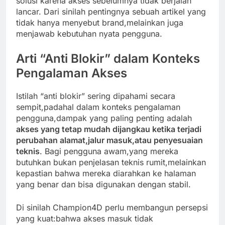
solusi karena akses sebelumnya tidak berjalan
lancar. Dari sinilah pentingnya sebuah artikel yang
tidak hanya menyebut brand,melainkan juga
menjawab kebutuhan nyata pengguna.
Arti “Anti Blokir” dalam Konteks
Pengalaman Akses
Istilah “anti blokir” sering dipahami secara
sempit,padahal dalam konteks pengalaman
pengguna,dampak yang paling penting adalah
akses yang tetap mudah dijangkau ketika terjadi
perubahan alamat,jalur masuk,atau penyesuaian
teknis
. Bagi pengguna awam,yang mereka
butuhkan bukan penjelasan teknis rumit,melainkan
kepastian bahwa mereka diarahkan ke halaman
yang benar dan bisa digunakan dengan stabil.
Di sinilah Champion4D perlu membangun persepsi
yang kuat:bahwa akses masuk tidak