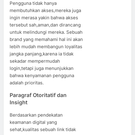
Pengguna tidak hanya
membutuhkan akses,mereka juga
ingin merasa yakin bahwa akses
tersebut sah,aman,dan dirancang
untuk melindungi mereka. Sebuah
brand yang memahami hal ini akan
lebih mudah membangun loyalitas
jangka panjang,karena ia tidak
sekadar mempermudah
login,tetapi juga menunjukkan
bahwa kenyamanan pengguna
adalah prioritas.
Paragraf Otoritatif dan
Insight
Berdasarkan pendekatan
keamanan digital yang
sehat,kualitas sebuah link tidak