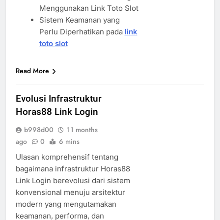
Menggunakan Link Toto Slot
Sistem Keamanan yang
Perlu Diperhatikan pada
link
toto slot
Read More
Evolusi Infrastruktur
Horas88 Link Login
b998d00
11 months
ago
0
6 mins
Ulasan komprehensif tentang
bagaimana infrastruktur Horas88
Link Login berevolusi dari sistem
konvensional menuju arsitektur
modern yang mengutamakan
keamanan, performa, dan