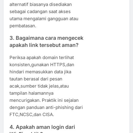
alternatif biasanya disediakan
sebagai cadangan saat akses
utama mengalami gangguan atau
pembatasan.
3. Bagaimana cara mengecek
apakah link tersebut aman?
Periksa apakah domain terlihat
konsisten,gunakan HTTPS,dan
hindari memasukkan data jika
tautan berasal dari pesan
acak,sumber tidak jelas,atau
tampilan halamannya
mencurigakan. Praktik ini sejalan
dengan panduan anti-phishing dari
FTC,NCSC,dan CISA.
4. Apakah aman login dari