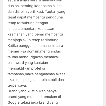
secara aman berarti memadukan
dua hal penting:kecepatan akses
dan disiplin verifikasi. Tautan yang
tepat dapat membantu pengguna
tetap terhubung dengan
lancar,sementara kebiasaan
keamanan yang benar membantu
menjaga akun tetap terlindungi.
Ketika pengguna memahami cara
memeriksa domain,menghindari
tautan mencurigakan,memakai
password yang kuat,dan
mengaktifkan proteksi
tambahan,maka pengalaman akses
akan menjadi jauh lebih stabil dan
terpercaya.
Brand yang kuat bukan hanya
brand yang mudah ditemukan di
Google,tetapi juga brand yang