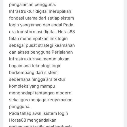
pengalaman pengguna.
Infrastruktur digital merupakan
fondasi utama dari setiap sistem
login yang aman dan andal.Pada
era transformasi digital, Horas88
telah menempatkan link login
sebagai pusat strategi keamanan
dan akses pengguna.Perjalanan
infrastrukturnya menunjukkan
bagaimana teknologi login
berkembang dari sistem
sederhana hingga arsitektur
kompleks yang mampu
menghadapi tantangan modern,
sekaligus menjaga kenyamanan
pengguna.
Pada tahap awal, sistem login
Horas88 mengandalkan
mekanisme tradisional berbasis