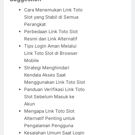
Cara Menemukan Link Toto
Slot yang Stabil di Semua
Perangkat
Perbedaan Link Toto Slot
Resmi dan Link Alternatif
Tips Login Aman Melalui
Link Toto Slot di Browser
Mobile
Strategi Menghindari
Kendala Akses Saat
Menggunakan Link Toto Slot
Panduan Verifikasi Link Toto
Slot Sebelum Masuk ke
Akun
Mengapa Link Toto Slot
Alternatif Penting untuk
Pengalaman Pengguna
Kesalahan Umum Saat Login