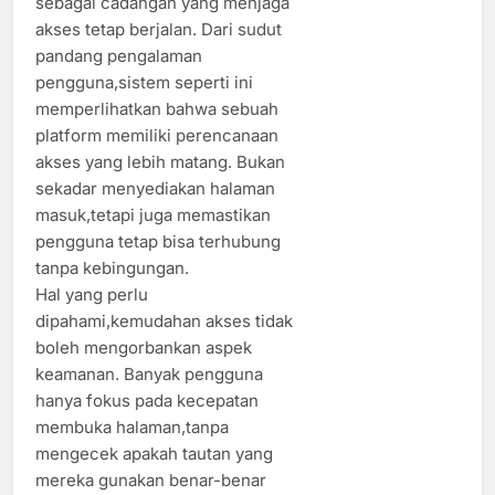
sebagai cadangan yang menjaga
akses tetap berjalan. Dari sudut
pandang pengalaman
pengguna,sistem seperti ini
memperlihatkan bahwa sebuah
platform memiliki perencanaan
akses yang lebih matang. Bukan
sekadar menyediakan halaman
masuk,tetapi juga memastikan
pengguna tetap bisa terhubung
tanpa kebingungan.
Hal yang perlu
dipahami,kemudahan akses tidak
boleh mengorbankan aspek
keamanan. Banyak pengguna
hanya fokus pada kecepatan
membuka halaman,tanpa
mengecek apakah tautan yang
mereka gunakan benar-benar