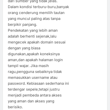
dari sumber yang tidak jelas.
Dalam kondisi terburu-buru,banyak
orang cenderung memilih tautan
yang muncul paling atas tanpa
berpikir panjang.
Pendekatan yang lebih aman
adalah berhenti sejenak,lalu
mengecek apakah domain sesuai
dengan yang biasa
digunakan,apakah koneksinya
aman,dan apakah halaman login
tampil wajar. Jika masih
ragu,pengguna sebaiknya tidak
memasukkan username atau
password. Kebiasaan sederhana ini
terdengar sepele,tetapi justru
menjadi pembeda antara akses
yang aman dan akses yang
berisiko.