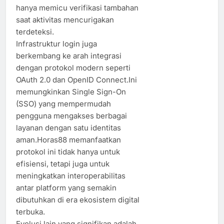
hanya memicu verifikasi tambahan
saat aktivitas mencurigakan
terdeteksi.
Infrastruktur login juga
berkembang ke arah integrasi
dengan protokol modern seperti
OAuth 2.0 dan OpenID Connect.Ini
memungkinkan Single Sign-On
(SSO) yang mempermudah
pengguna mengakses berbagai
layanan dengan satu identitas
aman.Horas88 memanfaatkan
protokol ini tidak hanya untuk
efisiensi, tetapi juga untuk
meningkatkan interoperabilitas
antar platform yang semakin
dibutuhkan di era ekosistem digital
terbuka.
Evolusi lain yang signifikan adalah