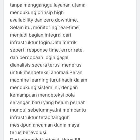
tanpa mengganggu layanan utama,
mendukung prinsip high
availability dan zero downtime.
Selain itu, monitoring real-time
menjadi bagian integral dari
infrastruktur login.Data metrik
seperti response time, error rate,
dan percobaan login gagal
dianalisis secara terus-menerus
untuk mendeteksi anomali.Peran
machine learning turut hadir dalam
mendukung sistem ini, dengan
kemampuan mendeteksi pola
serangan baru yang belum pernah
muncul sebelumnya.Ini membantu
infrastruktur tetap tangguh
meskipun ancaman dunia maya
terus berevolusi.
Dari perspektif privasi, Horas88