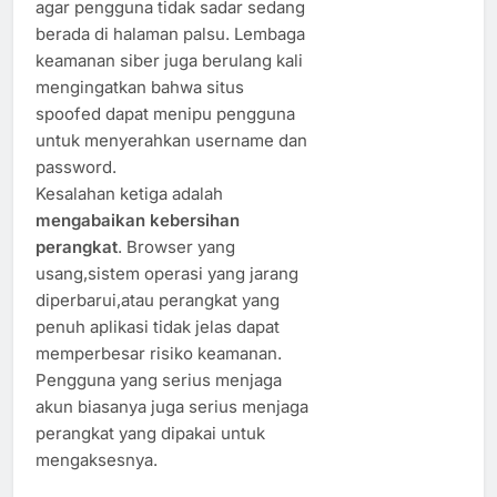
agar pengguna tidak sadar sedang
berada di halaman palsu. Lembaga
keamanan siber juga berulang kali
mengingatkan bahwa situs
spoofed dapat menipu pengguna
untuk menyerahkan username dan
password.
Kesalahan ketiga adalah
mengabaikan kebersihan
perangkat
. Browser yang
usang,sistem operasi yang jarang
diperbarui,atau perangkat yang
penuh aplikasi tidak jelas dapat
memperbesar risiko keamanan.
Pengguna yang serius menjaga
akun biasanya juga serius menjaga
perangkat yang dipakai untuk
mengaksesnya.