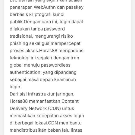
penerapan WebAuthn dan passkey
berbasis kriptografi kunci
publik.Dengan cara ini, login dapat
dilakukan tanpa password
tradisional, mengurangi risiko
phishing sekaligus mempercepat
proses akses.Horas88 mengadopsi
teknologi ini sejalan dengan tren
global menuju passwordless
authentication, yang dipandang
sebagai masa depan keamanan
login.
Dari sisi infrastruktur jaringan,
Horas88 memanfaatkan Content
Delivery Network (CDN) untuk
memastikan kecepatan akses login
di berbagai lokasi.CDN membantu
mendistribusikan beban lalu lintas