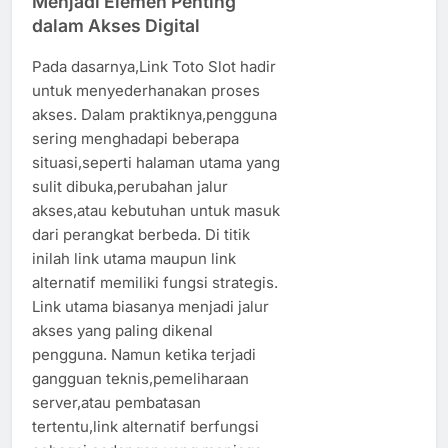
Menjadi Elemen Penting
dalam Akses Digital
Pada dasarnya,Link Toto Slot hadir
untuk menyederhanakan proses
akses. Dalam praktiknya,pengguna
sering menghadapi beberapa
situasi,seperti halaman utama yang
sulit dibuka,perubahan jalur
akses,atau kebutuhan untuk masuk
dari perangkat berbeda. Di titik
inilah link utama maupun link
alternatif memiliki fungsi strategis.
Link utama biasanya menjadi jalur
akses yang paling dikenal
pengguna. Namun ketika terjadi
gangguan teknis,pemeliharaan
server,atau pembatasan
tertentu,link alternatif berfungsi