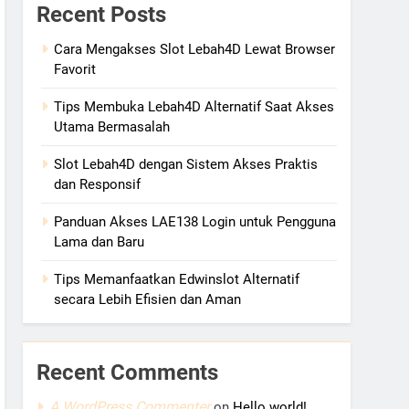
Recent Posts
Cara Mengakses Slot Lebah4D Lewat Browser
Favorit
Tips Membuka Lebah4D Alternatif Saat Akses
Utama Bermasalah
Slot Lebah4D dengan Sistem Akses Praktis
dan Responsif
Panduan Akses LAE138 Login untuk Pengguna
Lama dan Baru
Tips Memanfaatkan Edwinslot Alternatif
secara Lebih Efisien dan Aman
Recent Comments
A WordPress Commenter
on
Hello world!