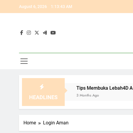
Skip
August 6, 2026
1:13:44 AM
to
content
Lad
Dapatkan K
Browser Favorit
Tips Membuka Lebah4D Alternatif Sa
3 Months Ago
HEADLINES
Home
Login Aman