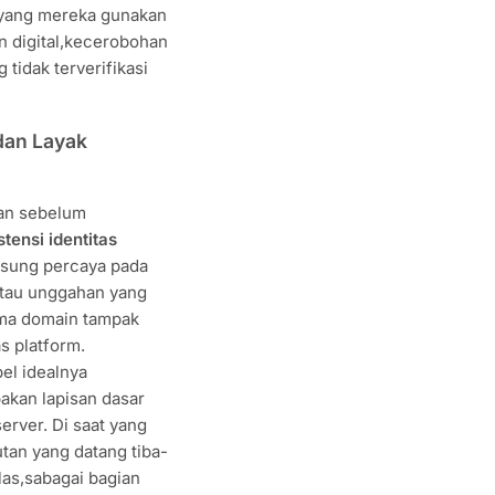
yang mereka gunakan
n digital,kecerobohan
g tidak terverifikasi
dan Layak
kan sebelum
stensi identitas
gsung percaya pada
atau unggahan yang
ama domain tampak
s platform.
bel idealnya
kan lapisan dasar
erver. Di saat yang
tan yang datang tiba-
las,sabagai bagian