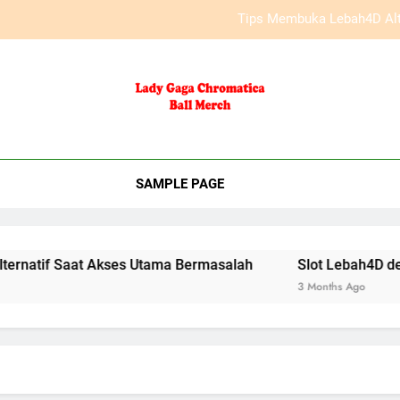
Tips Membuka Lebah4D Alt
Slot Lebah4D denga
Panduan Akses LAE138
y Gaga Chromatica Ba
Cara Mengakse
oleksi Merchandise Resmi Dari Konser Lady Gaga Chromatica Ba
Tips Membuka Lebah4D Alt
SAMPLE PAGE
Slot Lebah4D denga
Panduan Akses LAE138
at Akses Utama Bermasalah
Slot Lebah4D dengan Sistem
3 Months Ago