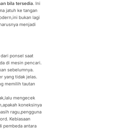
an bila tersedia
. Ini
ma jatuh ke tangan
dern,ini bukan lagi
eharusnya menjadi
dari ponsel saat
a di mesin pencari.
akan sebelumnya.
r yang tidak jelas.
g memilih tautan
ak,lalu mengecek
n,apakah koneksinya
 masih ragu,pengguna
ord. Kebiasaan
adi pembeda antara