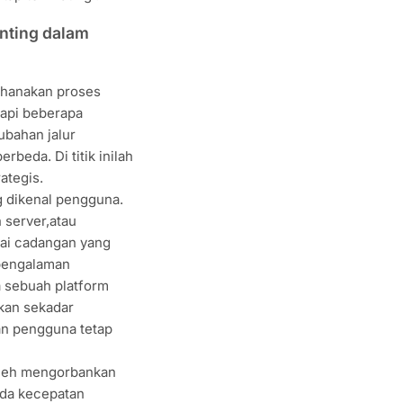
nting dalam
rhanakan proses
api beberapa
ubahan jalur
beda. Di titik inilah
ategis.
g dikenal pengguna.
 server,atau
gai cadangan yang
 pengalaman
 sebuah platform
kan sekadar
an pengguna tetap
oleh mengorbankan
da kecepatan