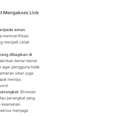
at Mengakses Link
aripada aman
.
a memverifikasi
ng menjadi celah
yang dibagikan di
yakinkan benar-benar
ip agar pengguna tidak
amanan siber juga
apat menipu
word.
perangkat
. Browser
atau perangkat yang
ko keamanan.
 serius menjaga