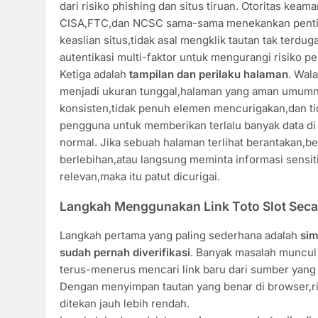
dari risiko phishing dan situs tiruan. Otoritas keam
CISA,FTC,dan NCSC sama-sama menekankan pent
keaslian situs,tidak asal mengklik tautan tak terd
autentikasi multi-faktor untuk mengurangi risiko pe
Ketiga adalah
tampilan dan perilaku halaman
. Wala
menjadi ukuran tunggal,halaman yang aman umumn
konsisten,tidak penuh elemen mencurigakan,dan 
pengguna untuk memberikan terlalu banyak data di 
normal. Jika sebuah halaman terlihat berantakan,be
berlebihan,atau langsung meminta informasi sensiti
relevan,maka itu patut dicurigai.
Langkah Menggunakan Link Toto Slot Sec
Langkah pertama yang paling sederhana adalah
sim
sudah pernah diverifikasi
. Banyak masalah muncul
terus-menerus mencari link baru dari sumber yang 
Dengan menyimpan tautan yang benar di browser,ri
ditekan jauh lebih rendah.