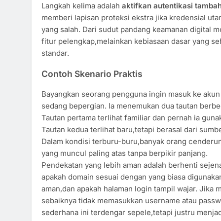
Langkah kelima adalah
aktifkan autentikasi tambah
memberi lapisan proteksi ekstra jika kredensial uta
yang salah. Dari sudut pandang keamanan digital mo
fitur pelengkap,melainkan kebiasaan dasar yang s
standar.
Contoh Skenario Praktis
Bayangkan seorang pengguna ingin masuk ke akun 
sedang bepergian. Ia menemukan dua tautan berbed
Tautan pertama terlihat familiar dan pernah ia gun
Tautan kedua terlihat baru,tetapi berasal dari sumbe
Dalam kondisi terburu-buru,banyak orang cenderun
yang muncul paling atas tanpa berpikir panjang.
Pendekatan yang lebih aman adalah berhenti sejen
apakah domain sesuai dengan yang biasa digunaka
aman,dan apakah halaman login tampil wajar. Jika
sebaiknya tidak memasukkan username atau passw
sederhana ini terdengar sepele,tetapi justru menj