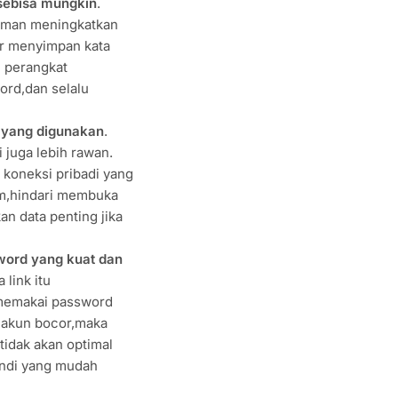
sebisa mungkin
.
jaman meningkatkan
er menyimpan kata
i perangkat
word,dan selalu
t yang digunakan
.
 juga lebih rawan.
koneksi pribadi yang
um,hindari membuka
n data penting jika
word yang kuat dan
 link itu
 memakai password
u akun bocor,maka
tidak akan optimal
andi yang mudah