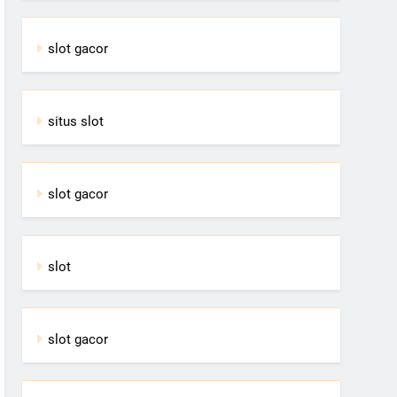
slot gacor
situs slot
slot gacor
slot
slot gacor