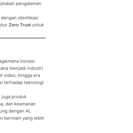
ciptakan pengalaman
 dengan otentikasi
ektur
Zero Trust
untuk
gaimana inovasi
na menjadi industri
lot video, hingga era
si terhadap teknologi
i juga produk
ma, dan keamanan
ung dengan AI,
n bermain yang lebih