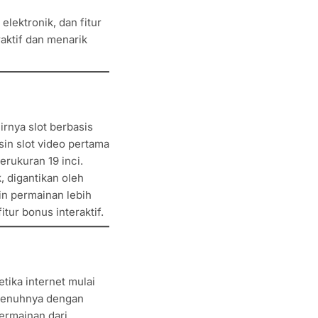
elektronik, dan fitur
aktif dan menarik
rnya slot berbasis
n slot video pertama
erukuran 19 inci.
, digantikan oleh
ain permainan lebih
itur bonus interaktif.
tika internet mulai
epenuhnya dengan
permainan dari