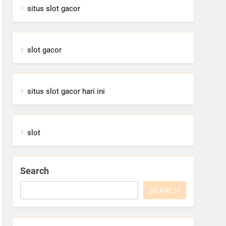
situs slot gacor
slot gacor
situs slot gacor hari ini
slot
Search
SEARCH