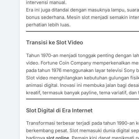
intervensi manual.
Era ini juga ditandai dengan masuknya lampu, suara 
bonus sederhana. Mesin slot menjadi semakin inter
perhatian lebih luas.
Transisi ke Slot Video
Tahun 1970-an menjadi tonggak penting dengan lahi
video. Fortune Coin Company memperkenalkan mesi
pada tahun 1976 menggunakan layar televisi Sony b
Slot video menghilangkan kebutuhan gulungan fisik
animasi digital. Inovasi ini membuka jalan bagi des
kreatif, termasuk banyak payline, tema variatif, dan f
Slot Digital di Era Internet
Transformasi terbesar terjadi pada tahun 1990-an ke
berkembang pesat. Slot memasuki dunia digital s
hadirnya
slot online
. Pemain kini dapat menikmati 