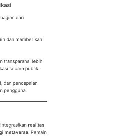
ikasi
 bagian dari
ain dan memberikan
 transparansi lebih
kasi secara publik.
l, dan pencapaian
an pengguna.
gintegrasikan
realitas
gi metaverse
. Pemain