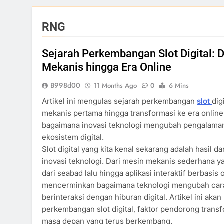
RNG
Sejarah Perkembangan Slot Digital: 
Mekanis hingga Era Online
B998d00
11 Months Ago
0
6 Mins
Artikel ini mengulas sejarah perkembangan
slot
dig
mekanis pertama hingga transformasi ke era onlin
bagaimana inovasi teknologi mengubah pengalama
ekosistem digital.
Slot digital yang kita kenal sekarang adalah hasil d
inovasi teknologi. Dari mesin mekanis sederhana ya
dari seabad lalu hingga aplikasi interaktif berbasis o
mencerminkan bagaimana teknologi mengubah car
berinteraksi dengan hiburan digital. Artikel ini ak
perkembangan slot digital, faktor pendorong trans
masa depan yang terus berkembang.