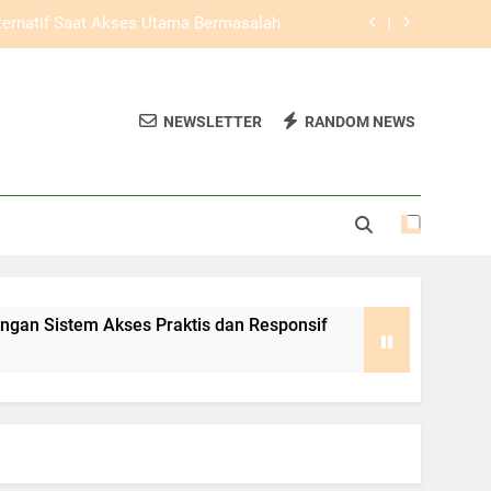
ernatif Saat Akses Utama Bermasalah
n Sistem Akses Praktis dan Responsif
 Login untuk Pengguna Lama dan Baru
NEWSLETTER
RANDOM NEWS
ll Merch
s Slot Lebah4D Lewat Browser Favorit
ll Hanya Di Situs Ini.
ernatif Saat Akses Utama Bermasalah
n Sistem Akses Praktis dan Responsif
 Login untuk Pengguna Lama dan Baru
em Akses Praktis dan Responsif
Panduan Akses LAE138
3 Months Ago