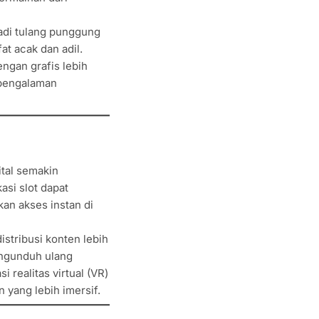
di tulang punggung
at acak dan adil.
ngan grafis lebih
 pengalaman
ital semakin
asi slot dapat
an akses instan di
tribusi konten lebih
engunduh ulang
si realitas virtual (VR)
yang lebih imersif.