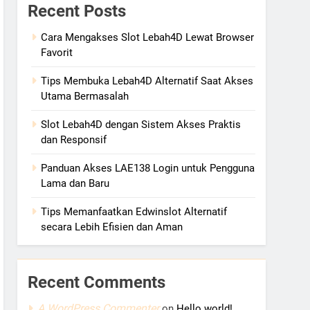
Recent Posts
Cara Mengakses Slot Lebah4D Lewat Browser
Favorit
Tips Membuka Lebah4D Alternatif Saat Akses
Utama Bermasalah
Slot Lebah4D dengan Sistem Akses Praktis
dan Responsif
Panduan Akses LAE138 Login untuk Pengguna
Lama dan Baru
Tips Memanfaatkan Edwinslot Alternatif
secara Lebih Efisien dan Aman
Recent Comments
A WordPress Commenter
on
Hello world!