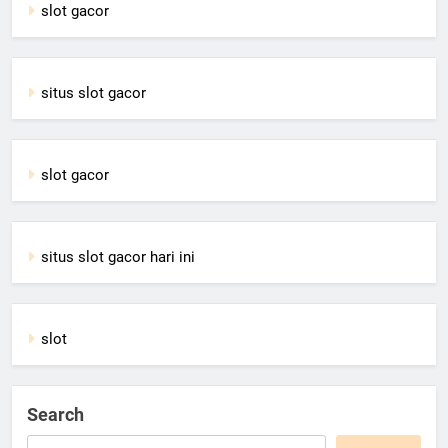
slot gacor
situs slot gacor
slot gacor
situs slot gacor hari ini
slot
Search