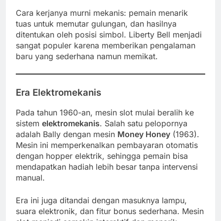
Cara kerjanya murni mekanis: pemain menarik
tuas untuk memutar gulungan, dan hasilnya
ditentukan oleh posisi simbol. Liberty Bell menjadi
sangat populer karena memberikan pengalaman
baru yang sederhana namun memikat.
Era Elektromekanis
Pada tahun 1960-an, mesin slot mulai beralih ke
sistem
elektromekanis
. Salah satu pelopornya
adalah Bally dengan mesin
Money Honey
(1963).
Mesin ini memperkenalkan pembayaran otomatis
dengan hopper elektrik, sehingga pemain bisa
mendapatkan hadiah lebih besar tanpa intervensi
manual.
Era ini juga ditandai dengan masuknya lampu,
suara elektronik, dan fitur bonus sederhana. Mesin