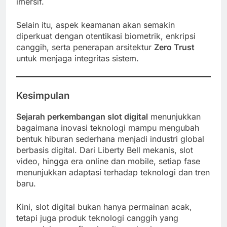
imersif.
Selain itu, aspek keamanan akan semakin
diperkuat dengan otentikasi biometrik, enkripsi
canggih, serta penerapan arsitektur
Zero Trust
untuk menjaga integritas sistem.
Kesimpulan
Sejarah perkembangan slot digital
menunjukkan
bagaimana inovasi teknologi mampu mengubah
bentuk hiburan sederhana menjadi industri global
berbasis digital. Dari Liberty Bell mekanis, slot
video, hingga era online dan mobile, setiap fase
menunjukkan adaptasi terhadap teknologi dan tren
baru.
Kini, slot digital bukan hanya permainan acak,
tetapi juga produk teknologi canggih yang