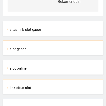
Rekomendasi
situs link slot gacor
slot gacor
slot online
link situs slot