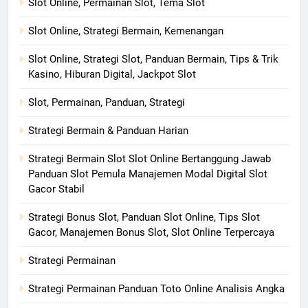
Slot Online, Permainan Slot, Tema Slot
Slot Online, Strategi Bermain, Kemenangan
Slot Online, Strategi Slot, Panduan Bermain, Tips & Trik
Kasino, Hiburan Digital, Jackpot Slot
Slot, Permainan, Panduan, Strategi
Strategi Bermain & Panduan Harian
Strategi Bermain Slot Slot Online Bertanggung Jawab
Panduan Slot Pemula Manajemen Modal Digital Slot
Gacor Stabil
Strategi Bonus Slot, Panduan Slot Online, Tips Slot
Gacor, Manajemen Bonus Slot, Slot Online Terpercaya
Strategi Permainan
Strategi Permainan Panduan Toto Online Analisis Angka