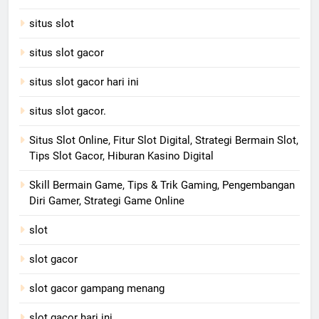
situs slot
situs slot gacor
situs slot gacor hari ini
situs slot gacor.
Situs Slot Online, Fitur Slot Digital, Strategi Bermain Slot,
Tips Slot Gacor, Hiburan Kasino Digital
Skill Bermain Game, Tips & Trik Gaming, Pengembangan
Diri Gamer, Strategi Game Online
slot
slot gacor
slot gacor gampang menang
slot gacor hari ini