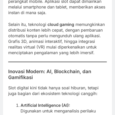
perangkat mobile. Aplikasi slot dapat dimainkan
melalui smartphone dan tablet, memberikan akses
instan di mana saja.
Selain itu, teknologi
cloud gaming
memungkinkan
distribusi konten lebih cepat, dengan pembaruan
otomatis tanpa perlu mengunduh ulang aplikasi.
Grafis 3D, animasi interaktif, hingga integrasi
realitas virtual (VR) mulai diperkenalkan untuk
menciptakan pengalaman yang lebih imersif.
Inovasi Modern: AI, Blockchain, dan
Gamifikasi
Slot digital kini tidak hanya soal hiburan, tetapi
juga bagian dari ekosistem teknologi canggih:
Artificial Intelligence (AI):
Digunakan untuk menganalisis perilaku