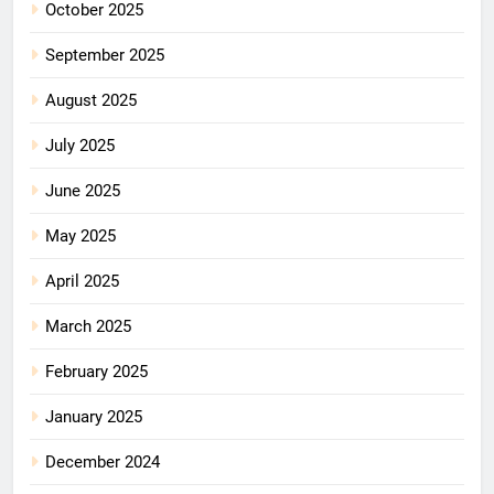
October 2025
September 2025
August 2025
July 2025
June 2025
May 2025
April 2025
March 2025
February 2025
January 2025
December 2024