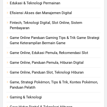
Edukasi & Teknologi Permainan
Efisiensi Akses dan Manajemen Digital
Fintech, Teknologi Digital, Slot Online, Sistem
Pembayaran
Game Online Panduan Gaming Tips & Trik Game Strategi
Game Keterampilan Bermain Game
Game Online, Edukasi Pemula, Rekomendasi Slot
Game Online, Panduan Pemula, Hiburan Digital
Game Online, Panduan Slot, Teknologi Hiburan
Game, Strategi Pokémon, Tips & Trik, Kontes Pokémon,
Panduan Pelatih
Gaming & Teknologi
Gaya Hidup Digital & Teknologi Hiburan