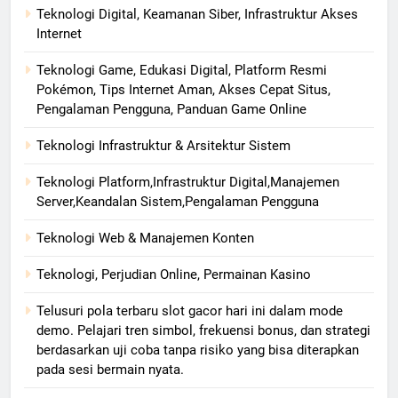
Teknologi Digital, Keamanan Siber, Infrastruktur Akses
Internet
Teknologi Game, Edukasi Digital, Platform Resmi
Pokémon, Tips Internet Aman, Akses Cepat Situs,
Pengalaman Pengguna, Panduan Game Online
Teknologi Infrastruktur & Arsitektur Sistem
Teknologi Platform,Infrastruktur Digital,Manajemen
Server,Keandalan Sistem,Pengalaman Pengguna
Teknologi Web & Manajemen Konten
Teknologi, Perjudian Online, Permainan Kasino
Telusuri pola terbaru slot gacor hari ini dalam mode
demo. Pelajari tren simbol, frekuensi bonus, dan strategi
berdasarkan uji coba tanpa risiko yang bisa diterapkan
pada sesi bermain nyata.