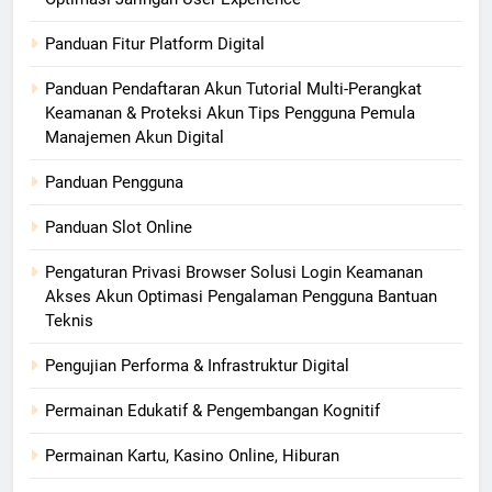
Panduan Fitur Platform Digital
Panduan Pendaftaran Akun Tutorial Multi-Perangkat
Keamanan & Proteksi Akun Tips Pengguna Pemula
Manajemen Akun Digital
Panduan Pengguna
Panduan Slot Online
Pengaturan Privasi Browser Solusi Login Keamanan
Akses Akun Optimasi Pengalaman Pengguna Bantuan
Teknis
Pengujian Performa & Infrastruktur Digital
Permainan Edukatif & Pengembangan Kognitif
Permainan Kartu, Kasino Online, Hiburan