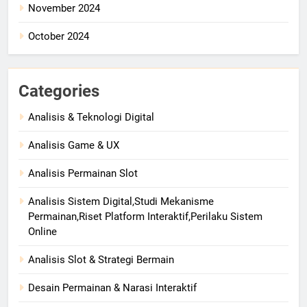
November 2024
October 2024
Categories
Analisis & Teknologi Digital
Analisis Game & UX
Analisis Permainan Slot
Analisis Sistem Digital,Studi Mekanisme
Permainan,Riset Platform Interaktif,Perilaku Sistem
Online
Analisis Slot & Strategi Bermain
Desain Permainan & Narasi Interaktif