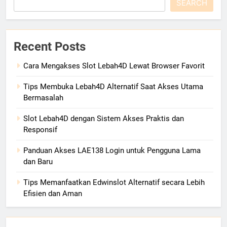
SEARCH
Recent Posts
Cara Mengakses Slot Lebah4D Lewat Browser Favorit
Tips Membuka Lebah4D Alternatif Saat Akses Utama
Bermasalah
Slot Lebah4D dengan Sistem Akses Praktis dan
Responsif
Panduan Akses LAE138 Login untuk Pengguna Lama
dan Baru
Tips Memanfaatkan Edwinslot Alternatif secara Lebih
Efisien dan Aman