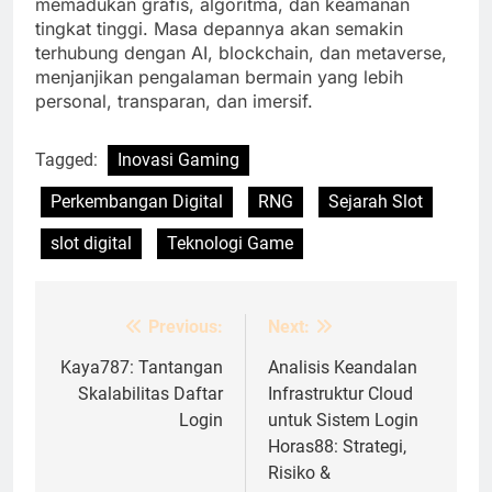
memadukan grafis, algoritma, dan keamanan
tingkat tinggi. Masa depannya akan semakin
terhubung dengan AI, blockchain, dan metaverse,
menjanjikan pengalaman bermain yang lebih
personal, transparan, dan imersif.
Tagged:
Inovasi Gaming
Perkembangan Digital
RNG
Sejarah Slot
slot digital
Teknologi Game
Previous:
Next:
Post
navigation
Kaya787: Tantangan
Analisis Keandalan
Skalabilitas Daftar
Infrastruktur Cloud
Login
untuk Sistem Login
Horas88: Strategi,
Risiko &