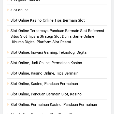
slot online
Slot Online Kasino Online Tips Bermain Slot
Slot Online Terpercaya Panduan Bermain Slot Referensi
Situs Slot Tips & Strategi Slot Dunia Game Online
Hiburan Digital Platform Slot Resmi
Slot Online, Inovasi Gaming, Teknologi Digital
Slot Online, Judi Online, Permainan Kasino
Slot Online, Kasino Online, Tips Bermain.
Slot Online, Kasino, Panduan Permainan
Slot Online, Panduan Bermain Slot, Kasino
Slot Online, Permainan Kasino, Panduan Permainan